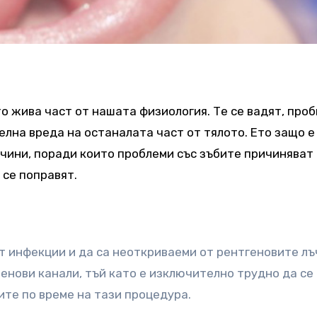
о жива част от нашата физиология. Те се вадят, проб
елна вреда на останалата част от тялото. Ето защо е
чини, поради които проблеми със зъбите причиняват
 се поправят.
 инфекции и да са неоткриваеми от рентгеновите лъ
ренови канали, тъй като е изключително трудно да се
те по време на тази процедура.