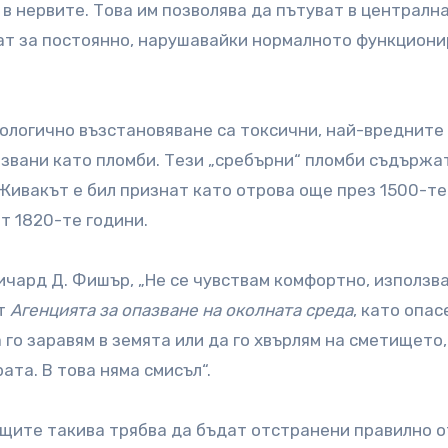
в нервите. Това им позволява да пътуват в централн
ат за постоянно, нарушавайки нормалното функцион
ологично възстановяване са токсични, най-вредните
звани като пломби. Тези „сребърни“ пломби съдържа
ивакът е бил признат като отрова още през 1500-те г
т 1820-те години.
ичард Д. Фишър, „Не се чувствам комфортно, използв
от
Агенцията за опазване на околната среда
, като опас
а го заравям в земята или да го хвърлям на сметището,
рата. В това няма смисъл“.
щите такива трябва да бъдат отстранени правилно о