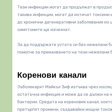
Тези инфекции могат да продължат в продъл
такива инфекции, могат да изтичат токсини 
до хронични дегенеративни заболявания из ц
симптомите ще изчезнат.
За да поддържате устата си без нежелани б
помогне за премахването на тези нежелани 
Коренови канали
Зъболекарят Майкъл Зиф изтъква чрез изслед
остатъчна инфекция и може да се дължи на 
бактерии. Средата на кореновия канал, коят
претърпят промени, създавайки мощни токсин