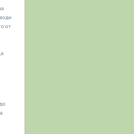
ма
 води
го от
да
 до
а