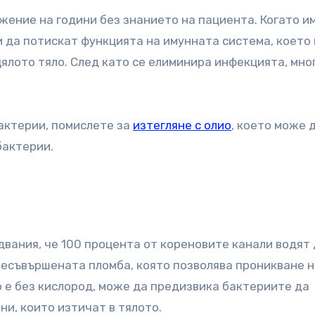
жение на години без знанието на пациента. Когато и
и да потискат функцията на имунната система, което
ялото тяло. След като се елиминира инфекцията, мно
актерии, помислете за
изтегляне с олио
, което може 
бактерии.
вания, че 100 процента от кореновите канали водят
несъвършената пломба, която позволява проникване н
о е без кислород, може да предизвика бактериите да
и, които изтичат в тялото.