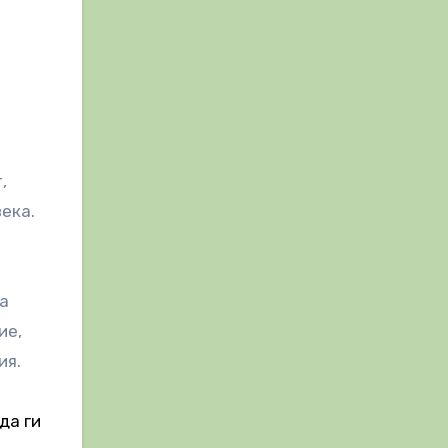
,
ека.
на
ие,
ия.
да ги