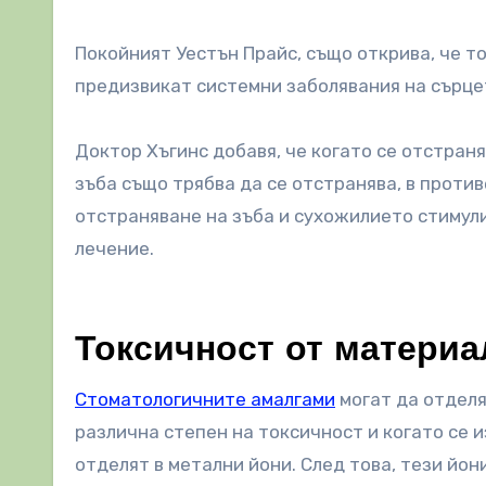
Покойният Уестън Прайс, също открива, че т
предизвикат системни заболявания на сърцет
Доктор Хъгинс добавя, че когато се отстран
зъба също трябва да се отстранява, в проти
отстраняване на зъба и сухожилието стимул
лечение.
Токсичност от материа
Стоматологичните амалгами
могат да отдел
различна степен на токсичност и когато се и
отделят в метални йони. След това, тези йони