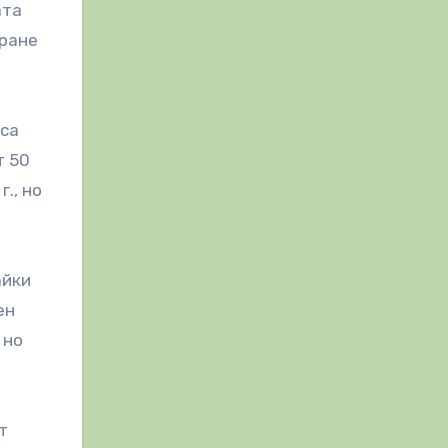
ата
иране
 са
т 50
., но
айки
ен
 но
т