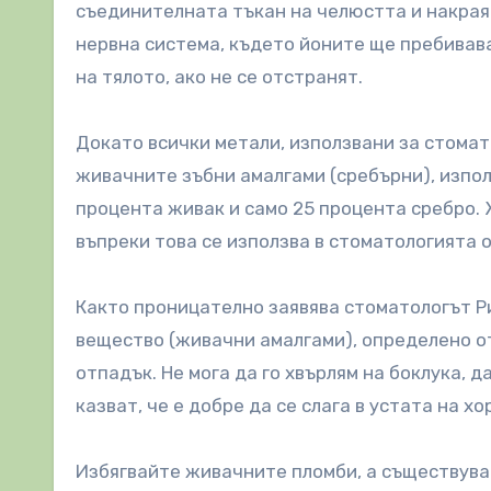
съединителната тъкан на челюстта и накрая 
нервна система, където йоните ще пребивав
на тялото, ако не се отстранят.
Докато всички метали, използвани за стомат
живачните зъбни амалгами (сребърни), изпол
процента живак и само 25 процента сребро. Ж
въпреки това се използва в стоматологията о
Както проницателно заявява стоматологът Р
вещество (живачни амалгами), определено 
отпадък. Не мога да го хвърлям на боклука, д
казват, че е добре да се слага в устата на хо
Избягвайте живачните пломби, а съществува