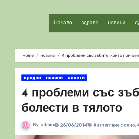
Начало
здраве
новини
с
Home
новини
4 проблеми със зъбите, които причин
вредни
новини
съвети
4 проблеми със зъб
болести в тялото
By
admin
26/06/2014
#изтегляне с олио
,