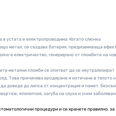
 в устата е електропроводима. Когато слюнка
що метал, се създава батерия, предизвикваща ефект
ално е електричество, генерирано от пломбите на чов
ите метални пломби се опитват да се неутрализират
ряд. Това причинява еродиране и изтичане в тялото 
да доведе до липса от концентрация и памет, безсън
въртеж, епилепсия, загуба на слуха и очни заболяван
томатологични процедури и се хранете правилно, за 