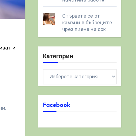
Отървете се от
камъни в бъбреците
чрез пиене на сок
иват и
Категории
Категории
Facebook
чи.