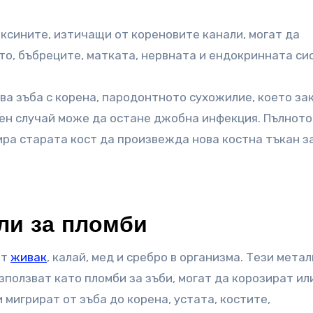
оксините, изтичащи от кореновите канали, могат да
о, бъбреците, матката, нервната и ендокринната си
ява зъба с корена, пародонтното сухожилие, което за
вен случай може да остане джобна инфекция. Пълното
ира старата кост да произвежда нова костна тъкан з
ли за пломби
ят
живак
, калай, мед и сребро в организма. Тези мета
зползват като пломби за зъби, могат да корозират ил
 мигрират от зъба до корена, устата, костите,