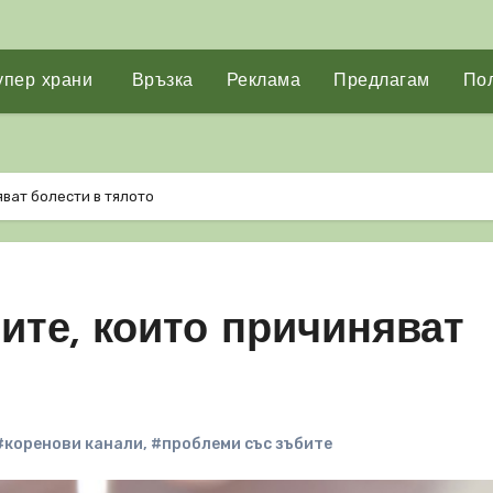
упер храни
Връзка
Реклама
Предлагам
Пол
яват болести в тялото
ите, които причиняват
#коренови канали
,
#проблеми със зъбите