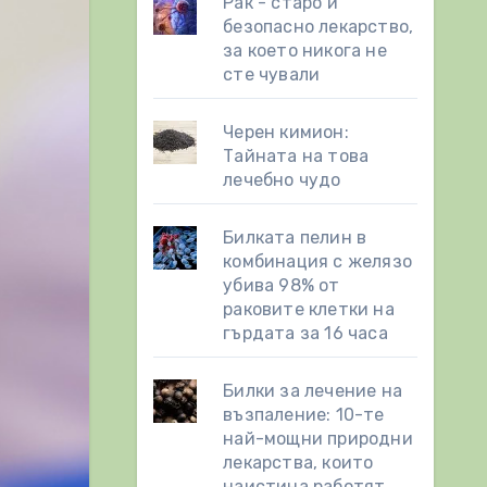
Рак - старо и
безопасно лекарство,
за което никога не
сте чували
Черен кимион:
Тайната на това
лечебно чудо
Билката пелин в
комбинация с желязо
убива 98% от
раковите клетки на
гърдата за 16 часа
Билки за лечение на
възпаление: 10-те
най-мощни природни
лекарства, които
наистина работят