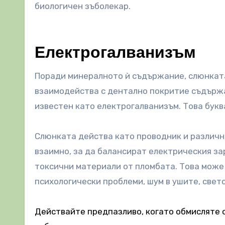
биологичен зъболекар.
Електрогалванизъм
Поради минералното ѝ съдържание, слюнката
взаимодейства с дентално покритие съдържа
известен като електрогалванизъм. Това букв
Слюнката действа като проводник и различн
взаимно, за да балансират електрическия за
токсични материали от пломбата. Това може 
психологически проблеми, шум в ушите, свето
Действайте предпазливо, когато обмисляте с