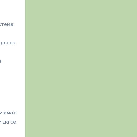
стема.
крепва
а
ли имат
и да се