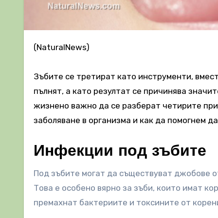
(NaturalNews)
Зъбите се третират като инструменти, вмест
пълнят, а като резултат се причинява значит
жизнено важно да се разберат четирите при
заболяване в организма и как да помогнем да
Инфекции под зъбите
Под зъбите могат да съществуват джобове от
Това е особено вярно за зъби, които имат ко
премахнат бактериите и токсините от корени