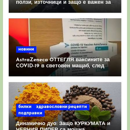
ползи, източници и защо е важен за
имунната система
новини
AstraZeneca ОТТЕГЛЯ ваксините за
COVID-19 в световен мащаб, след
като призна, че те причиняват
КРЪВНИ съсиреци
билки
здравословни рецепти
подправки
Динамично дуо: Защо КУРКУМАТА и
ЧЕРНИЯ ПИПЕР са мощна