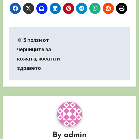
Навигация
5 ползи от
черниците за
кожата, косата и
здравето
By
admin