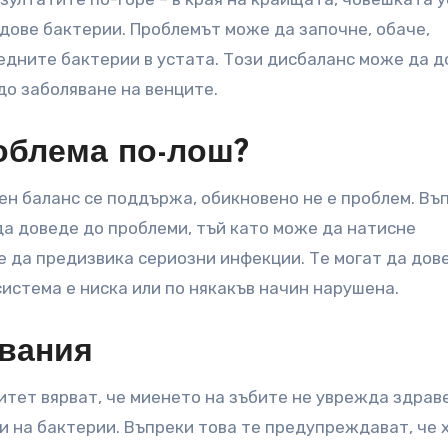
идове бактерии. Проблемът може да започне, обаче,
едните бактерии в устата. Този дисбаланс може да 
до заболяване на венците.
облема по-лош?
лен баланс се поддържа, обикновено не е проблем. Въ
да доведе до проблеми, тъй като може да натисне
е да предизвика сериозни инфекции. Те могат да дов
система е ниска или по някакъв начин нарушена.
явания
тет вярват, че миенето на зъбите не уврежда здраве
и на бактерии. Въпреки това те предупреждават, че 