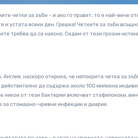
те и устата всеки ден. Грешка! Четките за зъби всъщн
ите трябва да са наясно. Седем от тези грозни истин
 Англия, наскоро откриха, че непокрита четка за зъб
 действително да съдържа около 100 милиона индив
е някои от тези бактерии включват стафилококи, ви
а за стомашно-чревни инфекции и диария.
ултатите по-горе – в края на краищата, човешката ус