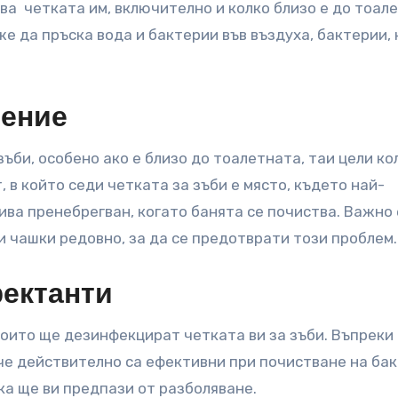
ява четката им, включително и колко близо е до тоал
же да пръска вода и бактерии във въздуха, бактерии,
нение
зъби, особено ако е близо до тоалетната, таи цели к
, в който седи четката за зъби е място, където най-
ива пренебрегван, когато банята се почиства. Важно 
и чашки редовно, за да се предотврати този проблем.
фектанти
които ще дезинфекцират четката ви за зъби. Въпреки 
 че действително са ефективни при почистване на бак
ка ще ви предпази от разболяване.