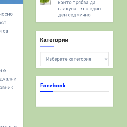
които трябва да
гладувате по един
ден седмично
ост
и са
Категории
Категории
и е
идуални
Facebook
новник
та е, и