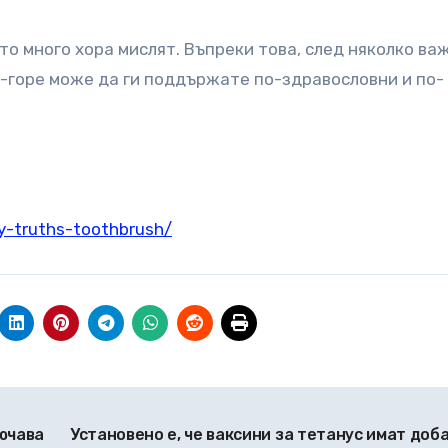
то много хора мислят. Въпреки това, след няколко ва
о-горе може да ги поддържате по-здравословни и по-
ly-truths-toothbrush/
ючава
Установено е, че ваксини за тетанус имат доб