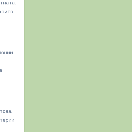
етната.
 които
олонии
е,
това,
терии,