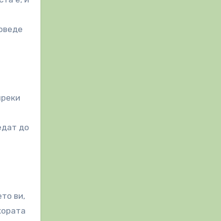
доведе
преки
едат до
то ви,
хората