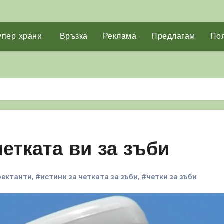
упер храни
Връзка
Реклама
Предлагам
Пол
четката ви за зъби
фектанти
,
#истини за четката за зъби
,
#четки за зъби