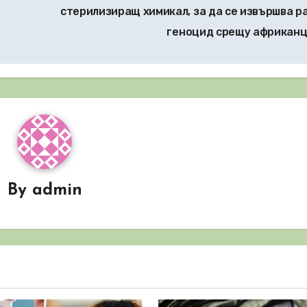
стерилизиращ химикал, за да се извършва р
геноцид срещу африкан
By
admin