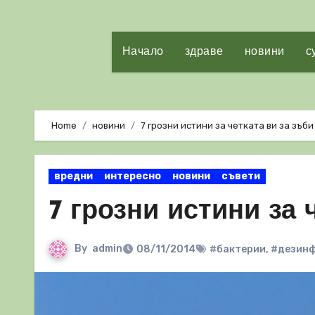
Начало
здраве
новини
с
Home
новини
7 грозни истини за четката ви за зъби
вредни
интересно
новини
съвети
7 грозни истини за 
By
admin
08/11/2014
#бактерии
,
#дезин