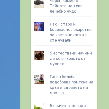
Черен кимион:
Тайната на това
лечебно чудо
Рак - старо и
безопасно лекарство,
за което никога не
сте чували
5 естествени начини
да се отървете от
мухите
Гинко билоба
подобрява притока на
кръв и здравето на
мозъка
5 причини, поради