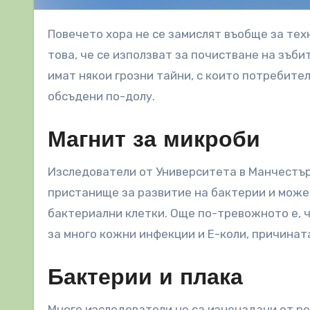
Повечето хора не се замислят въобще за техните четки за зъби – и ако го правят, то е най-вече относно
това, че се използват за почистване на зъби
имат някои грозни тайни, с които потребител
обсъдени по-долу.
Магнит за микроби
Изследователи от Университета в Манчестър,
пристанище за развитие на бактерии и може
бактериални клетки. Още по-тревожното е, ч
за много кожни инфекции и Е-коли, причинат
Бактерии и плака
Много изследователи не са изненадани от рез