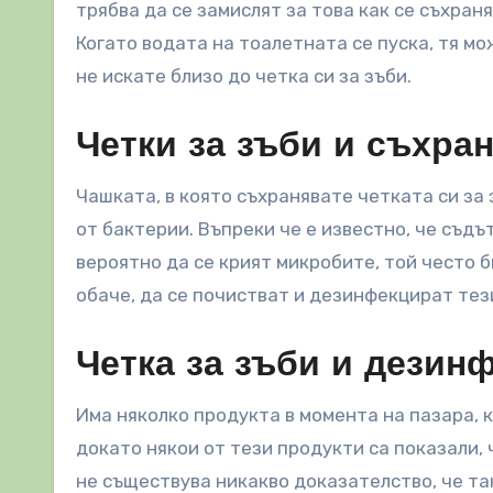
трябва да се замислят за това как се съхран
Когато водата на тоалетната се пуска, тя мо
не искате близо до четка си за зъби.
Четки за зъби и съхра
Чашката, в която съхранявате четката си за 
от бактерии. Въпреки че е известно, че съдът
вероятно да се крият микробите, той често б
обаче, да се почистват и дезинфекцират тез
Четка за зъби и дезин
Има няколко продукта в момента на пазара, 
докато някои от тези продукти са показали,
не съществува никакво доказателство, че та