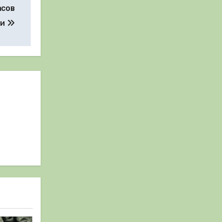
асов
ци