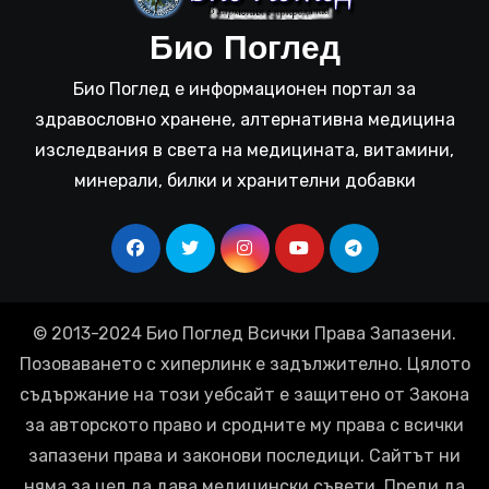
Био Поглед
Био Поглед е информационен портал за
здравословно хранене, алтернативна медицина
изследвания в света на медицината, витамини,
минерали, билки и хранителни добавки
© 2013-2024 Био Поглед Всички Права Запазени.
Позоваването с хиперлинк е задължително. Цялото
съдържание на този уебсайт е защитено от Закона
за авторското право и сродните му права с всички
запазени права и законови последици. Сайтът ни
няма за цел да дава медицински съвети. Преди да