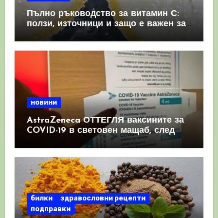
Пълно ръководство за витамин С:
ползи, източници и защо е важен за
имунната система
новини
AstraZeneca ОТТЕГЛЯ ваксините за
COVID-19 в световен мащаб, след
като призна, че те причиняват
КРЪВНИ съсиреци
билки
здравословни рецепти
подправки