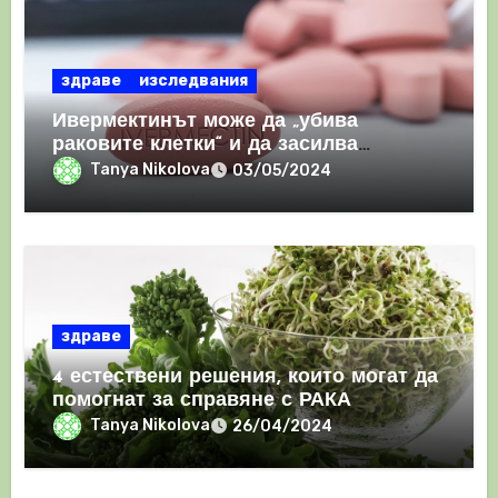
здраве
изследвания
Ивермектинът може да „убива
раковите клетки“ и да засилва
имунния отговор
Tanya Nikolova
03/05/2024
здраве
4 естествени решения, които могат да
помогнат за справяне с РАКА
Tanya Nikolova
26/04/2024