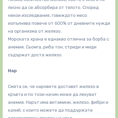
лесно да се абсорбира от тялото. Според
някои изследвания, говеждото месо
изпълнява повече от 600% от дневните нужди
на организма от желязо.
Морската храна е еднакво отлична за борба с
анемия. Сьомга, риба тон, стриди и миди
съдържат доста желязо.
Нар
Смята се, че наровете доставят желязо в
кръвта и по този начин може да лекуват
анемия. Нарът има витамини, желязо, фибри и
калий, с които можете да поддържате
здравословен приток на кръв.