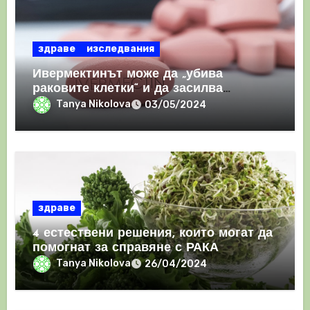
здраве
изследвания
Ивермектинът може да „убива
раковите клетки“ и да засилва
имунния отговор
Tanya Nikolova
03/05/2024
здраве
4 естествени решения, които могат да
помогнат за справяне с РАКА
Tanya Nikolova
26/04/2024