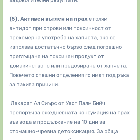
задоволителни резултати.
(5).
А
ктивен въглен на прах
е голям
антидот при отрови или токсичност от
прекомерна употреба на хапчета, ако се
използва достатъчно бързо след погрешно
преглъщане на токсичен продукт от
домакинството или предозиране от хапчета.
Повечето спешни отделения го имат под ръка
за такива причини.
Лекарят Ал Сиърс от Уест Палм Бийч
препоръчва ежедневната консумация на прах
във вода в продължение на 10 дни за
стомашно-чревна детоксикация. За обща