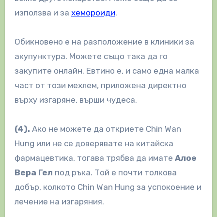
използва и за
хемороиди
.
Обикновено е на разположение в клиники за
акупунктура. Можете също така да го
закупите онлайн. Евтино е, и само една малка
част от този мехлем, приложена директно
върху изгаряне, върши чудеса.
(4).
Ако не можете да откриете Chin Wan
Hung или не се доверявате на китайска
фармацевтика, тогава трябва да имате
А
лое
В
ера Г
ел
под ръка. Той е почти толкова
добър, колкото Chin Wan Hung за успокоение и
лечение на изгаряния.