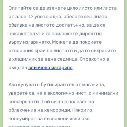
Опитайте се да вземете цяло листо или листа
от алое. Счупете едно, обелете външната
обвивка на листото достатъчно, за да се
покаже гелът и го приложете директно
върху изгарянето. Можете да покриете
отворения край на листото и да го съхраните
в хладилник за една седмица. Страхотно е
също за
слънчево изгаряне
.
Ако купувате бутилиран гел от магазина,
уверете се, че е екологично чист, с минимални
консерванти. Той също е полезен за
облекчение на хемороиди. Някои го
консумират за възпалени язви със