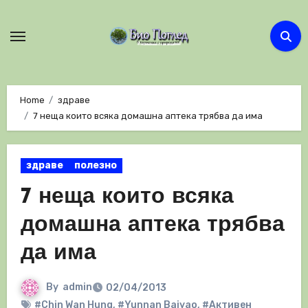
Skip
to
content
Home
здраве
7 неща които всяка домашна аптека трябва да има
здраве
полезно
7 неща които всяка
домашна аптека трябва
да има
By
admin
02/04/2013
#Chin Wan Hung
,
#Yunnan Baiyao
,
#Активен