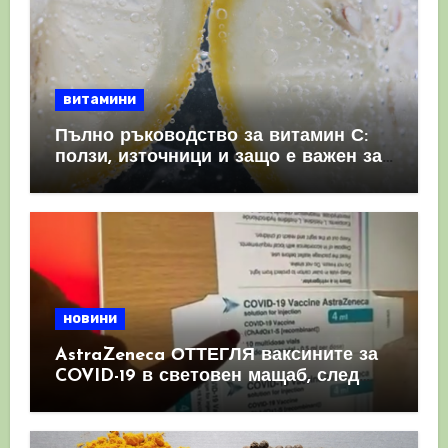
витамини
Пълно ръководство за витамин С:
ползи, източници и защо е важен за
имунната система
новини
AstraZeneca ОТТЕГЛЯ ваксините за
COVID-19 в световен мащаб, след
като призна, че те причиняват
КРЪВНИ съсиреци