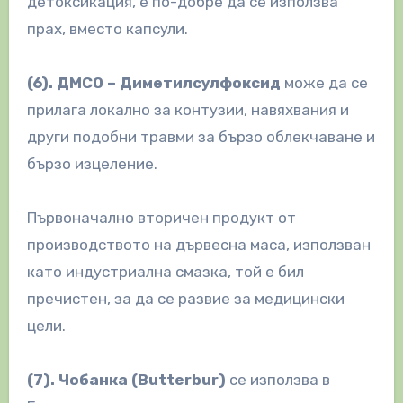
детоксикация, е по-добре да се използва
прах, вместо капсули.
(6).
ДМСО – Диметилсулфоксид
може да се
прилага локално за контузии, навяхвания и
други подобни травми за бързо облекчаване и
бързо изцеление.
Първоначално вторичен продукт от
производството на дървесна маса, използван
като индустриална смазка, той е бил
пречистен, за да се развие за медицински
цели.
(7).
Чобанка (
Butterbur
)
се използва в