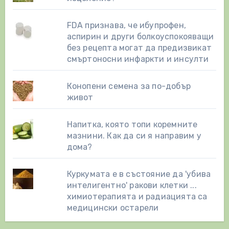
FDA признава, че ибупрофен,
аспирин и други болкоуспокояващи
без рецепта могат да предизвикат
смъртоносни инфаркти и инсулти
Конопени семена за по-добър
живот
Напитка, която топи коремните
мазнини. Как да си я направим у
дома?
Куркумата е в състояние да 'убива
интелигентно' ракови клетки ...
химиотерапията и радиацията са
медицински остарели