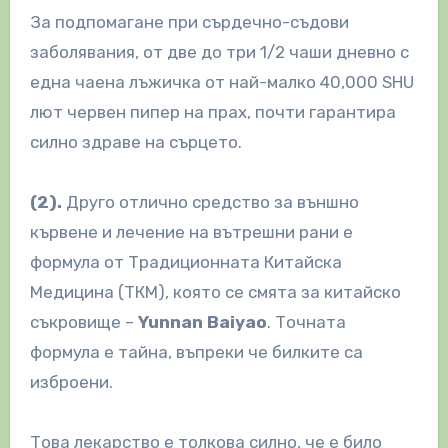
За подпомагане при сърдечно-съдови
заболявания, от две до три 1/2 чаши дневно с
една чаена лъжичка от най-малко 40,000 SHU
лют червен пипер на прах, почти гарантира
силно здраве на сърцето.
(2).
Друго отлично средство за външно
кървене и лечение на вътрешни рани е
формула от Традиционната Китайска
Медицина (TКM), която се смята за китайско
съкровище –
Yunnan Baiyao
. Точната
формула е тайна, въпреки че билките са
изброени.
Това лекарство е толкова силно, че е било