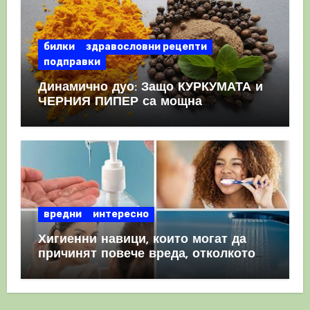
билки
здравословни рецепти
подправки
Динамично дуо: Защо КУРКУМАТА и
ЧЕРНИЯ ПИПЕР са мощна
комбинация
вредни
интересно
Хигиенни навици, които могат да
причинят повече вреда, отколкото
полза