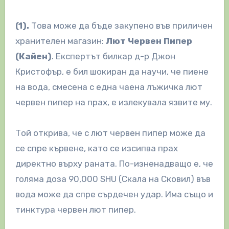
(1).
Това може да бъде закупено във приличен
хранителен магазин:
Л
ют
Ч
ервен
П
ипер
(Кайен)
. Експертът билкар д-р Джон
Кристофър, е бил шокиран да научи, че пиене
на вода, смесена с една чаена лъжичка лют
червен пипер на прах, е излекувала язвите му.
Той открива, че с лют червен пипер може да
се спре кървене, като се изсипва прах
директно върху раната. По-изненадващо е, че
голяма доза 90,000 SHU (Скала на Сковил) във
вода може да спре сърдечен удар. Има също и
тинктура червен лют пипер.