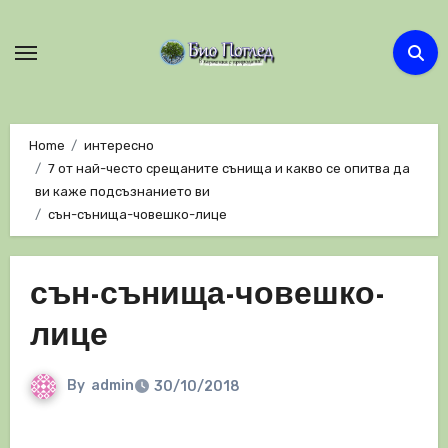
Skip
to
content
Home
интересно
7 от най-често срещаните сънища и какво се опитва да
ви каже подсъзнанието ви
сън-сънища-човешко-лице
сън-сънища-човешко-
лице
By
admin
30/10/2018