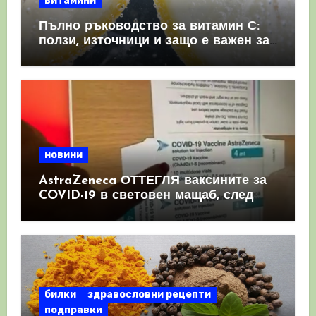
витамини
Пълно ръководство за витамин С:
ползи, източници и защо е важен за
имунната система
новини
AstraZeneca ОТТЕГЛЯ ваксините за
COVID-19 в световен мащаб, след
като призна, че те причиняват
КРЪВНИ съсиреци
билки
здравословни рецепти
подправки