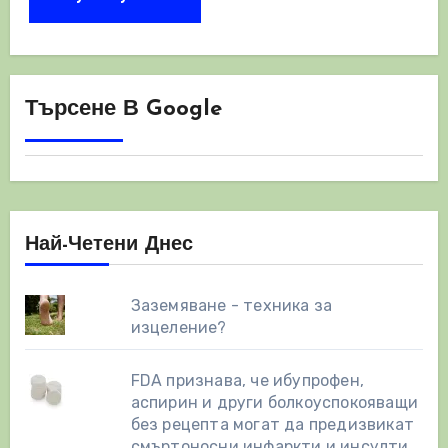
Търсене В Google
Най-Четени Днес
Заземяване - техника за
изцеление?
FDA признава, че ибупрофен,
аспирин и други болкоуспокояващи
без рецепта могат да предизвикат
смъртоносни инфаркти и инсулти