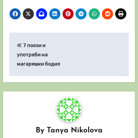
Навигация
7 ползи и
употреби на
магарешки бодил
By
Tanya Nikolova