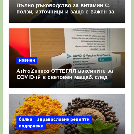
Пълно ръководство за витамин С:
ползи, източници и защо е важен за
имунната система
новини
AstraZeneca ОТТЕГЛЯ ваксините за
COVID-19 в световен мащаб, след
като призна, че те причиняват
КРЪВНИ съсиреци
билки
здравословни рецепти
подправки