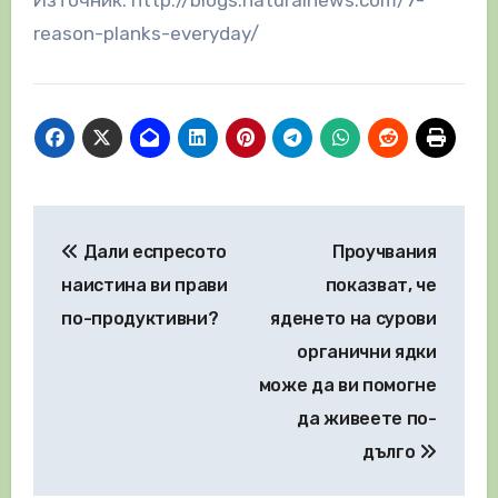
Източник: http://blogs.naturalnews.com/7-
reason-planks-everyday/
Навигация
Дали еспресото
Проучвания
наистина ви прави
показват, че
по-продуктивни?
яденето на сурови
органични ядки
може да ви помогне
да живеете по-
дълго