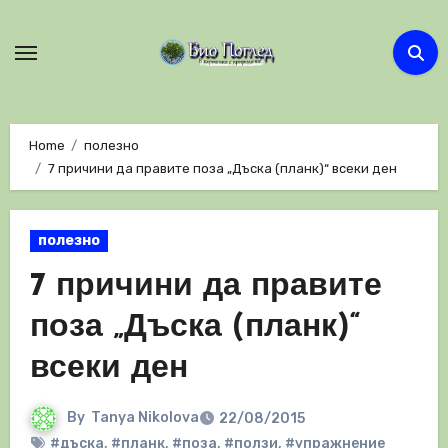
Skip
to
content
Home
полезно
7 причини да правите поза „Дъска (планк)“ всеки ден
полезно
7 причини да правите
поза „Дъска (планк)“
всеки ден
By
Tanya Nikolova
22/08/2015
#дъска
,
#планк
,
#поза
,
#ползи
,
#упражнение