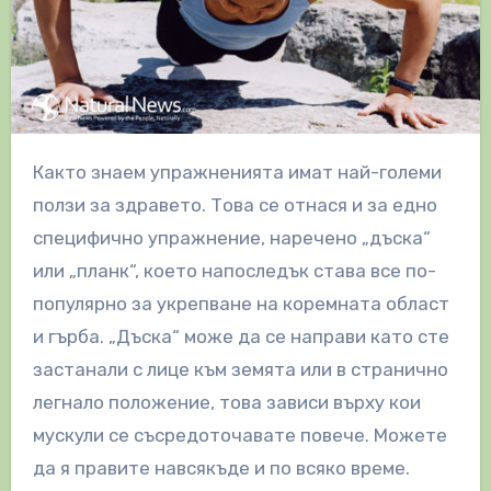
Както знаем упражненията имат най-големи
ползи за здравето. Това се отнася и за едно
специфично упражнение, наречено „дъска“
или „планк“, което напоследък става все по-
популярно за укрепване на коремната област
и гърба. „Дъска“ може да се направи като сте
застанали с лице към земята или в странично
легнало положение, това зависи върху кои
мускули се съсредоточавате повече. Можете
да я правите навсякъде и по всяко време.