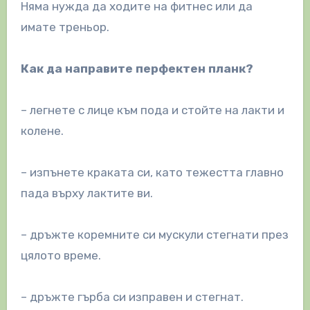
Няма нужда да ходите на фитнес или да
имате треньор.
Как да направите перфектен планк?
– легнете с лице към пода и стойте на лакти и
колене.
– изпънете краката си, като тежестта главно
пада върху лактите ви.
– дръжте коремните си мускули стегнати през
цялото време.
– дръжте гърба си изправен и стегнат.