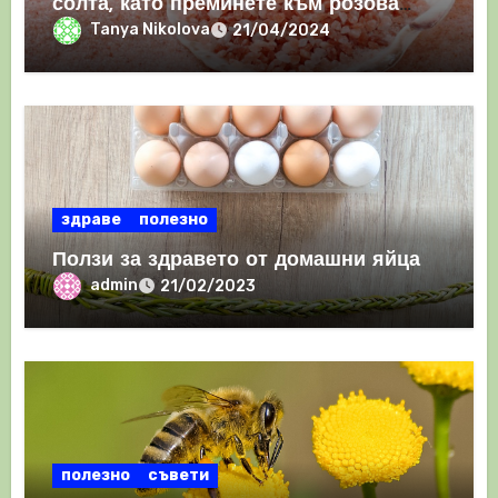
солта, като преминете към розова
хималайска сол
Tanya Nikolova
21/04/2024
здраве
полезно
Ползи за здравето от домашни яйца
admin
21/02/2023
полезно
съвети