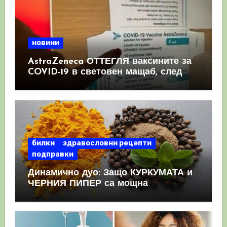
новини
AstraZeneca ОТТЕГЛЯ ваксините за
COVID-19 в световен мащаб, след
като призна, че те причиняват
КРЪВНИ съсиреци
билки
здравословни рецепти
подправки
Динамично дуо: Защо КУРКУМАТА и
ЧЕРНИЯ ПИПЕР са мощна
комбинация