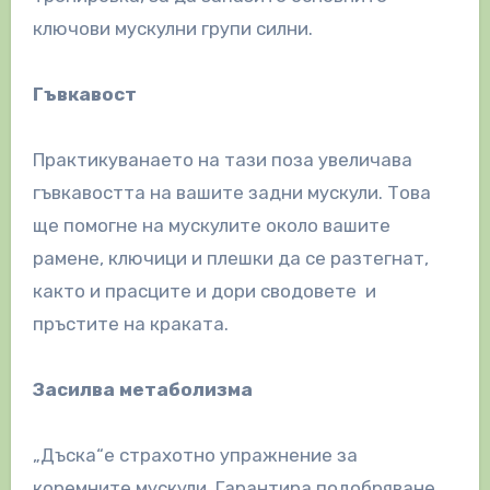
ключови мускулни групи силни.
Гъвкавост
Практикуванаето на тази поза увеличава
гъвкавостта на вашите задни мускули. Това
ще помогне на мускулите около вашите
рамене, ключици и плешки да се разтегнат,
както и прасците и дори сводовете и
пръстите на краката.
Засилва метаболизма
„Дъска“е страхотно упражнение за
коремните мускули. Гарантира подобряване