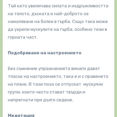
Тъй като увеличава силата и издръжливостта
на тялото, дъската е най-доброто за
намаляване на болки в гърба. Също така може
да укрепи мускулите на гърба, особено тези в
горната част.
Подобряване на настроението
Без съмнение упражненията винаги дават
тласък на настроението, така е и с правенето
на планк. В тази поза се отпускат мускулни
групи, които често стават твърди и
напрегнати при дълго седене.
Медитация