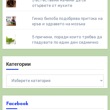
5 естествени начини да се
отървете от мухите
Гинко билоба подобрява притока на
кръв и здравето на мозъка
5 причини, поради които трябва да
гладувате по един ден седмично
Категории
Категории
Facebook