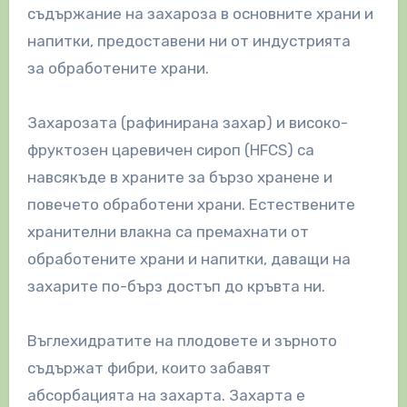
съдържание на захароза в основните храни и
напитки, предоставени ни от индустрията
за обработените храни.
Захарозата (рафинирана захар) и високо-
фруктозен царевичен сироп (HFCS) са
навсякъде в храните за бързо хранене и
повечето обработени храни.
Естествените
хранителни влакна са премахнати от
обработените храни и напитки, даващи на
захарите по-бърз достъп до кръвта ни.
Въглехидратите на плодовете и зърното
съдържат фибри, които забавят
абсорбацията на захарта. Захарта е