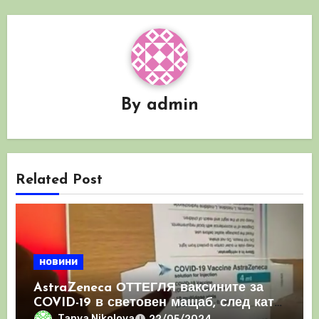
By
admin
Related Post
новини
AstraZeneca ОТТЕГЛЯ ваксините за
COVID-19 в световен мащаб, след като
призна, че те причиняват КРЪВНИ
Tanya Nikolova