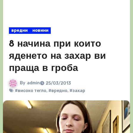
вредни
новини
8 начина при които
яденето на захар ви
праща в гроба
By
admin
25/03/2013
#високо тегло
,
#вредно
,
#захар