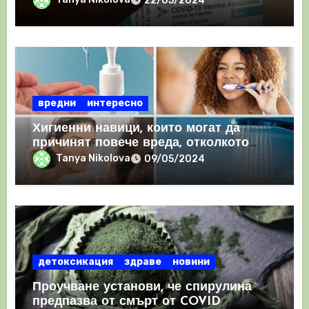
22/05/2024
съсиреци
вредни
интересно
Хигиенни навици, които могат да
причинят повече вреда, отколкото
полза
Tanya Nikolova
09/05/2024
детоксикация
здраве
новини
Проучване установи, че спирулина
предпазва от смърт от COVID