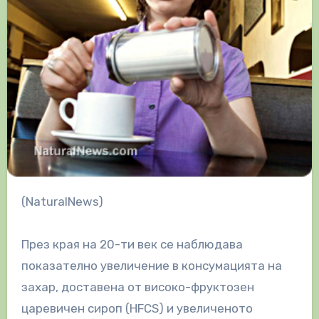
(NaturalNews)
През края на 20-ти век се наблюдава
показателно увеличение в консумацията на
захар, доставена от високо-фруктозен
царевичен сироп (HFCS) и увеличеното