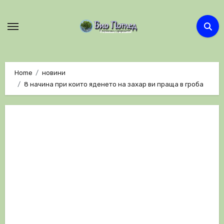
Skip
to
content
Home
новини
8 начина при които яденето на захар ви праща в гроба