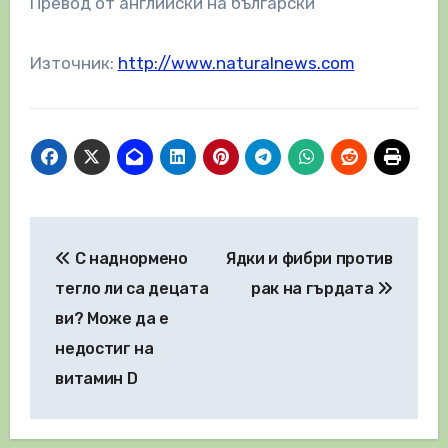
Превод от английски на български
Източник:
http://www.naturalnews.com
Навигация
С наднормено
Ядки и фибри против
тегло ли са децата
рак на гърдата
ви? Може да е
недостиг на
витамин D