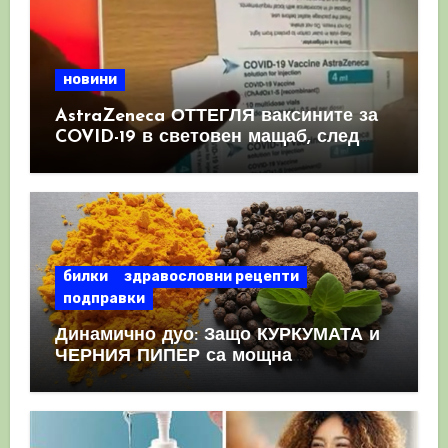
новини
AstraZeneca ОТТЕГЛЯ ваксините за
COVID-19 в световен мащаб, след
като призна, че те причиняват
КРЪВНИ съсиреци
билки
здравословни рецепти
подправки
Динамично дуо: Защо КУРКУМАТА и
ЧЕРНИЯ ПИПЕР са мощна
комбинация