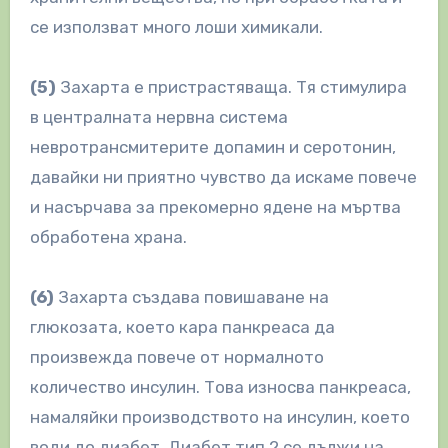
се използват много лоши химикали.
(5)
Захарта е пристрастяваща. Тя стимулира
в централната нервна система
невротрансмитерите допамин и серотонин,
давайки ни приятно чувство да искаме повече
и насърчава за прекомерно ядене на мъртва
обработена храна.
(6)
Захарта създава повишаване на
глюкозата, което кара панкреаса да
произвежда повече от нормалното
количество инсулин. Това износва панкреаса,
намаляйки производството на инсулин, което
води до диабет. Диабет тип 2 се дължи на