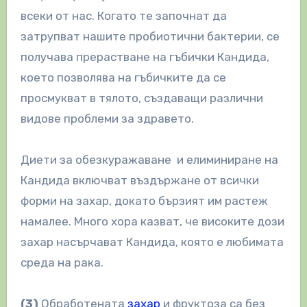
всеки от нас. Кoгато те започнат да
затрупват нашите пробиотични бактерии, се
получава прерастване на гъбички Кандида,
което позволява на гъбичките да се
просмукват в тялото, създаващи различни
видове проблеми за здравето.
Диети за обезкуражаване и елиминиране на
Кандида включват въздържане от всички
форми на захар, докато бързият им растеж
намалее. Много хора казват, че високите дози
захар насърчават Кандида, която е любимата
среда на рака.
(3)
Обработената
захар
и фруктоза са без