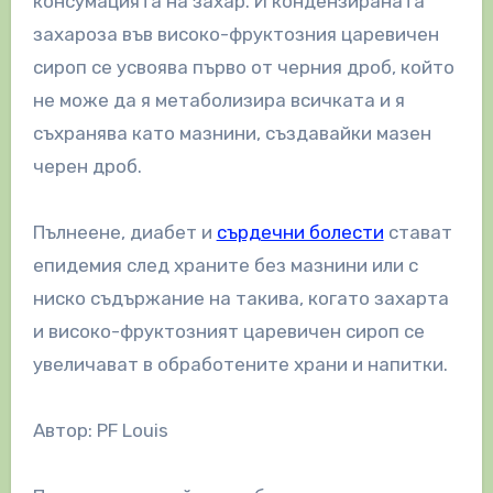
консумацията на захар. И кондензираната
захароза във високо-фруктозния царевичен
сироп се усвоява първо от черния дроб, който
не може да я метаболизира всичката и я
съхранява като мазнини, създавайки мазен
черен дроб.
Пълнеене, диабет и
сърдечни болести
стават
епидемия след храните без мазнини или с
ниско съдържание на такива, когато захарта
и високо-фруктозният царевичен сироп се
увеличават в обработените храни и напитки.
Автор: PF Louis