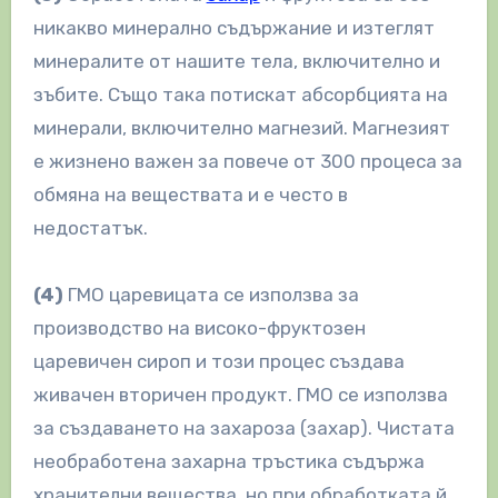
никакво минерално съдържание и изтеглят
минералите от нашите тела, включително и
зъбите. Също така потискат абсорбцията на
минерали, включително магнезий. Магнезият
е жизнено важен за повече от 300 процеса за
обмяна на веществата и е често в
недостатък.
(4)
ГМО царевицата се използва за
производство на високо-фруктозен
царевичен сироп и този процес създава
живачен вторичен продукт. ГМО се използва
за създаването на захароза (захар). Чистата
необработена захарна тръстика съдържа
хранителни вещества, но при обработката й