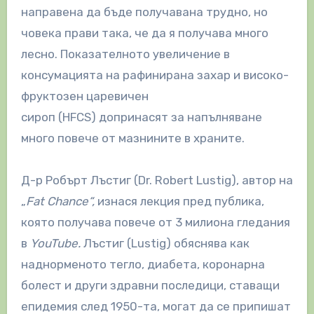
направена да бъде получавана трудно, но
човека прави така, че да я получава много
лесно. Показателното увеличение в
консумацията на рафинирана захар и високо-
фруктозен царевичен
сироп (HFCS) допринасят за напълняване
много повече от мазнините в храните.
Д-р Робърт Лъстиг (Dr. Robert Lustig), автор на
„
Fat Chance“,
изнася лекция пред публика,
която получава повече от 3 милиона гледания
в
YouTube.
Лъстиг (Lustig) обяснява как
наднорменото тегло, диабета, коронарна
болест и други здравни последици, ставащи
епидемия след 1950-та, могат да се припишат