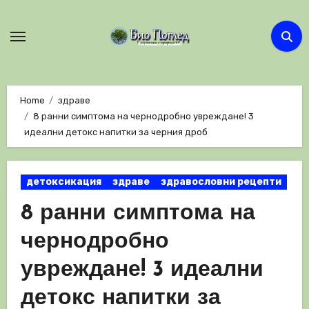
Skip
to
content
Home
здраве
8 ранни симптома на чернодробно увреждане! 3
идеални детокс напитки за черния дроб
детоксикация
здраве
здравословни рецепти
8 ранни симптома на
чернодробно
увреждане! 3 идеални
детокс напитки за