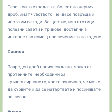
Тези, които страдат от болест на черния
дроб, имат чувството, че им се повръща и
често им се гади. За щастие, има стотици
полезни съвети и трикове, достъпни в
интернет за помощ при лечението на гадене.
Синини
Повреден дроб произвежда по-малко от
протеините, необходими за
кръвосъсирването, което означава, че може
да кървите и да се натъртвате и посинявате
по-лесно.
Умора