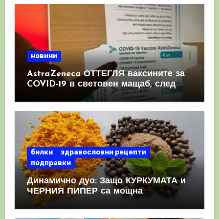
новини
AstraZeneca ОТТЕГЛЯ ваксините за
COVID-19 в световен мащаб, след
като призна, че те причиняват
КРЪВНИ съсиреци
билки
здравословни рецепти
подправки
Динамично дуо: Защо КУРКУМАТА и
ЧЕРНИЯ ПИПЕР са мощна
комбинация