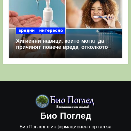
вредни
интересно
Хигиенни навици, които могат да
причинят повече вреда, отколкото
полза
Био Поглед
Био Поглед е информационен портал за