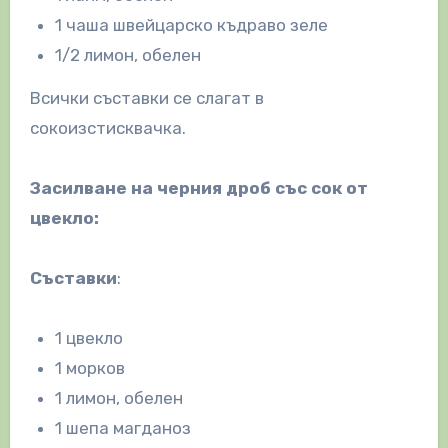
1 чаша швейцарско къдраво зеле
1/2 лимон, обелен
Всички съставки се слагат в
сокоизстисквачка.
Засилване на черния дроб със сок от
цвекло:
Съставки
:
1 цвекло
1 морков
1 лимон, обелен
1 шепа магданоз