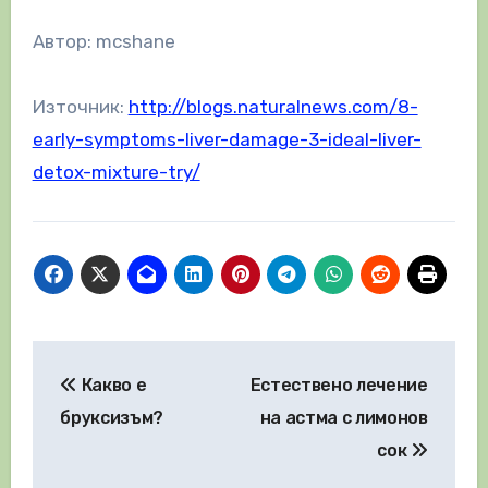
Автор: mcshane
Източник:
http://blogs.naturalnews.com/8-
early-symptoms-liver-damage-3-ideal-liver-
detox-mixture-try/
Навигация
Какво е
Естествено лечение
бруксизъм?
на астма с лимонов
сок