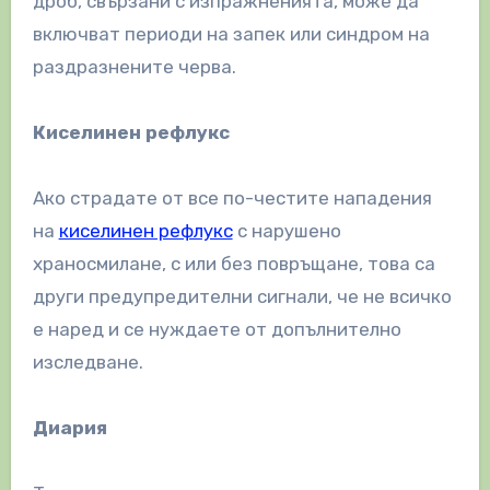
дроб, свързани с изпражненията, може да
включват периоди на запек или синдром на
раздразнените черва.
Киселинен рефлукс
Ако страдате от все по-честите нападения
на
киселинен рефлукс
с нарушено
храносмилане, с или без повръщане, това са
други предупредителни сигнали, че не всичко
е наред и се нуждаете от допълнително
изследване.
Диария