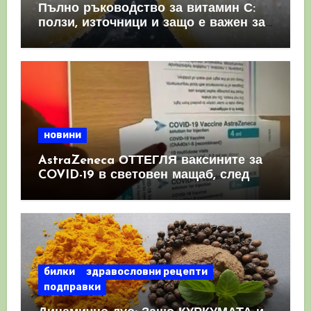
Пълно ръководство за витамин С:
ползи, източници и защо е важен за
имунната система
новини
AstraZeneca ОТТЕГЛЯ ваксините за
COVID-19 в световен мащаб, след
като призна, че те причиняват
КРЪВНИ съсиреци
билки
здравословни рецепти
подправки