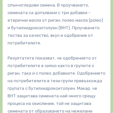
слънчогледови семена. В проучването,
семената са допълвани с три добавки –
етерични масла от риган, полео масла (poleo)
и бутилхидрокситолуен (BHT). Проучването
тества за качество, вкус и одобрение от
потребителите.
Резултатите показват, че одобрението от
потребителите е силно както в групите с
риган, така и с полео добавките. Одобрението
на потребителите в тези групи превъзхожда
групата с бутилхидрокситолуен. Макар, че
BHT защитава семената най-много срещу
процеса на окисление, той не защитава
семената от образуването на нежелани