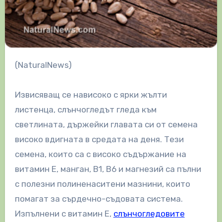
(NaturalNews)
Извисяващ се нависоко с ярки жълти
листенца, слънчогледът гледа към
светлината, държейки главата си от семена
високо вдигната в средата на деня. Тези
семена, които са с високо съдържание на
витамин Е, манган, В1, В6 и магнезий са пълни
с полезни полиненаситени мазнини, които
помагат за сърдечно-съдовата система.
Изпълнени с витамин E,
слънчогледовите