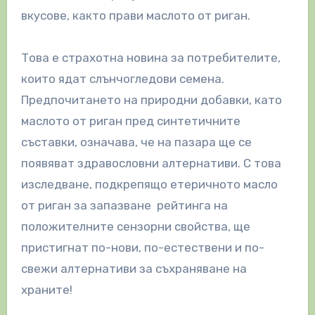
вкусове, както прави маслото от риган.
Това е страхотна новина за потребителите,
които ядат слънчогледови семена.
Предпочитането на природни добавки, като
маслото от риган пред синтетичните
съставки, означава, че на пазара ще се
появяват здравословни алтернативи. С това
изследване, подкрепящо етеричното масло
от риган за запазване рейтинга на
положителните сензорни свойства, ще
пристигнат по-нови, по-естествени и по-
свежи алтернативи за съхраняване на
храните!