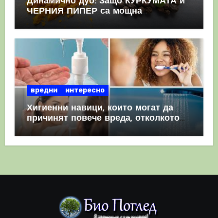
Динамично дуо: Защо КУРКУМАТА и
ЧЕРНИЯ ПИПЕР са мощна
комбинация
вредни
интересно
Хигиенни навици, които могат да
причинят повече вреда, отколкото
полза