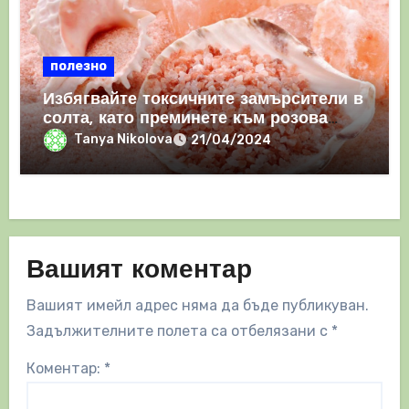
полезно
Избягвайте токсичните замърсители в
солта, като преминете към розова
хималайска сол
Tanya Nikolova
21/04/2024
Вашият коментар
Вашият имейл адрес няма да бъде публикуван.
Задължителните полета са отбелязани с
*
Коментар:
*