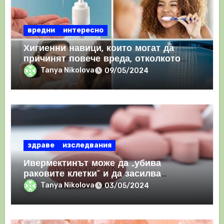
вредни
интересно
Хигиенни навици, които могат да
причинят повече вреда, отколкото
полза
Tanya Nikolova
09/05/2024
здраве
изследвания
Ивермектинът може да „убива
раковите клетки“ и да засилва
имунния отговор
Tanya Nikolova
03/05/2024