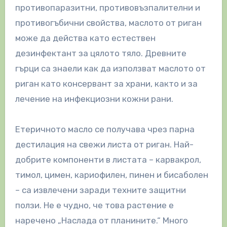
противопаразитни, противовъзпалителни и
противогъбични свойства, маслото от риган
може да действа като естествен
дезинфектант за цялото тяло. Древните
гърци са знаели как да използват маслото от
риган като консервант за храни, както и за
лечение на инфекциозни кожни рани.
Етеричното масло се получава чрез парна
дестилация на свежи листа от риган. Най-
добрите компоненти в листата – карвакрол,
тимол, цимен, кариофилен, пинен и бисаболен
– са извлечени заради техните защитни
ползи. Не е чудно, че това растение е
наречено „Наслада от планините.“ Много