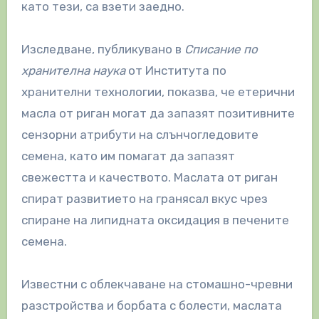
като тези, са взети заедно.
Изследване, публикувано в
Списание по
хранителна наука
от Института по
хранителни технологии, показва, че етерични
масла от риган могат да запазят позитивните
сензорни атрибути на слънчогледовите
семена, като им помагат да запазят
свежестта и качеството. Маслата от риган
спират развитието на гранясал вкус чрез
спиране на липидната оксидация в печените
семена.
Известни с облекчаване на стомашно-чревни
разстройства и борбата с болести, маслата