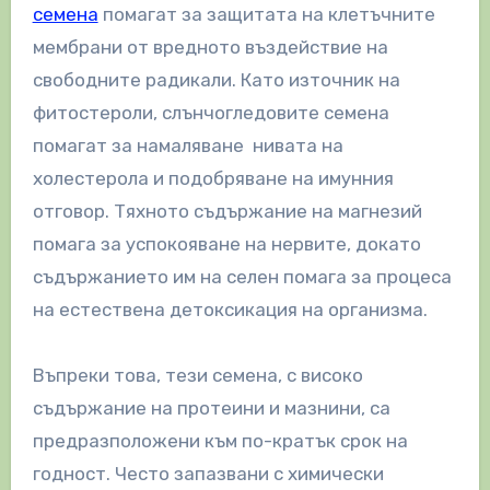
семена
помагат за защитата на клетъчните
мембрани от вредното въздействие на
свободните радикали. Като източник на
фитостероли, слънчогледовите семена
помагат за намаляване нивата на
холестерола и подобряване на имунния
отговор. Тяхното съдържание на магнезий
помага за успокояване на нервите, докато
съдържанието им на селен помага за процеса
на естествена детоксикация на организма.
Въпреки това, тези семена, с високо
съдържание на протеини и мазнини, са
предразположени към по-кратък срок на
годност. Често запазвани с химически