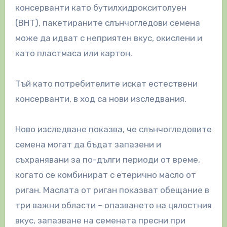
консерванти като бутилхидрокситолуен
(BHT), пакетираните слънчогледови семена
може да идват с неприятен вкус, окислени и
като пластмаса или картон.
Тъй като потребителите искат естествени
консерванти, в ход са нови изследвания.
Ново изследване показва, че слънчогледовите
семена могат да бъдат запазени и
съхранявани за по-дълги периоди от време,
когато се комбинират с етерично масло от
риган. Маслата от риган показват обещание в
три важни области – опазването на цялостния
вкус, запазване на семената пресни при