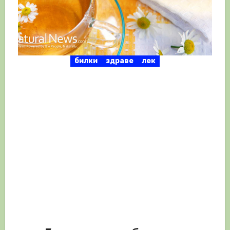
билки
здраве
лек