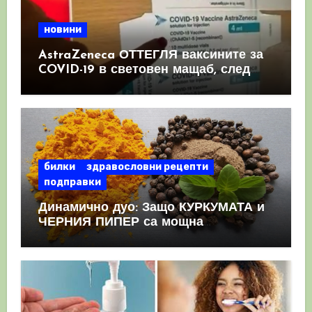
новини
AstraZeneca ОТТЕГЛЯ ваксините за
COVID-19 в световен мащаб, след
като призна, че те причиняват
КРЪВНИ съсиреци
билки
здравословни рецепти
подправки
Динамично дуо: Защо КУРКУМАТА и
ЧЕРНИЯ ПИПЕР са мощна
комбинация