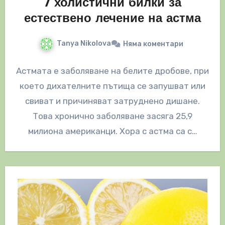
7 холистични билки за
естествено лечение на астма
Tanya Nikolova
Няма коментари
Астмата е заболяване на белите дробове, при
което дихателните пътища се запушват или
свиват и причиняват затруднено дишане.
Това хронично заболяване засяга 25,9
милиона американци. Хора с астма са с…