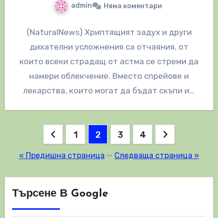
admin
Няма коментари
(NaturalNews) Хриптящият задух и други
дихателни усложнения са отчаяния, от
които всеки страдащ от астма се стреми да
намери облекчение. Вместо спрейове и
лекарства, които могат да бъдат скъпи и…
Разделяне
1
2
3
4
на
« Предишна страница
—
Следваща страница »
публикациите
на
Търсене В Google
страници