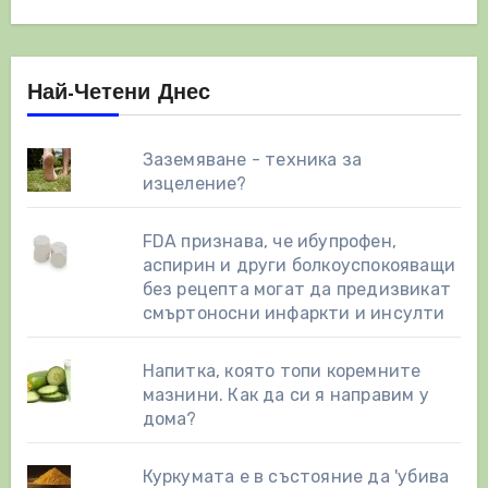
Най-Четени Днес
Заземяване - техника за
изцеление?
FDA признава, че ибупрофен,
аспирин и други болкоуспокояващи
без рецепта могат да предизвикат
смъртоносни инфаркти и инсулти
Напитка, която топи коремните
мазнини. Как да си я направим у
дома?
Куркумата е в състояние да 'убива