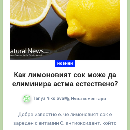
новини
Как лимоновият сок може да
елиминира астма естествено?
Tanya Nikolova
Няма коментари
Добре известно е, че лимоновият сок е
зареден с витамин С, антиоксидант, който