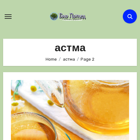
Skip
to
content
астма
Home
астма
Page 2