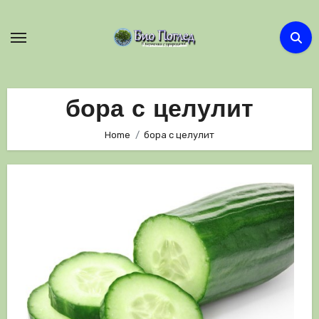
Skip
to
content
бора с целулит
Home
бора с целулит