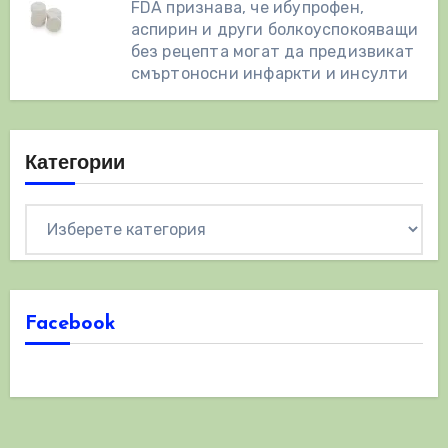
FDA признава, че ибупрофен,
аспирин и други болкоуспокояващи
без рецепта могат да предизвикат
смъртоносни инфаркти и инсулти
Категории
Категории
Facebook