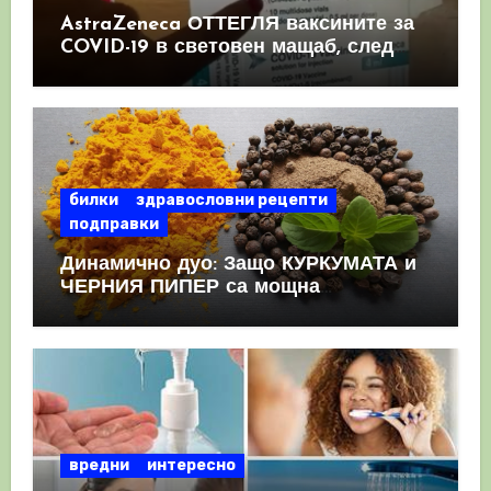
AstraZeneca ОТТЕГЛЯ ваксините за
COVID-19 в световен мащаб, след
като призна, че те причиняват
КРЪВНИ съсиреци
билки
здравословни рецепти
подправки
Динамично дуо: Защо КУРКУМАТА и
ЧЕРНИЯ ПИПЕР са мощна
комбинация
вредни
интересно