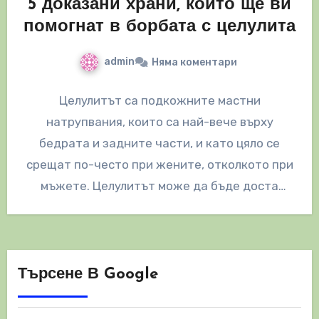
5 доказани храни, които ще ви
помогнат в борбата с целулита
admin
Няма коментари
Целулитът са подкожните мастни
натрупвания, които са най-вече върху
бедрата и задните части, и като цяло се
срещат по-често при жените, отколкото при
мъжете. Целулитът може да бъде доста
неприятен…
Търсене В Google