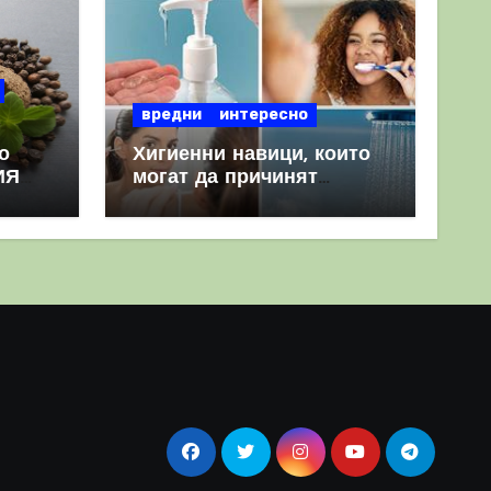
вредни
интересно
о
Хигиенни навици, които
ИЯ
могат да причинят
повече вреда, отколкото
полза