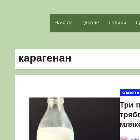
Начало
здраве
новини
с
карагенан
съвети
Три 
тряб
мляк