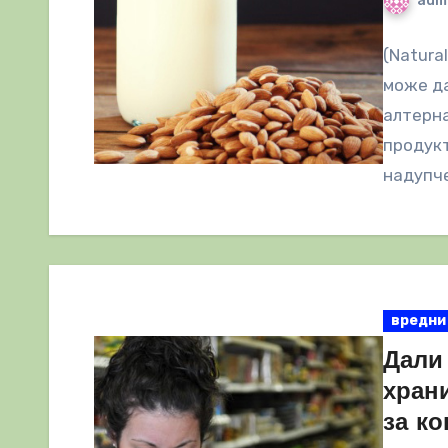
adm
(Natura
може да
алтерна
продукт
надупче
вредни
Дали 
храни
за к