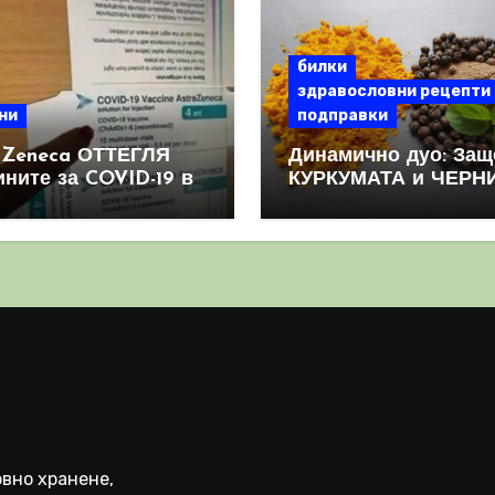
билки
здравословни рецепти
ни
подправки
aZeneca ОТТЕГЛЯ
Динамично дуо: Защ
ините за COVID-19 в
КУРКУМАТА и ЧЕРН
овен мащаб, след
ПИПЕР са мощна
призна, че те
комбинация
иняват КРЪВНИ
реци
вно хранене,