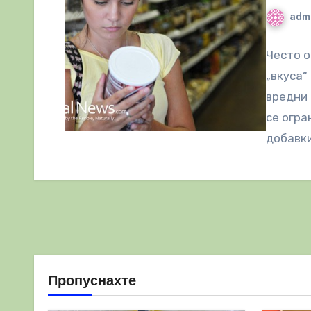
adm
Често о
„вкуса“
вредни 
се огра
добавки
Пропуснахте