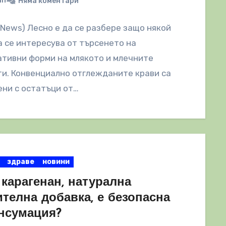
in
Няма коментари
lNews) Лесно е да се разбере защо някой
 се интересува от търсенето на
тивни форми на млякото и млечните
и. Конвенциално отглежданите крави са
ни с остатъци от…
здраве
новини
карагенан, натурална
телна добавка, е безопасна
онсумация?