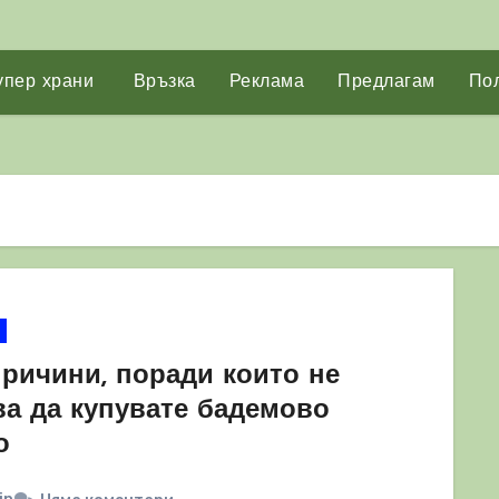
упер храни
Връзка
Реклама
Предлагам
Пол
причини, поради които не
ва да купувате бадемово
о