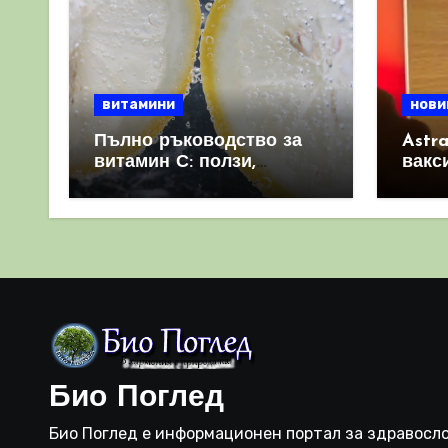
витамини
нови
Пълно ръководство за
Astr
витамин С: ползи,
вакс
източници и защо е
свет
важен за имунната
като 
система
прич
съси
Био Поглед
Био Поглед е информационен портал за здравосло