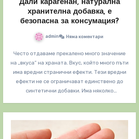
Дали карагенан, натурална
хранителна добавка, е
безопасна за консумация?
admin
Няма коментари
Често отдаваме прекалено много значение
на „вкуса“ на храната. Вкус, който много пъти
има вредни странични ефекти. Тези вредни
ефекти не се ограничават единствено до
синтетични добавки. Има няколко
„естествени…