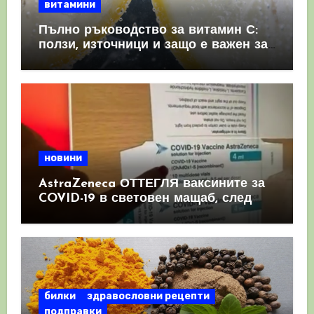
витамини
Пълно ръководство за витамин С:
ползи, източници и защо е важен за
имунната система
новини
AstraZeneca ОТТЕГЛЯ ваксините за
COVID-19 в световен мащаб, след
като призна, че те причиняват
КРЪВНИ съсиреци
билки
здравословни рецепти
подправки