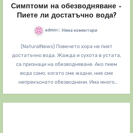
Симптоми на обезводняване –
Пиете ли достатъчно вода?
admin
Няма коментари
(NaturalNews) Повечето хора не пият
достатъчно вода. Жажда и сухота в устата,
са признаци на обезводняване. Ако пием
вода само, когато сме жадни, ние сме
непрекъснато обезводнени. Има много
други…