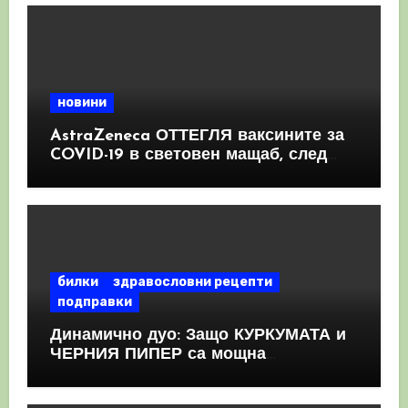
новини
AstraZeneca ОТТЕГЛЯ ваксините за
COVID-19 в световен мащаб, след
като призна, че те причиняват
КРЪВНИ съсиреци
билки
здравословни рецепти
подправки
Динамично дуо: Защо КУРКУМАТА и
ЧЕРНИЯ ПИПЕР са мощна
комбинация