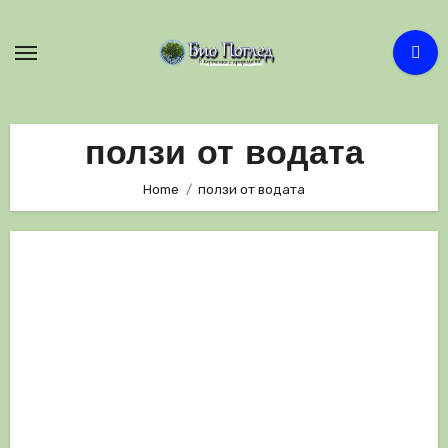
Skip
to
content
ползи от водата
Home
ползи от водата