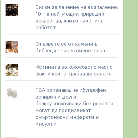
Билки за лечение на възпаление:
10-те най-мощни природни
лекарства, които наистина
работят
Отървете се от камъни в
бъбреците чрез пиене на сок
Истината за кокосовото масло:
факти които трябва да знаете
FDA признава, че ибупрофен,
аспирин и други
болкоуспокояващи без рецепта
могат да предизвикат
смъртоносни инфаркти и
инсулти