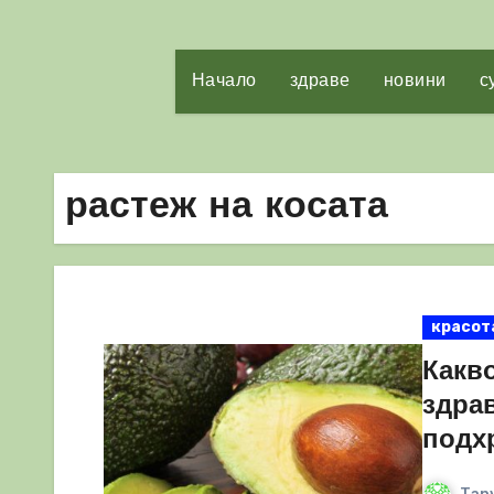
Начало
здраве
новини
с
растеж на косата
красот
Какво
здрав
подх