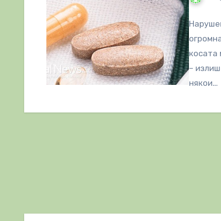
Нарушен
огромна
косата 
– излиш
някои…