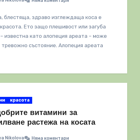
a Nikolova
Няма коментари
, блестяща, здраво изглеждаща коса е
 красота. Ето защо плешивост или загуба
 – известна като алопеция ареата – може
 тревожно състояние. Алопеция ареата
ни
красота
добрите витамини за
илване растежа на косата
a Nikolova
Няма коментари