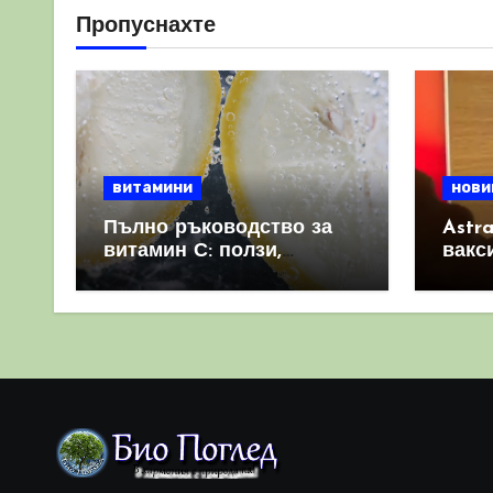
Пропуснахте
витамини
нови
Пълно ръководство за
Astr
витамин С: ползи,
вакс
източници и защо е
свет
важен за имунната
като 
система
прич
съси