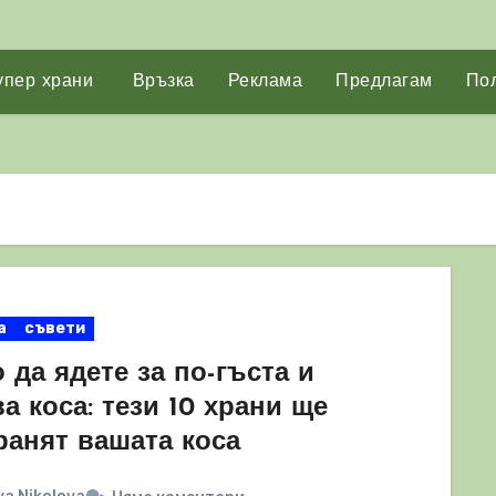
упер храни
Връзка
Реклама
Предлагам
Пол
а
съвети
 да ядете за по-гъста и
а коса: тези 10 храни ще
ранят вашата коса