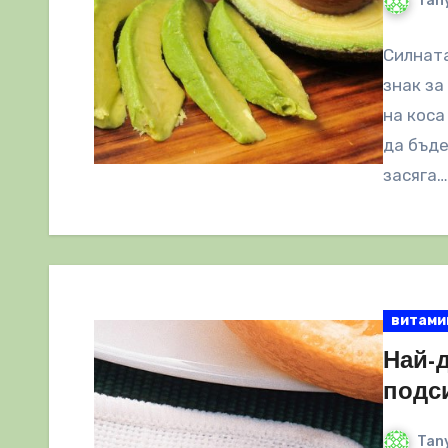
Tany
Силната
знак за
на коса
да бъде
засяга…
витами
Най-
подс
Tany