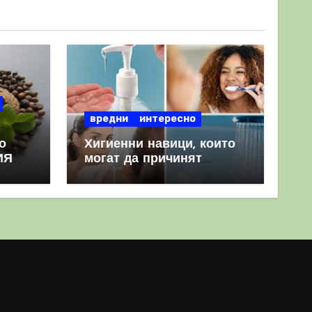
вредни
интересно
о
Хигиенни навици, които
ИЯ
могат да причинят
повече вреда, отколкото
полза