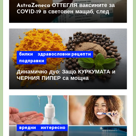
AstraZeneca ОТТЕГЛЯ ваксините за
COVID-19 в световен мащаб, след
като призна, че те причиняват
КРЪВНИ съсиреци
билки
здравословни рецепти
подправки
Динамично дуо: Защо КУРКУМАТА и
ЧЕРНИЯ ПИПЕР са мощна
комбинация
вредни
интересно