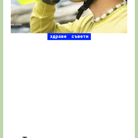
здраве
съвети