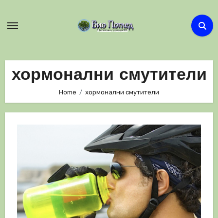
Skip
to
content
хормонални смутители
Home
хормонални смутители