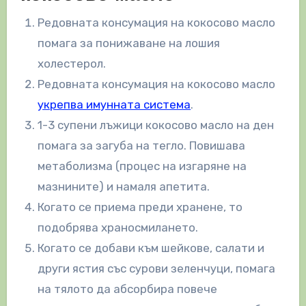
Редовната консумация на кокосово масло
помага за понижаване на лошия
холестерол.
Редовната консумация на кокосово масло
укрепва имунната система
.
1-3 супени лъжици кокосово масло на ден
помага за загуба на тегло. Повишава
метаболизма (процес на изгаряне на
мазнините) и намаля апетита.
Когато се приема преди хранене, то
подобрява храносмилането.
Когато се добави към шейкове, салати и
други ястия със сурови зеленчуци, помага
на тялото да абсорбира повече