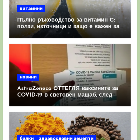
витамини
Пълно ръководство за витамин С:
ползи, източници и защо е важен за
имунната система
новини
AstraZeneca ОТТЕГЛЯ ваксините за
COVID-19 в световен мащаб, след
като призна, че те причиняват
КРЪВНИ съсиреци
билки
здравословни рецепти