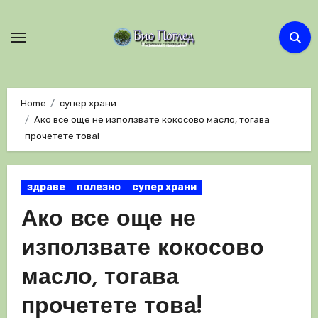
Skip
to
content
Home
супер храни
Ако все още не използвате кокосово масло, тогава
прочетете това!
здраве
полезно
супер храни
Ако все още не
използвате кокосово
масло, тогава
прочетете това!