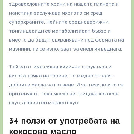
здравословните храни на нашата планета и
наистина заслужава мястото си сред
суперхраните. Нейните средноверижни
триглицериди се метаболизират бързо и
вместо да бъдат съхранявани под формата на
мазнини, те се използват за енергия веднага.
Тъй като има силна химична структура и
висока точка на горене, то е едно от най-
добрите масла за готвене. И за тези, които се
притеняват, това масло не придава кокосов
вкус, а приятен маслен вкус.
34 ползи от употребата на
кокосово масло