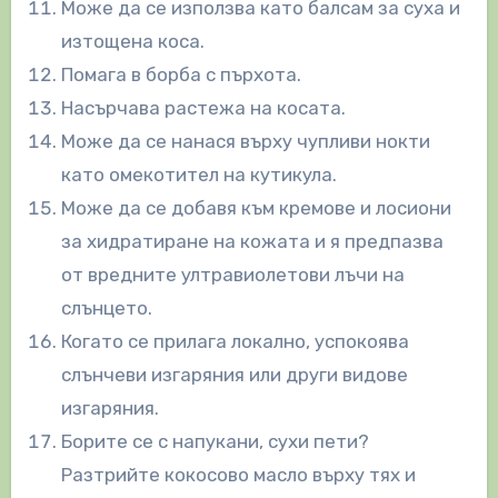
Може да се използва като балсам за суха и
изтощена коса.
Помага в борба с пърхота.
Насърчава растежа на косата.
Може да се нанася върху чупливи нокти
като омекотител на кутикула.
Може да се добавя към кремове и лосиони
за хидратиране на кожата и я предпазва
от вредните ултравиолетови лъчи на
слънцето.
Когато се прилага локално, успокоява
слънчеви изгаряния или други видове
изгаряния.
Борите се с напукани, сухи пети?
Разтрийте кокосово масло върху тях и