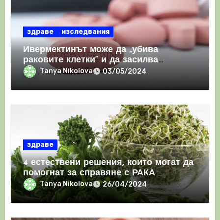
здраве
изследвания
Ивермектинът може да „убива
раковите клетки“ и да засилва
имунния отговор
Tanya Nikolova
03/05/2024
здраве
4 естествени решения, които могат да
помогнат за справяне с РАКА
Tanya Nikolova
26/04/2024