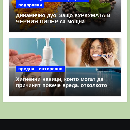
подправки
Динамично дуо: Защо КУРКУМАТА и
ЧЕРНИЯ ПИПЕР са мощна
комбинация
вредни
интересно
Хигиенни навици, които могат да
причинят повече вреда, отколкото
полза