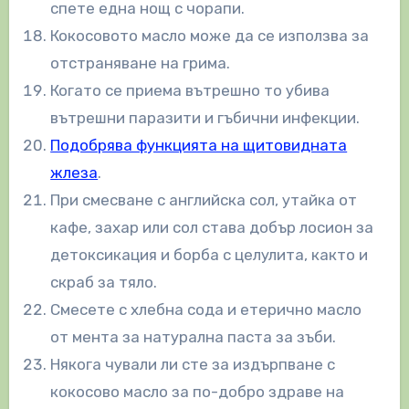
спете една нощ с чорапи.
Кокосовото масло може да се използва за
отстраняване на грима.
Когато се приема вътрешно то убива
вътрешни паразити и гъбични инфекции.
Подобрява функцията на щитовидната
жлеза
.
При смесване с английска сол, утайка от
кафе, захар или сол става добър лосион за
детоксикация и борба с целулита, както и
скраб за тяло.
Смесете с хлебна сода и етерично масло
от мента за натурална паста за зъби.
Някога чували ли сте за издърпване с
кокосово масло за по-добро здраве на