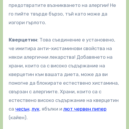
предотвратите възникването на алергии! Не
го пийте твърде бързо, тъй като може да
изгори гърлото.
Кверцетин
: Това съединение е установено,
че имитира анти-хистаминови свойства на
някои алергични лекарства! Добавянето на
храни, които са с високо съдържание на
кверцетин към вашата диета, може да ви
помогне да блокирате естествено хистамина,
свързан с алергиите. Храни, които са с
естествено високо съдържание на кверцетин
са
чесън
,
лук
, ябълки и
лют червен пипер
(кайен).