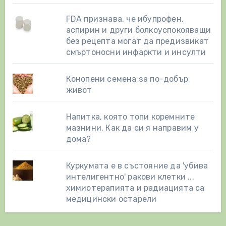
FDA признава, че ибупрофен,
аспирин и други болкоуспокояващи
без рецепта могат да предизвикат
смъртоносни инфаркти и инсулти
Конопени семена за по-добър
живот
Напитка, която топи коремните
мазнини. Как да си я направим у
дома?
Куркумата е в състояние да 'убива
интелигентно' ракови клетки ...
химиотерапията и радиацията са
медицински остарели