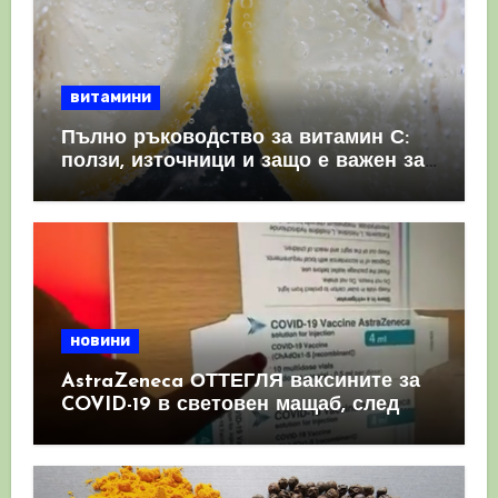
витамини
Пълно ръководство за витамин С:
ползи, източници и защо е важен за
имунната система
новини
AstraZeneca ОТТЕГЛЯ ваксините за
COVID-19 в световен мащаб, след
като призна, че те причиняват
КРЪВНИ съсиреци