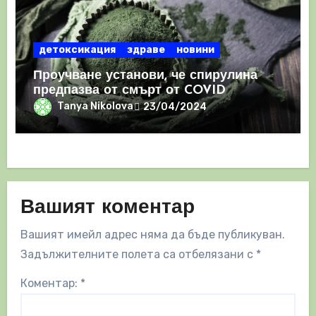
детоксикация
здраве
новини
Проучване установи, че спирулина
предпазва от смърт от COVID
Tanya Nikolova
23/04/2024
Вашият коментар
Вашият имейл адрес няма да бъде публикуван.
Задължителните полета са отбелязани с
*
Коментар:
*