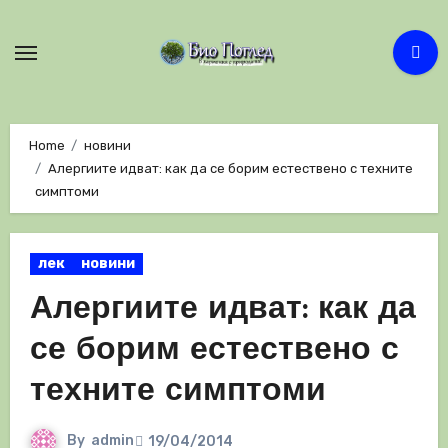
Skip
to
content
Home
новини
Алергиите идват: как да се борим естествено с техните
симптоми
лек
новини
Алергиите идват: как да
се борим естествено с
техните симптоми
By
admin
19/04/2014