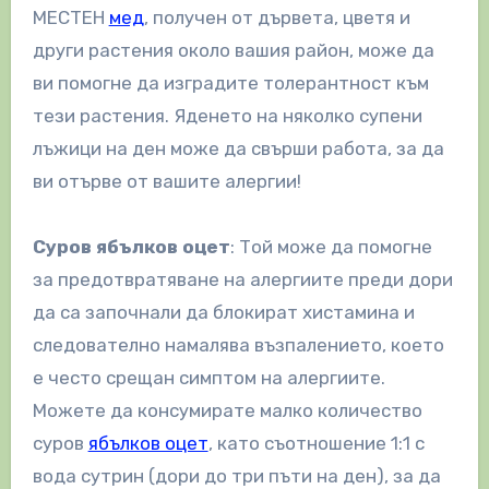
МЕСТЕН
мед
, получен от дървета, цветя и
други растения около вашия район, може да
ви помогне да изградите толерантност към
тези растения. Яденето на няколко супени
лъжици на ден може да свърши работа, за да
ви отърве от вашите алергии!
Суров ябълков оцет
: Той може да помогне
за предотвратяване на алергиите преди дори
да са започнали да блокират хистамина и
следователно намалява възпалението, което
е често срещан симптом на алергиите.
Можете да консумирате малко количество
суров
ябълков оцет
, като съотношение 1:1 с
вода сутрин (дори до три пъти на ден), за да