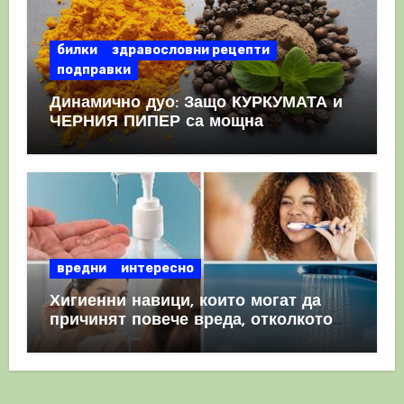
билки
здравословни рецепти
подправки
Динамично дуо: Защо КУРКУМАТА и
ЧЕРНИЯ ПИПЕР са мощна
комбинация
вредни
интересно
Хигиенни навици, които могат да
причинят повече вреда, отколкото
полза