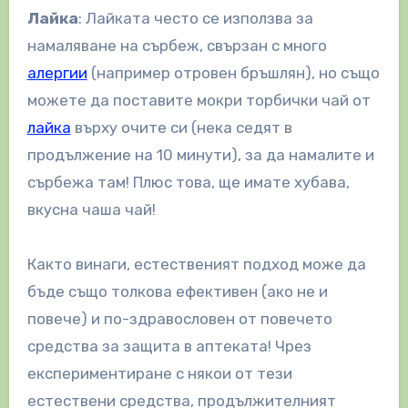
Лайка
: Лайката често се използва за
намаляване на сърбеж, свързан с много
алергии
(например отровен бръшлян), но също
можете да поставите мокри торбички чай от
лайка
върху очите си (нека седят в
продължение на 10 минути), за да намалите и
сърбежа там! Плюс това, ще имате хубава,
вкусна чаша чай!
Както винаги, естественият подход може да
бъде също толкова ефективен (ако не и
повече) и по-здравословен от повечето
средства за защита в аптеката! Чрез
експериментиране с някои от тези
естествени средства, продължителният