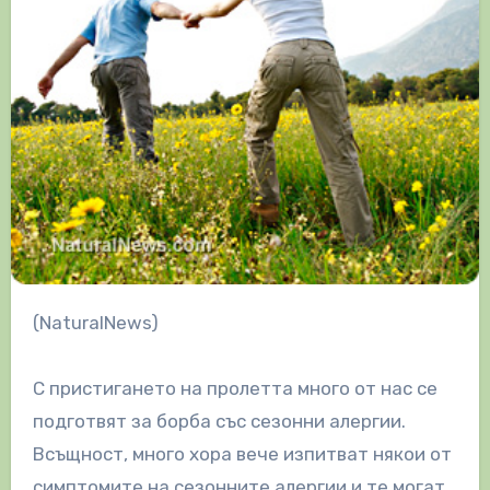
(NaturalNews)
С пристигането на пролетта много от нас се
подготвят за борба със сезонни алергии.
Всъщност, много хора вече изпитват някои от
симптомите на сезонните алергии и те могат