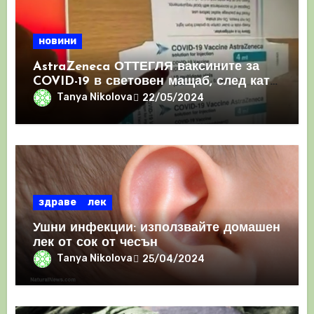
новини
AstraZeneca ОТТЕГЛЯ ваксините за
COVID-19 в световен мащаб, след като
призна, че те причиняват КРЪВНИ
Tanya Nikolova
22/05/2024
съсиреци
здраве
лек
Ушни инфекции: използвайте домашен
лек от сок от чесън
Tanya Nikolova
25/04/2024