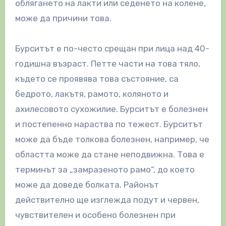
облягането на лакти или седенето на колене,
може да причини това.
Бурситът е по-често срещан при лица над 40-
годишна възраст. Петте части на това тяло,
където се проявява това състояние, са
бедрото, лакътя, рамото, коляното и
ахилесовото сухожилие. Бурситът е болезнен
и постепенно нараства по тежест. Бурситът
може да бъде толкова болезнен, например, че
областта може да стане неподвижна. Това е
терминът за „замразеното рамо“, до което
може да доведе болката. Районът
действително ще изглежда подут и червен,
чувствителен и особено болезнен при