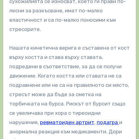
сухожилията се износват, което ги прави по-
лесни за разкъсване, имат по-малко
еластичност и са по-малко поносими към
стресорите.
Нашата кинетична верига е съставена от кост
върху костта и става върху ставата,
подредени в съответствие, за да се получи
движение. Когато костта или ставата не са
подравнени или не са на правилното си място,
стресът може да бъде за сметка на
торбичката на бурса. Рискът от бурсит също
се увеличава при хора с тиреоидни
нарушения,
ревматоиден артрит
,
подагра
и
анормална реакция към медикаменти. Дори