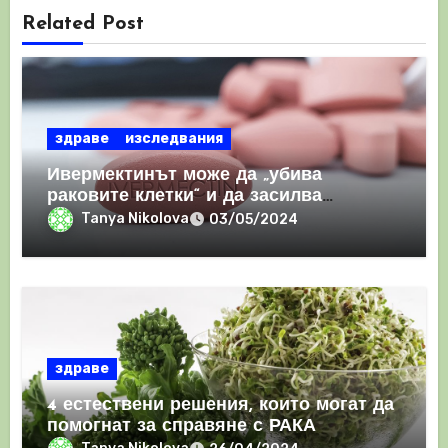
Related Post
здраве
изследвания
Ивермектинът може да „убива
раковите клетки“ и да засилва
имунния отговор
Tanya Nikolova
03/05/2024
здраве
4 естествени решения, които могат да
помогнат за справяне с РАКА