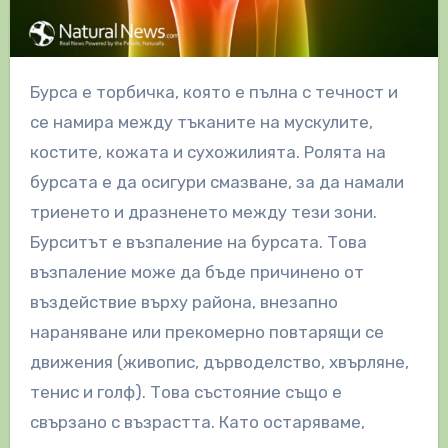
Бурса е торбичка, която е пълна с течност и
се намира между тъканите на мускулите,
костите, кожата и сухожилията. Ролята на
бурсата е да осигури смазване, за да намали
триенето и дразненето между тези зони.
Бурситът е възпаление на бурсата. Това
възпаление може да бъде причинено от
въздействие върху района, внезапно
нараняване или прекомерно повтарящи се
движения (живопис, дърводелство, хвърляне,
тенис и голф). Това състояние също е
свързано с възрастта. Като остаряваме,