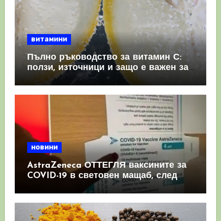
витамини
Пълно ръководство за витамин С:
ползи, източници и защо е важен за
имунната система
новини
AstraZeneca ОТТЕГЛЯ ваксините за
COVID-19 в световен мащаб, след
като призна, че те причиняват
КРЪВНИ съсиреци