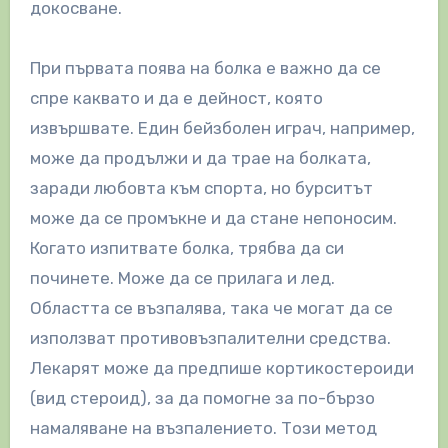
докосване.
При първата поява на болка е важно да се
спре каквато и да е дейност, която
извършвате. Един бейзболен играч, например,
може да продължи и да трае на болката,
заради любовта към спорта, но бурситът
може да се промъкне и да стане непоносим.
Когато изпитвате болка, трябва да си
починете. Може да се прилага и лед.
Областта се възпалява, така че могат да се
използват противовъзпалителни средства.
Лекарят може да предпише кортикостероиди
(вид стероид), за да помогне за по-бързо
намаляване на възпалението. Този метод