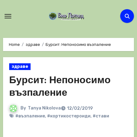
Skip
to
content
Home
здраве
Бурсит: Непоносимо възпаление
здраве
Бурсит: Непоносимо
възпаление
By
Tanya Nikolova
12/02/2019
#възпаление
,
#кортикостероиди
,
#стави