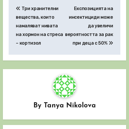
Навигация
Три хранителни
Експозицията на
вещества, които
инсектициди може
намаляват нивата
да увеличи
на хормон на стреса
вероятността за рак
– кортизол
при деца с 50%
By
Tanya Nikolova