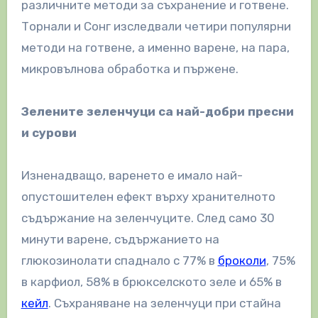
различните методи за съхранение и готвене.
Торнали и Сонг изследвали четири популярни
методи на готвене, а именно варене, на пара,
микровълнова обработка и пържене.
Зелените зеленчуци са най-добри пресни
и сурови
Изненадващо, варенето е имало най-
опустошителен ефект върху хранителното
съдържание на зеленчуците. След само 30
минути варене, съдържанието на
глюкозинолати спаднало с 77% в
броколи
, 75%
в карфиол, 58% в брюкселското зеле и 65% в
кейл
. Съхраняване на зеленчуци при стайна