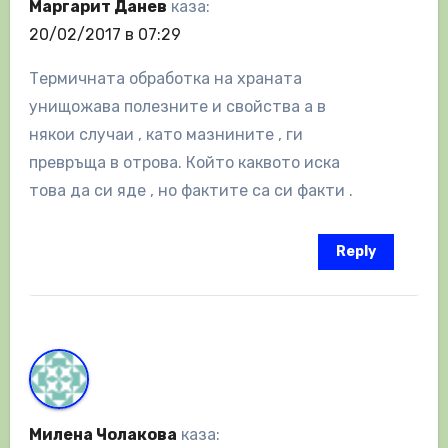
Маргарит Данев
каза:
20/02/2017 в 07:29
Термичната обработка на храната
унищожава полезните и свойства а в
някои случаи , като мазнините , ги
превръща в отрова. Който каквото иска
това да си яде , но фактите са си факти .
Reply
Милена Чолакова
каза: