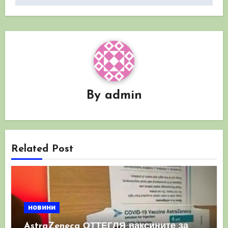
By
admin
Related Post
новини
AstraZeneca ОТТЕГЛЯ ваксините за