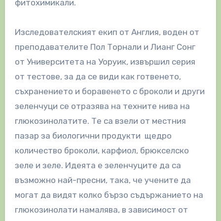
фитохимикали.
Изследователският екип от Англия, воден от
преподавателите Пол Торнали и Лианг Сонг
от Университета на Уоруик, извършил серия
от тестове, за да се види как готвенето,
съхранението и боравенето с броколи и други
зеленчуци се отразява на техните нива на
глюкозинолатите. Те са взели от местния
пазар за биологични продукти щедро
количество броколи, карфиол, брюкселско
зеле и зеле. Идеята е зеленчуците да са
възможно най-пресни, така, че учените да
могат да видят колко бързо съдържанието на
глюкозинолати намалява, в зависимост от