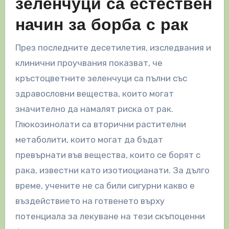
зеленчуци са естествен
начин за борба с рак
През последните десетилетия, изследвания и
клинични проучвания показват, че
кръстоцветните зеленчуци са пълни със
здравословни вещества, които могат
значително да намалят риска от рак.
Глюкозинолати са вторични растителни
метаболити, които могат да бъдат
превърнати във вещества, които се борят с
рака, известни като изотиоцианати. За дълго
време, учените не са били сигурни какво е
въздействието на готвенето върху
потенциала за лекуване на тези скъпоценни