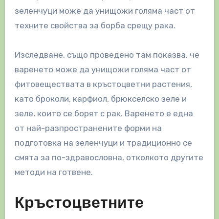
зеленчуци може да унищожи голяма част от
техните свойства за борба срещу рака.
Изследване, също проведено там показва, че
варенето може да унищожи голяма част от
фитовеществата в кръстоцветни растения,
като броколи, карфиол, брюкселско зеле и
зеле, които се борят с рак. Варенето е една
от най-разпространените форми на
подготовка на зеленчуци и традиционно се
смята за по-здравословна, отколкото другите
методи на готвене.
Кръстоцветните