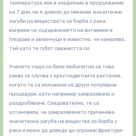
температура или в хладилник в продължение
на 7 дни, не е довело до никакви значителни
загуби на веществата за борба с рака,
въпреки че съдържанието на витамини в
плодове и зеленчуци е известно, че намалява,
тъй като те губят свежестта си.
Учените също са били любопитни за това
какво се случва с кръстоцветните растения,
когато те са изложени на други популярни
процедури, като например замразяване и
раздробяване. Следователно, те са
установили, че замразяването причинява
значителна загуба на вещества за борба с
рака и може да доведе до огромни фрактури