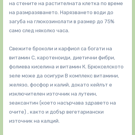
на стените на растителната клетка по време
на размразяването. Нарязването води до
загуба на глюкозинолати в размер до 75%
само след няколко часа.
Свежите броколи и карфиол са богати на
витамин C, каротеноиди, диетични фибри,
фолиева киселина и витамин К. Брюкселското
зеле може да осигури В комплекс витамини,
желязо, фосфор и калий, докато кейлът е
изключителен източник на лутеин,
зеаксантин (което насърчава здравето на
очите) , както и добър вегетариански
източник на калций.