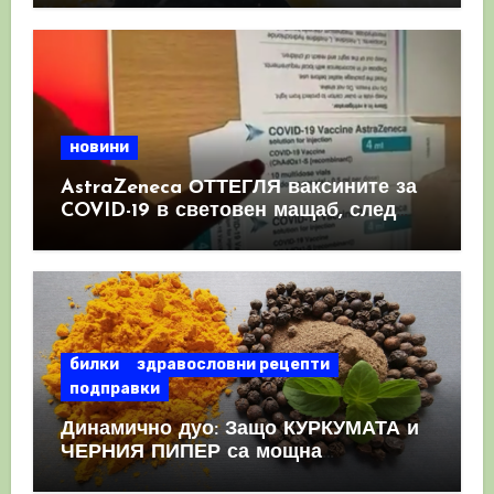
новини
AstraZeneca ОТТЕГЛЯ ваксините за
COVID-19 в световен мащаб, след
като призна, че те причиняват
КРЪВНИ съсиреци
билки
здравословни рецепти
подправки
Динамично дуо: Защо КУРКУМАТА и
ЧЕРНИЯ ПИПЕР са мощна
комбинация