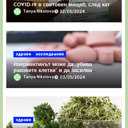
COVID-19 в световен мащаб, след като
призна, че те причиняват КРЪВНИ
Tanya Nikolova
22/05/2024
съсиреци
здраве
изследвания
Ивермектинът може да „убива
раковите клетки“ и да засилва
имунния отговор
Tanya Nikolova
03/05/2024
здраве