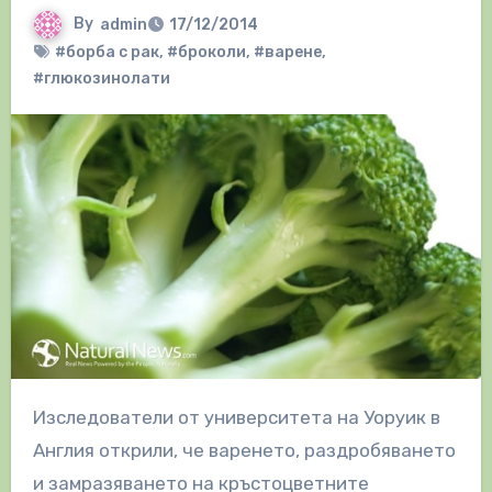
By
admin
17/12/2014
#борба с рак
,
#броколи
,
#варене
,
#глюкозинолати
Изследователи от университета на Уоруик в
Англия открили, че варенето, раздробяването
и замразяването на кръстоцветните