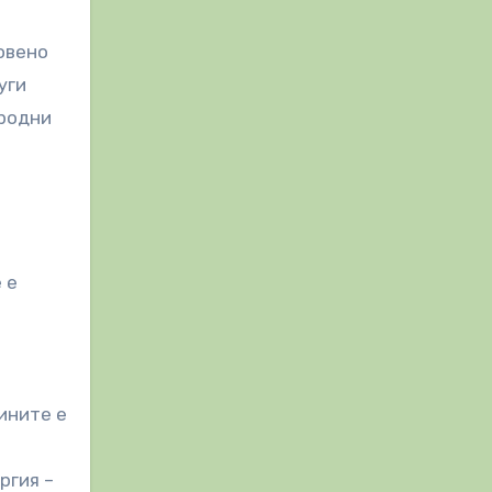
овено
уги
иродни
 е
ините е
ргия –