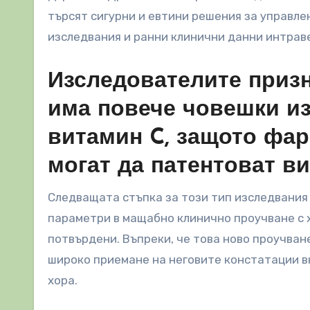
търсят сигурни и евтини решения за управл
изследвания и ранни клинични данни интра
Изследователите призн
има повече човешки из
витамин C, защото фа
могат да патентоват в
Следващата стъпка за този тип изследвания
параметри в мащабно клинично проучване с х
потвърдени. Въпреки, че това ново проучван
широко приемане на неговите констатации в
хора.