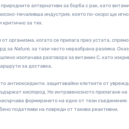
природните алтернативи за борба с рак, като витами
високо-печаливша индустрия, която по-скоро ще игн
 критично за тях.
от организма, когато се прилага през устата, спрямо
орд за
Nature
, за тази често неразбрана разлика. Оказ
шлено изопачава разговора за витамин C, като изкри
маршрути за доставка.
ато антиоксиданти, защитавайки клетките от уврежд
съдържат кислород. Но интравенозното прилагане на
насърчава формирането на едно от тези съединения:
бено податливи на повреди от такива реактивни,