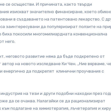
 не се осъществи. И причината, както твърди
вания изискват значително финансиране, което обикн
овани в създаването на патентовано лекарство. С др
са заинтересувани да популяризират ползите на пр
то биха покосили многомилиардната конвенционална
от него.
нт, неговото развитие няма да бъде подкрепено от
автор на новото изследване Ки Чен. „Ние вярваме, че
и енергично да подкрепят клинични проучвания с
индустрия на тези и други подобни находки през год
оже да се очаква. Налагайки се да рационализират
 към подлагане на химиотерапия, лъчетерапия и хиру