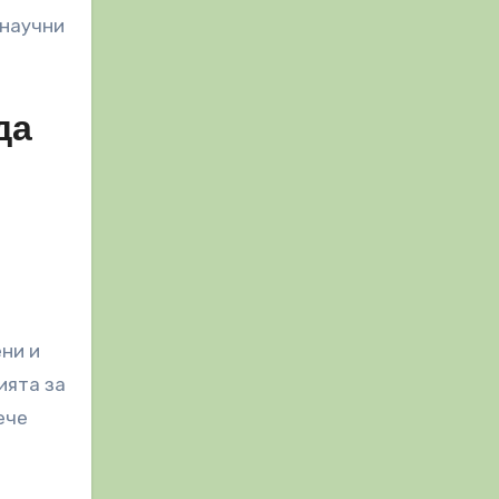
 научни
да
ени и
ията за
ече