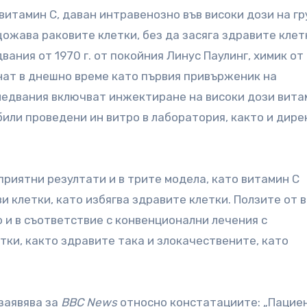
витамин C, даван интравенозно във високи дози на гр
щожава раковите клетки, без да засяга здравите клет
ания от 1970 г. от покойния Линус Паулинг, химик от
нат в днешно време като първия привърженик на
ледвания включват инжектиране на високи дози вита
били проведени ин витро в лаборатория, както и дире
приятни резултати и в трите модела, като витамин С
и клетки, като избягва здравите клетки. Ползите от 
 и в съответствие с конвенционални лечения с
ки, както здравите така и злокачествените, като
заявява за
BBC News
относно констатациите: „Пацие