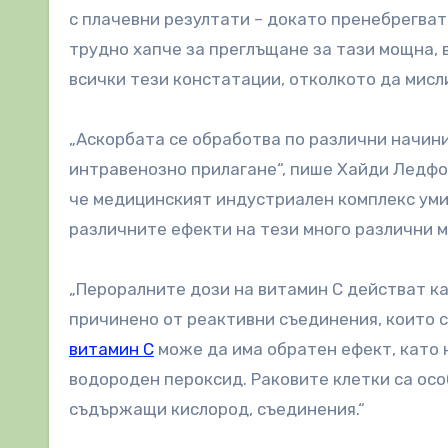
с плачевни резултати – докато пренебрегват 
трудно хапче за преглъщане за тази мощна, 
всички тези констатации, отколкото да мисли
„Аскорбата се обработва по различни начини 
интравенозно прилагане“, пише Хайди Ледф
че медицинският индустриален комплекс уми
различните ефекти на тези много различни 
„Пероралните дози на витамин C действат к
причинено от реактивни съединения, които 
витамин С
може да има обратен ефект, като 
водороден пероксид. Раковите клетки са осо
съдържащи кислород, съединения.“