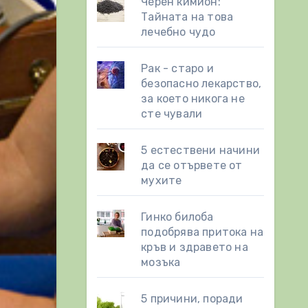
Черен кимион:
Тайната на това
лечебно чудо
Рак - старо и
безопасно лекарство,
за което никога не
сте чували
5 естествени начини
да се отървете от
мухите
Гинко билоба
подобрява притока на
кръв и здравето на
мозъка
5 причини, поради