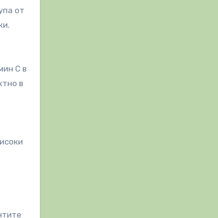
упа от
ки.
мин C в
ктно в
високи
нтите