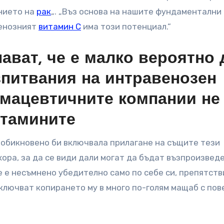
ението на
рак
„. „Въз основа на нашите фундаментални
венозният
витамин С
има този потенциал.“
ават, че е малко вероятно 
питвания на интравенозен
рмацевтичните компании не
итамините
 обикновено би включвала прилагане на същите тези
ора, за да се види дали могат да бъдат възпроизвед
е е несъмнено убедително само по себе си, препятств
ключват копирането му в много по-голям мащаб с пов