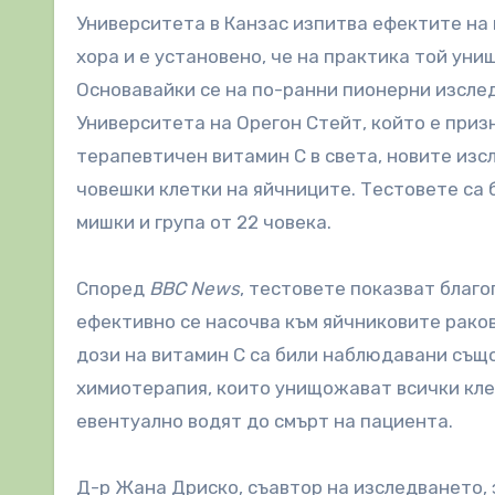
Университета в Канзас изпитва ефектите на 
хора и е установено, че на практика той уни
Основавайки се на по-ранни пионерни изследв
Университета на Орегон Стейт, който е приз
терапевтичен витамин C в света, новите изс
човешки клетки на яйчниците. Тестовете са 
мишки и група от 22 човека.
Според
BBC News
, тестовете показват благо
ефективно се насочва към яйчниковите раков
дози на витамин C са били наблюдавани също
химиотерапия, които унищожават всички клет
евентуално водят до смърт на пациента.
Д-р Жана Дриско, съавтор на изследването, 