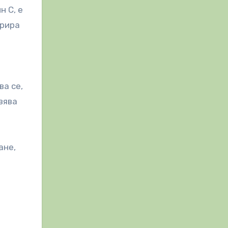
н C, е
орира
ва се,
вява
ане,