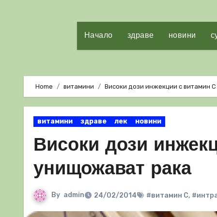
Начало
здраве
новини
с
Home
витамини
Високи дози инжекции с витамин 
витамини
здраве
лек
новини
Високи дози инжекц
унищожават рака
By
admin
24/02/2014
#витамин С
,
#интр