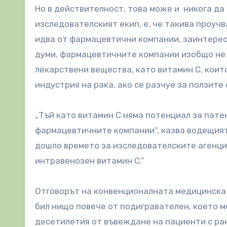
Но в действителност, това може и никога да
изследователският екип, е, че такива проуч
идва от фармацевтични компании, заинтерес
думи, фармацевтичните компании изобщо не 
лекарствени вещества, като витамин C, кои
индустрия на рака, ако се разчуе за ползите 
„Тъй като витамин C няма потенциал за пате
фармацевтичните компании“, казва водещият 
дошло времето за изследователските агенци
интравенозен витамин C.“
Отговорът на конвенционалната медицинска 
бил нищо повече от подигравателен, което м
десетилетия от въвеждане на пациенти с рак