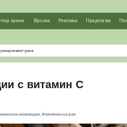
упер храни
Връзка
Реклама
Предлагам
Пол
С унищожават рака
ии с витамин С
авенозни инжекции
,
#лечение на рак