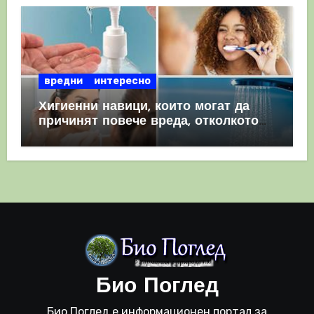
вредни
интересно
Хигиенни навици, които могат да
причинят повече вреда, отколкото
полза
Био Поглед
Био Поглед е информационен портал за