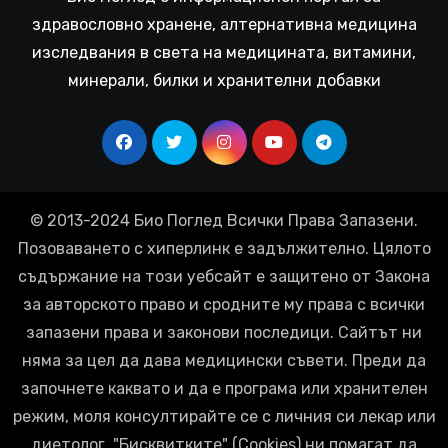
здравословно хранене, алтернативна медицина
изследвания в света на медицината, витамини,
минерали, билки и хранителни добавки
© 2013-2024 Био Поглед Всички Права Запазени.
Позоваването с хиперлинк е задължително. Цялото
съдържание на този уебсайт е защитено от Закона
за авторското право и сродните му права с всички
запазени права и законови последици. Сайтът ни
няма за цел да дава медицински съвети. Преди да
започнете каквато и да е програма или хранителен
режим, моля консултирайте се с личния си лекар или
диетолог. "Бисквитките" (Cookies) ни помагат да