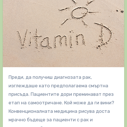
Преди, да получиш диагнозата рак,
изглеждаше като предполагаема смъртна
присъда. Пациентите дори преминават през
етап на самоотричане. Кой може да ги вини?
Конвенционалната медицина рисува доста
мрачно бъдеще за пациенти с рак и