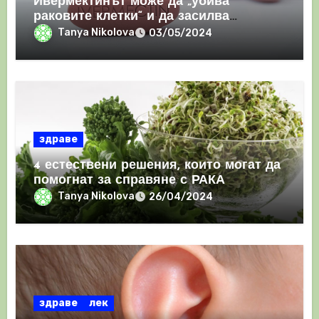
Ивермектинът може да „убива
раковите клетки“ и да засилва
имунния отговор
Tanya Nikolova
03/05/2024
здраве
4 естествени решения, които могат да
помогнат за справяне с РАКА
Tanya Nikolova
26/04/2024
здраве
лек