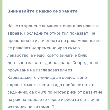
Внимавайте с какво се храните
Нашето хранене всъщност определя нашето
здраве. Последните открития показват, че
превенцията и лечението на рака може да не
се решават непременно чрез скъпо
лекарство, а нещо, което винаги е било
достъпно за нас – добра храна. Според ново
проучване на изследователи от
Харвардското училище за обществено
здраве, мъжете, които ядат риба пет пъти
седмично, са с 40% по-нисък риск от развитие
на рак на дебелото черво и рибата е отличен
източник на витамин D.