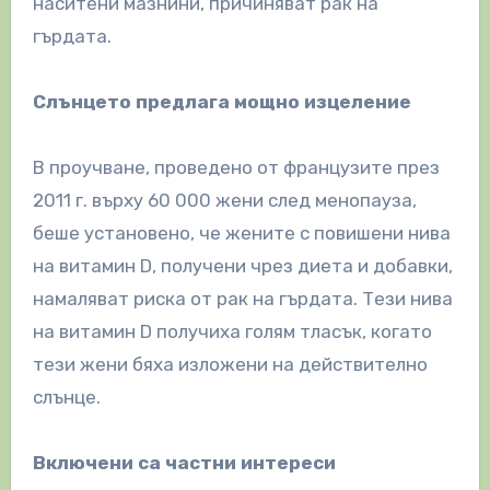
наситени мазнини, причиняват рак на
гърдата.
Слънцето предлага мощно изцеление
В проучване, проведено от французите през
2011 г. върху 60 000 жени след менопауза,
беше установено, че жените с повишени нива
на витамин D, получени чрез диета и добавки,
намаляват риска от рак на гърдата. Тези нива
на витамин D получиха голям тласък, когато
тези жени бяха изложени на действително
слънце.
Включени са частни интереси