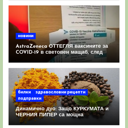
новини
AstraZeneca ОТТЕГЛЯ ваксините за
COVID-19 в световен мащаб, след
като призна, че те причиняват
КРЪВНИ съсиреци
билки
здравословни рецепти
подправки
Динамично дуо: Защо КУРКУМАТА и
ЧЕРНИЯ ПИПЕР са мощна
комбинация