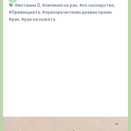
#витамин D
,
#лечение на рак
,
#по наследство
,
#Превенцията
,
#препоръчителен дневен прием
,
#рак
,
#рак на кожата