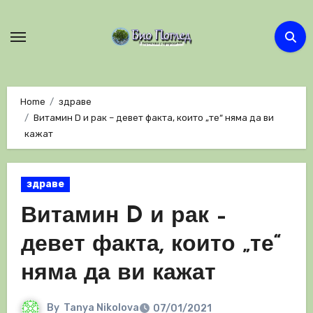
Skip
to
content
Home
здраве
Витамин D и рак – девет факта, които „те“ няма да ви
кажат
здраве
Витамин D и рак –
девет факта, които „те“
няма да ви кажат
By
Tanya Nikolova
07/01/2021