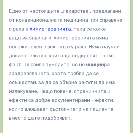
Едно от настоящите „лекарства“, предлагани
от конвенционалната медицина при справяне
с рака е
химиотерапията
. Нека се каже
веднъж завинаги: химиотерапията няма
положителен ефект върху рака. Няма научни
доказателства, които да подкрепят такъв
факт. Тя свива туморите, но не инициира
заздравяването, което трябва да се
осъществи, за да се обърне ракът и да има
излекуване. Нещо повече, страничните и
ефекти са добре документирани – ефекти,
които влошават състоянието на пациента,
вместо да го подобряват.