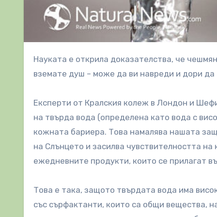
Науката е открила доказателства, че чешмяната вода – да, същата вода, която използвате, когато
вземате душ – може да ви навреди и дори да
Експерти от Кралския колеж в Лондон и Шефи
на твърда вода (определена като вода с ви
кожната бариера. Това намалява нашата защ
на Слънцето и засилва чувствителността на
ежедневните продукти, които се прилагат вър
Това е така, защото твърдата вода има висок
със сърфактанти, които са общи вещества, н