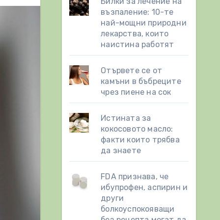
Билки за лечение на
възпаление: 10-те
най-мощни природни
лекарства, които
наистина работят
Отървете се от
камъни в бъбреците
чрез пиене на сок
Истината за
кокосовото масло:
факти които трябва
да знаете
FDA признава, че
ибупрофен, аспирин и
други
болкоуспокояващи
без рецепта могат да