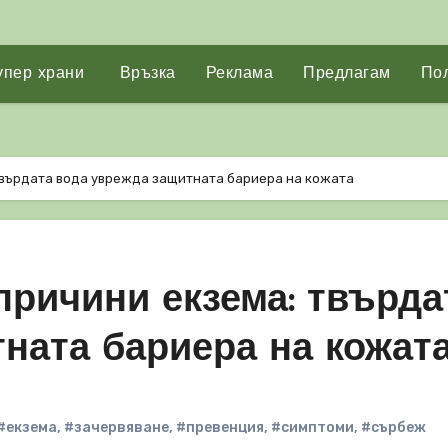
упер храни
Връзка
Реклама
Предлагам
Пол
твърдата вода уврежда защитната бариера на кожата
причини екзема: твърда
ната бариера на кожат
#екзема
,
#зачервяване
,
#превенция
,
#симптоми
,
#сърбеж