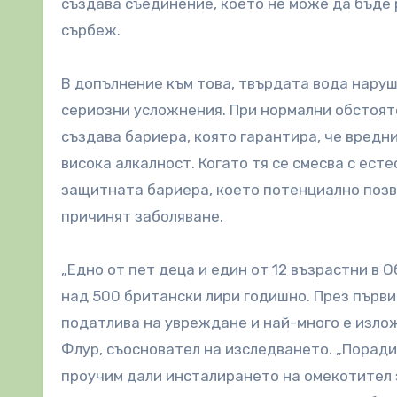
създава съединение, което не може да бъде 
сърбеж.
В допълнение към това, твърдата вода нару
сериозни усложнения. При нормални обстояте
създава бариера, която гарантира, че вредн
висока алкалност. Когато тя се смесва с ес
защитната бариера, което потенциално позво
причинят заболяване.
„Едно от пет деца и един от 12 възрастни в 
над 500 британски лири годишно. През първи
податлива на увреждане и най-много е излож
Флур, съосновател на изследването. „Поради
проучим дали инсталирането на омекотител