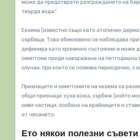
може да предотврати разграждането на бари
твърда вода.“
Екзема (известно също като атопичен дермат
сърбяща. Това обикновено се наблюдава при д
дефинира като хронично състояние и може да
симптоми преди навършване на петгодишна въ
случаи, при които се появява периодично, с 
Признаците и симптомите на екзема са разли
общи признаци: суха кожа, сърбеж (който мо
сиви частици, особено на крайниците и став
от чесането.
Ето някои полезни съвети 