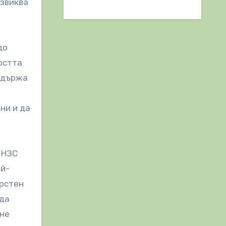
извиква
до
остта
съдържа
ни и да
 НЗС
ай-
арстен
 да
ане