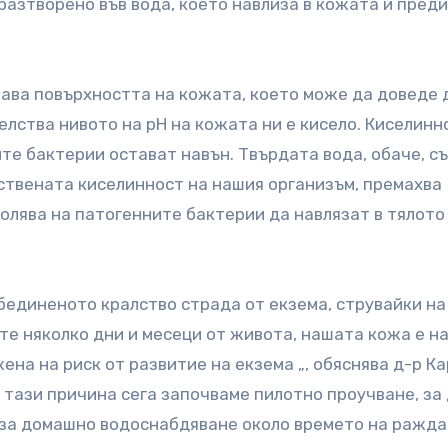
разтворено във вода, което навлиза в кожата и пред
шава повърхността на кожата, което може да доведе 
лства нивото на pH на кожата ни е кисело. Киселинн
ите бактерии остават навън. Твърдата вода, обаче, 
тествената киселинност на нашия организъм, премахва
лява на патогенните бактерии да навлязат в тялото 
Обединеното кралство страда от екзема, струвайки на
те няколко дни и месеци от живота, нашата кожа е н
ена на риск от развитие на екзема „, обяснява д-р К
 тази причина сега започваме пилотно проучване, за
 за домашно водоснабдяване около времето на ражд