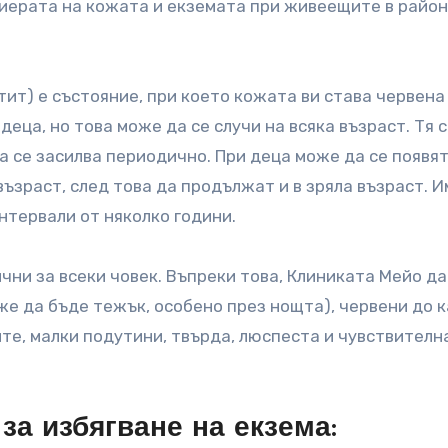
ерата на кожата и екземата при живеещите в район
ит) е състояние, при което кожата ви става червена
еца, но това може да се случи на всяка възраст. Тя 
 се засилва периодично. При деца може да се появя
зраст, след това да продължат и в зряла възраст. И
интервали от няколко години.
чни за всеки човек. Въпреки това, Клиниката Мейо да
же да бъде тежък, особено през нощта), червени до 
ите, малки подутини, твърда, люспеста и чувствителн
за избягване на екзема: