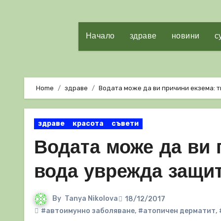
Начало
здраве
новини
с
Home
здраве
Водата може да ви причини екзема: 
здраве
красота
съвети
Водата може да ви 
вода уврежда защит
By
Tanya Nikolova
18/12/2017
#автоимунно заболяване
,
#атопичен дерматит
,