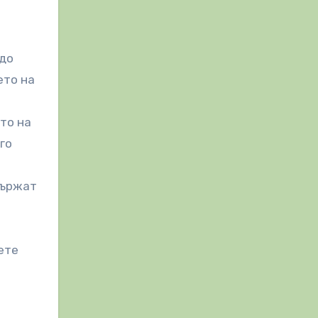
 до
ето на
то на
го
държат
ете