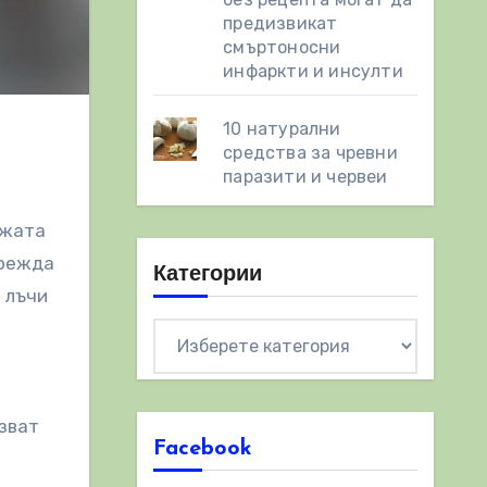
предизвикат
смъртоносни
инфаркти и инсулти
10 натурални
средства за чревни
паразити и червеи
ожата
врежда
Категории
 лъчи
Категории
рзват
Facebook