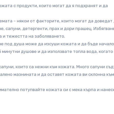
жата с продукти, които могат да я подхранят и да
емата – някои от факторите, които могат да доведат
не, сапуни, детергенти, прах и дори прашец. Избягван
а и тежестта на заболяването.
не под душа може да изсуши кожата и да бъде начало
 минутни душове и да използвате топла вода, когато 
сапуни, които са нежни към кожата. Много сапуни съ
калено мазнината и да оставят кожата ви склонна към
имателно потупвайте кожата си с мека кърпа и нанес