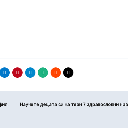
фил,
Научете децата си на тези 7 здравословни на