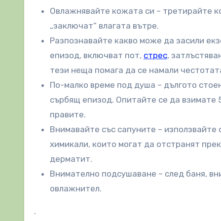
Овлажнявайте кожата си – третирайте ко
„заключат“ влагата вътре.
Разпознавайте какво може да засили екз
епизод, включват пот,
стрес
, затлъстява
тези неща помага да се намали честотат
По-малко време под душа – дългото стое
сърбящ епизод. Опитайте се да взимате 5
правите.
Внимавайте със сапуните – използвайте 
химикали, които могат да отстранят пре
дерматит.
Внимателно подсушаване – след баня, вн
овлажнител.
.