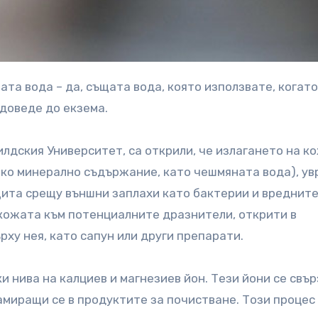
 доведе до екзема.
лдския Университет, са открили, че излагането на к
соко минерално съдържание, като чешмяната вода), у
ита срещу външни заплахи като бактерии и вредните
 кожата към потенциалните дразнители, открити в
ху нея, като сапун или други препарати.
и нива на калциев и магнезиев йон. Тези йони се свъ
амиращи се в продуктите за почистване. Този процес