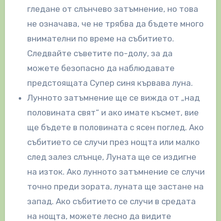
гледане от слънчево затъмнение, но това
не означава, че не трябва да бъдете много
внимателни по време на събитието.
Следвайте съветите по-долу, за да
можете безопасно да наблюдавате
предстоящата Супер синя кървава луна.
Лунното затъмнение ще се вижда от „над
половината свят“ и ако имате късмет, вие
ще бъдете в половината с ясен поглед. Ако
събитието се случи през нощта или малко
след залез слънце, Луната ще се издигне
на изток. Ако лунното затъмнение се случи
точно преди зората, луната ще застане на
запад. Ако събитието се случи в средата
на нощта, можете лесно да видите