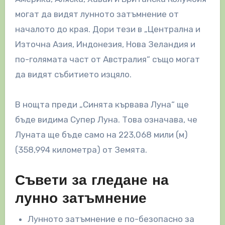
могат да видят лунното затъмнение от
началото до края. Дори тези в „Централна и
Източна Азия, Индонезия, Нова Зеландия и
по-голямата част от Австралия“ също могат
да видят събитието изцяло.
В нощта преди „Синята кървава Луна“ ще
бъде видима Супер Луна. Това означава, че
Луната ще бъде само на 223,068 мили (м)
(358,994 километра) от Земята.
Съвети за гледане на
лунно затъмнение
Лунното затъмнение е по-безопасно за