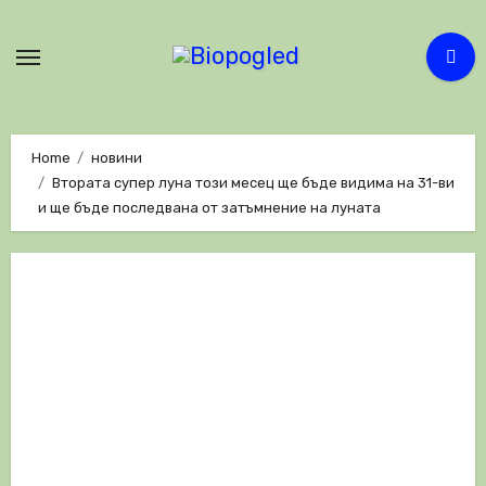
Skip
to
content
Home
новини
Втората супер луна този месец ще бъде видима на 31-ви
и ще бъде последвана от затъмнение на луната