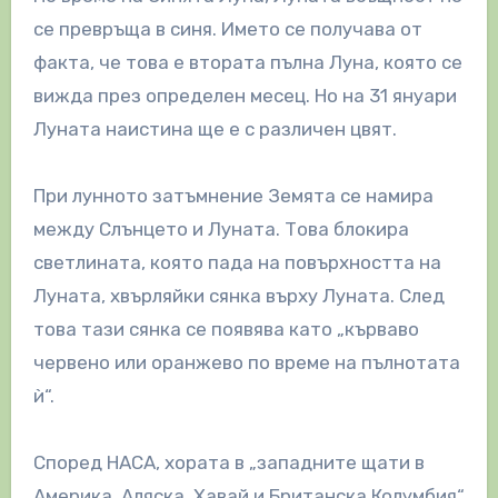
се превръща в синя. Името се получава от
факта, че това е втората пълна Луна, която се
вижда през определен месец. Но на 31 януари
Луната наистина ще е с различен цвят.
При лунното затъмнение Земята се намира
между Слънцето и Луната. Това блокира
светлината, която пада на повърхността на
Луната, хвърляйки сянка върху Луната. След
това тази сянка се появява като „кърваво
червено или оранжево по време на пълнотата
ѝ“.
Според НАСА, хората в „западните щати в
Америка, Аляска, Хавай и Британска Колумбия“