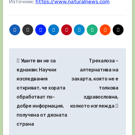
Източник:
https://www.naturalnews.com
Навигация
Ушите ви не са
Трехалоза –
еднакви: Научни
алтернатива на
изследвания
захарта, която не е
откриват, че хората
толкова
обработват по-
здравословна,
добре информация,
колкото изглежда
получена от дясната
страна