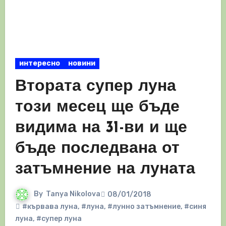
интересно
новини
Втората супер луна
този месец ще бъде
видима на 31-ви и ще
бъде последвана от
затъмнение на луната
By
Tanya Nikolova
08/01/2018
#кървава луна
,
#луна
,
#лунно затъмнение
,
#синя
луна
,
#супер луна