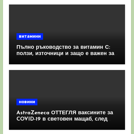
витамини
Пълно ръководство за витамин С:
ползи, източници и защо е важен за
имунната система
новини
AstraZeneca ОТТЕГЛЯ ваксините за
COVID-19 в световен мащаб, след
като призна, че те причиняват
КРЪВНИ съсиреци