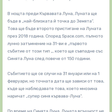
В нощта преди Кървавата Луна, Луната ще
бъде в „най-близката й точка до Земята“.
Това ще бъде второто пристигане на Луната
през 2018 година. Според Space.com, пълното
лунно затъмнение на 31-ви е „първото
събитие от този тип „, което ще съвпадне със
Синята Луна след повече от 150 години.
Събитието ще се случи на 31 януари или на 1
февруари, но точната дата ще зависи от това,
къде ще наблюдавате това, което мнозина
наричат „супер синя кървава-Луна“.
По време на Синята Луна, Луната всъщност не