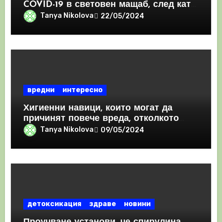
COVID-19 в световен мащаб, след като
призна, че те причиняват КРЪВНИ
Tanya Nikolova
22/05/2024
съсиреци
вредни
интересно
Хигиенни навици, които могат да
причинят повече вреда, отколкото
полза
Tanya Nikolova
09/05/2024
детоксикация
здраве
новини