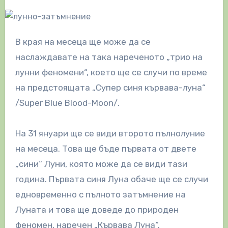
В края на месеца ще може да се
наслаждавате на така нареченото „трио на
лунни феномени“, което ще се случи по време
на предстоящата „Супер синя кървава-луна“
/Super Blue Blood-Moon/.
На 31 януари ще се види второто пълнолуние
на месеца. Това ще бъде първата от двете
„сини“ Луни, която може да се види тази
година. Първата синя Луна обаче ще се случи
едновременно с пълното затъмнение на
Луната и това ще доведе до природен
феномен, наречен „Кървава Луна“.