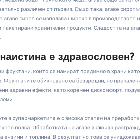
напълно различен от първия. Също така, агаве сиропът
е агаве сироп се използва широко в производството 
и пакетирани хранителни продукти. Сладостта на ага
.
 наистина е здравословен?
и фруктани, които се намират предимно в храни като
ок. Фруктаните обикновено са безвредни, но прекален
ени здравни ефекти, като коремен дискомфорт, подув
леми.
ете в супермаркетите е с висока степен на преработк
олкото полза. Обработката на агаве включва разграж
а ензими и топлина. В резултат но това се унищожав