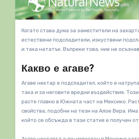
Когато става дума за заместители на захарта, изборът е безкраен. Човек може да попаднете на
естествени подсладители, изкуствени подсл
и така нататък. Въпреки това, ние не осъзна
Какво е агаве?
Агаве нектар е подсладител, който е натрупа
така и за неговите вредни въздействия. Този
расте главно в Южната част на Мексико. Рас
свойства, подобни на тези на Алое Вера. Има 
който се обсъжда в тази статия е получен о
Агаве нектарът е по-известен в Мексико като