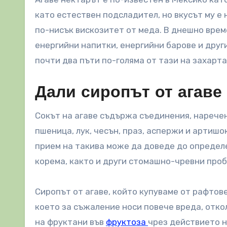
като естествен подсладител, но вкусът му е 
по-нисък вискозитет от меда. В днешно врем
енергийни напитки, енергийни барове и друг
почти два пъти по-голяма от тази на захарта
Дали сиропът от агаве
Сокът на агаве съдържа съединения, наречен
пшеница, лук, чесън, праз, аспержи и артиш
прием на такива може да доведе до определ
корема, както и други стомашно-чревни проб
Сиропът от агаве, който купуваме от рафтов
което за съжаление носи повече вреда, отк
на фруктани във
фруктоза
чрез действието н