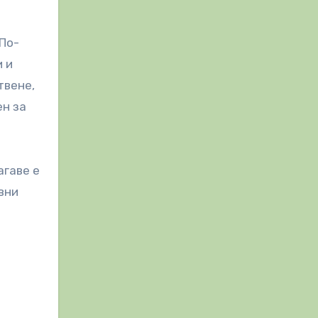
 По-
и и
твене,
ен за
агаве е
вни