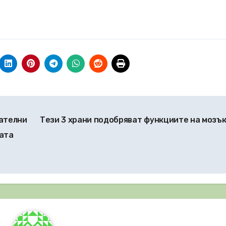
ателни
Тези 3 храни подобряват функциите на мозъ
ата