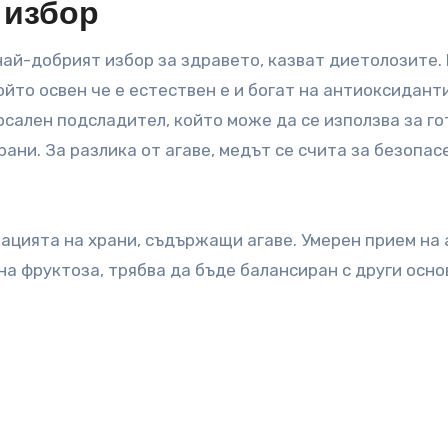
 избор
най-добрият избор за здравето, казват диетолозите.
който освен че е естествен е и богат на антиоксидант
сален подсладител, който може да се използва за го
рани. За разлика от агаве, медът се счита за безопас
ацията на храни, съдържащи агаве. Умерен прием на 
на фруктоза, трябва да бъде балансиран с други осно