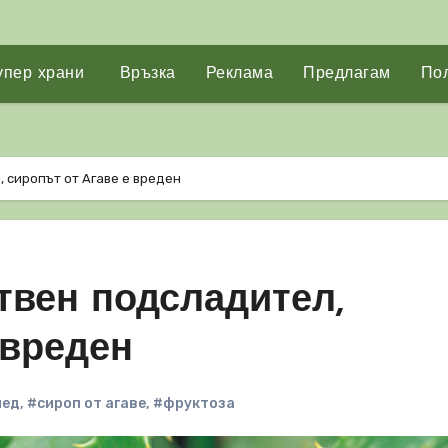
упер храни
Връзка
Реклама
Предлагам
Пол
, сиропът от Агаве е вреден
ствен подсладител,
 вреден
мед
,
#сироп от агаве
,
#фруктоза