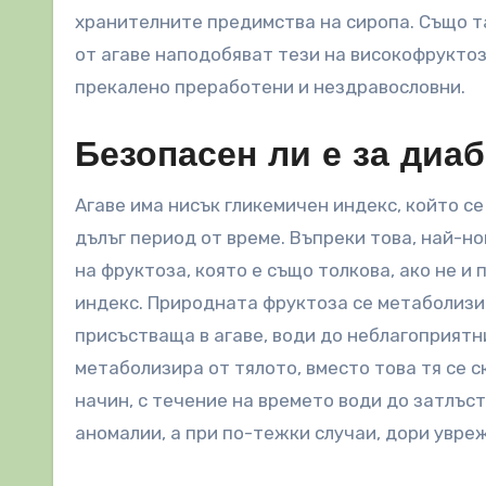
хранителните предимства на сиропа. Също т
от агаве наподобяват тези на високофруктоз
прекалено преработени и нездравословни.
Безопасен ли е за диаб
Агаве има нисък гликемичен индекс, който се
дълъг период от време. Въпреки това, най-н
на фруктоза, която е също толкова, ако не и
индекс. Природната фруктоза се метаболизир
присъстваща в агаве, води до неблагоприятн
метаболизира от тялото, вместо това тя се с
начин, с течение на времето води до затлъс
аномалии, а при по-тежки случаи, дори увре