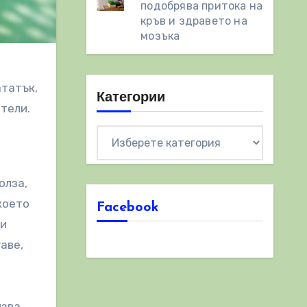
подобрява притока на
кръв и здравето на
мозъка
ататък,
Категории
ители.
Категории
олза,
което
Facebook
ни
аве,
лзва