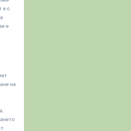
 е с
на
ве е
ият
ане на
а,
дането
ат