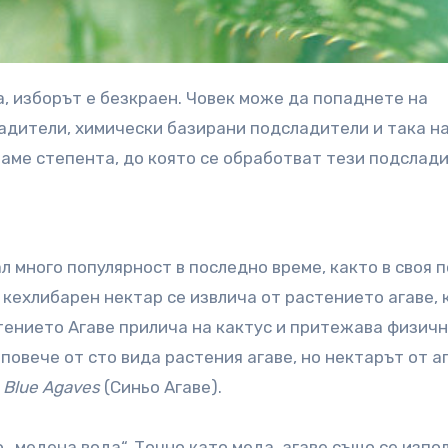
адители, химически базирани подсладители и така н
ваме степента, до която се обработват тези подслад
л много популярност в последно време, както в своя п
 кехлибарен нектар се извлича от растението агаве, 
тението Агаве прилича на кактус и притежава физич
повече от сто вида растения агаве, но нектарът от аг
т
Blue Agaves
(Синьо Агаве).
 „медена вода“. Точно като меда, агаве също се изпо