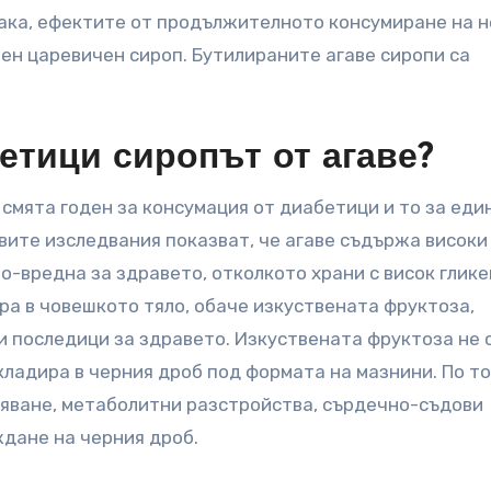
ака, ефектите от продължителното консумиране на 
ен царевичен сироп. Бутилираните агаве сиропи са
етици сиропът от агаве?
 смята годен за консумация от диабетици и то за еди
овите изследвания показват, че агаве съдържа високи
 по-вредна за здравето, отколкото храни с висок глик
а в човешкото тяло, обаче изкуствената фруктоза,
и последици за здравето. Изкуствената фруктоза не 
кладира в черния дроб под формата на мазнини. По т
тяване, метаболитни разстройства, сърдечно-съдови
ждане на черния дроб.