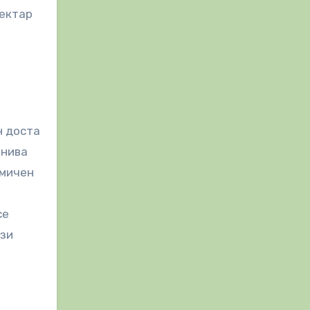
нектар
н доста
 нива
емичен
се
ози