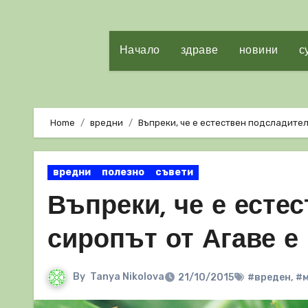
Начало
здраве
новини
с
Home
вредни
Въпреки, че е естествен подсладител
вредни
полезно
съвети
Въпреки, че е есте
сиропът от Агаве е
By
Tanya Nikolova
21/10/2015
#вреден
,
#