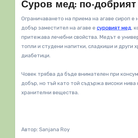
Суров мед: по-добрият
Ограничаването на приема на агаве сироп е 
добър заместител на агаве е
суровият мед
, 
притежава лечебни свойства. Медът е универ
топли и студени напитки, сладкиши и други х
диабетици.
Човек трябва да бъде внимателен при консум
добър, но тъй като той съдържа високи нива 
хранителни вещества.
Автор: Sanjana Roy