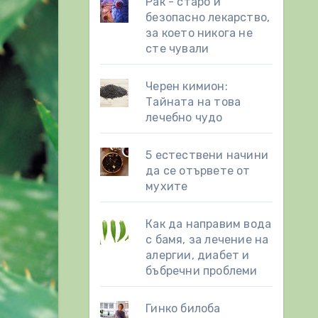
Рак - старо и
безопасно лекарство,
за което никога не
сте чували
Черен кимион:
Тайната на това
лечебно чудо
5 естествени начини
да се отървете от
мухите
Как да направим вода
с бамя, за лечение на
алергии, диабет и
бъбречни проблеми
Гинко билоба