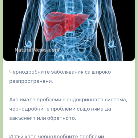
Чернодробните заболявания са широко
разпространени.
Ако имате проблеми с ендокринната система,
чернодробните проблеми също няма да
закъснеят или обратното.
И тъй като чернодробните проблеми