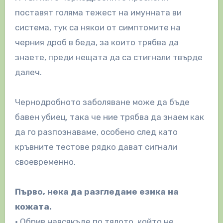
поставят голяма тежест на имунната ви
система, тук са някои от симптомите на
черния дроб в беда, за които трябва да
знаете, преди нещата да са стигнали твърде
далеч.
Чернодробното заболяване може да бъде
бавен убиец, така че ние трябва да знаем как
да го разпознаваме, особено след като
кръвните тестове рядко дават сигнали
своевременно.
Първо, нека да разгледаме езика на
кожата.
• Обрив навсякъде по тялото, който не