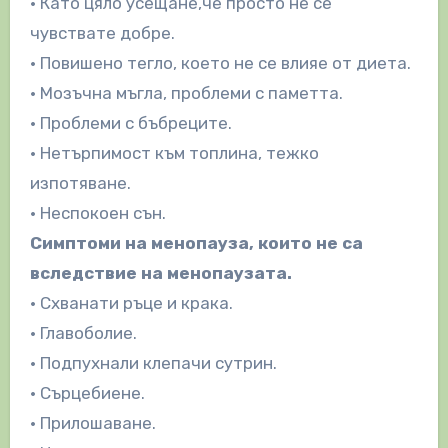
• Като цяло усещане,че просто не се
чувствате добре.
• Повишено тегло, което не се влияе от диета.
• Мозъчна мъгла, проблеми с паметта.
• Проблеми с бъбреците.
• Нетърпимост към топлина, тежко
изпотяване.
• Неспокоен сън.
Симптоми на менопауза, които не са
вследствие на менопаузата.
• Схванати ръце и крака.
• Главоболие.
• Подпухнали клепачи сутрин.
• Сърцебиене.
• Прилошаване.