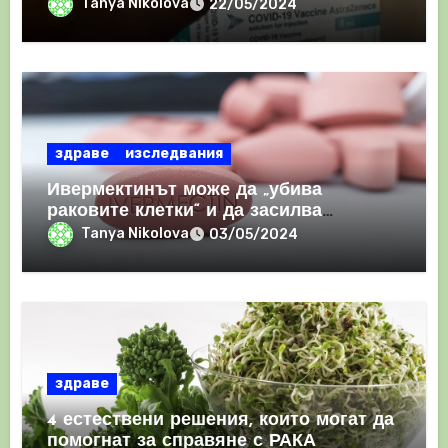
призна, че те причиняват КРЪВНИ
Tanya Nikolova
22/05/2024
съсиреци
здраве
изследвания
Ивермектинът може да „убива
раковите клетки“ и да засилва
имунния отговор
Tanya Nikolova
03/05/2024
здраве
4 естествени решения, които могат да
помогнат за справяне с РАКА