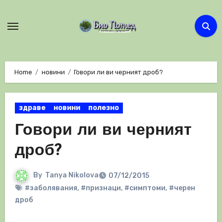
Skip
to
content
Home
новини
Говори ли ви черният дроб?
здраве
новини
полезно
Говори ли ви черният
дроб?
By
Tanya Nikolova
07/12/2015
#заболявания
,
#признаци
,
#симптоми
,
#черен
дроб