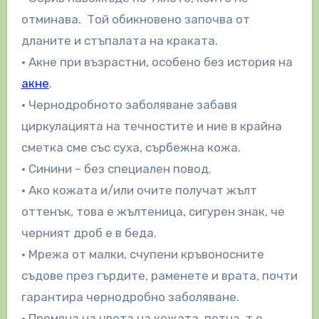
отминава. Той обикновено започва от
дланите и стъпалата на краката.
• Акне при възрастни, особено без история на
акне
.
• Чернодробното заболяване забавя
циркулацията на течностите и ние в крайна
сметка сме със суха, сърбежна кожа.
• Синини – без специален повод.
• Ако кожата и/или очите получат жълт
оттенък, това е жълтеница, сигурен знак, че
черният дроб е в беда.
• Мрежа от малки, счупени кръвоносните
съдове през гърдите, раменете и врата, почти
гарантира чернодробно заболяване.
• Промяна на цвета на кожата, петна, т.е.