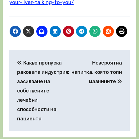
your-liver-talking-to-you/
Навигация
Какво пропуска
Невероятна
раковата индустрия:
напитка, която топи
засилване на
мазнините
собствените
лечебни
способности на
пациента