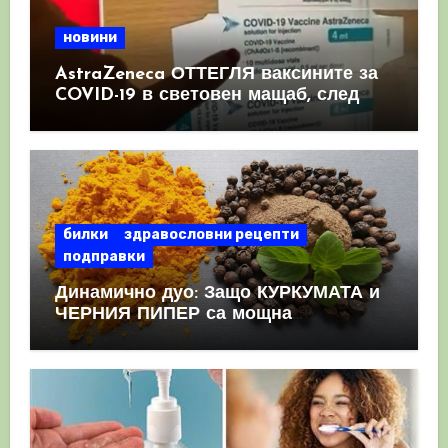
новини
AstraZeneca ОТТЕГЛЯ ваксините за
COVID-19 в световен мащаб, след
като призна, че те причиняват
КРЪВНИ съсиреци
билки
здравословни рецепти
подправки
Динамично дуо: Защо КУРКУМАТА и
ЧЕРНИЯ ПИПЕР са мощна
комбинация