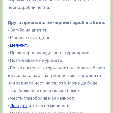
чернодробни петна.
Други признаци, че черният дроб е в беда.
• Загуба на апетит.
• Моменти на гадене.
•
Целулит.
• Прекомерна жажда, често уриниране.
• Потъмняване на урината.
• Болки в дясната, горна част на корема, близо
до долната част на гръдния кош, в предната
или задната част на тялото. Може да бъде
тъпа болка или пронизваща болка.
• Чести главоболия и замаяност.
•
Лош дъх
и телесна миризма.