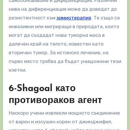
самообновяване и диференциация. Различни
нива на диференциация може да доведат до
резистентност към
химиотерапия
. Те също са
инвазивни или мигриращи в природата, които
могат да създадат нова туморна маса в
далечен край на тялото, известен като
вторичен тумор. За истинско лечение, на
първо място трябва да бъдат унищожени тези
клетки.
6-Shagoal като
противораков агент
Наскоро учени извлекли мощното съединение
от варен и изсушен корен от джинджифил,