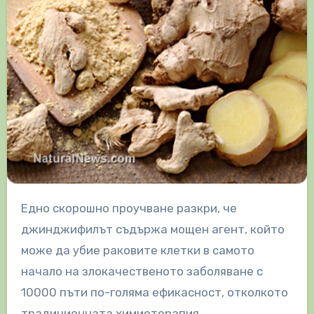
Едно скорошно проучване разкри, че
джинджифилът съдържа мощен агент, който
може да убие раковите клетки в самото
начало на злокачественото заболяване с
10000 пъти по-голяма ефикасност, отколкото
традиционната химиотерапия.