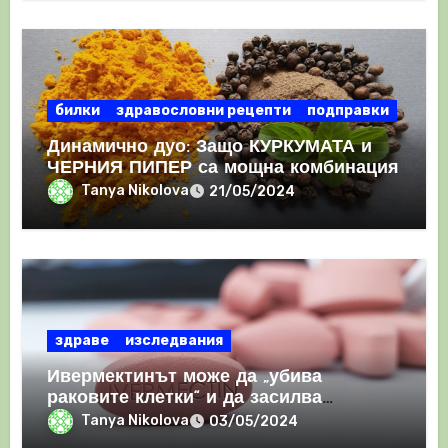
билки
здравословни рецепти
подправки
Динамично дуо: Защо КУРКУМАТА и
ЧЕРНИЯ ПИПЕР са мощна комбинация
Tanya Nikolova
21/05/2024
здраве
изследвания
Ивермектинът може да „убива
раковите клетки“ и да засилва
имунния отговор
Tanya Nikolova
03/05/2024