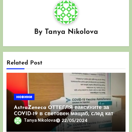
By
Tanya Nikolova
Related Post
новини
AstraZeneca ОТТЕГЛЯ ваксините за
COVID-19 в световен мащаб, след като
призна, че те причиняват КРЪВНИ
Tanya Nikolova
22/05/2024
съсиреци