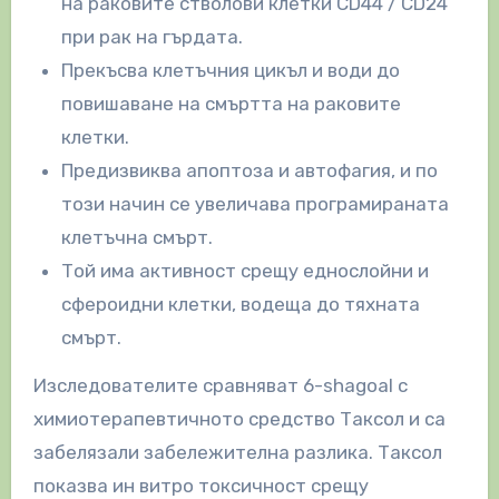
на раковите стволови клетки CD44 / CD24
при рак на гърдата.
Прекъсва клетъчния цикъл и води до
повишаване на смъртта на раковите
клетки.
Предизвиква апоптоза и автофагия, и по
този начин се увеличава програмираната
клетъчна смърт.
Той има активност срещу еднослойни и
сфероидни клетки, водеща до тяхната
смърт.
Изследователите сравняват 6-shagoal с
химиотерапевтичното средство Таксол и са
забелязали забележителна разлика. Таксол
показва ин витро токсичност срещу