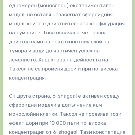
едномерен (монослоен) експериментален
модел, но оставя незасегнат сфероидния
модел, който е действителната конфигурация
на туморите. Това означава, че Таксол
действа само на повърхностния слой на
тумора и води до частичен успех на
лечението. Характера на дейността на
Таксол не се променя дори и при по-висока
концентрация.
От друга страна, 6-shagoal е активен срещу
сфероидни модели в допълнение към
монослойни клетки. Таксол не проявява този
ефект дори при 10 000 пъти по-висока
концентрация от 6-shogaol. Тази констатация