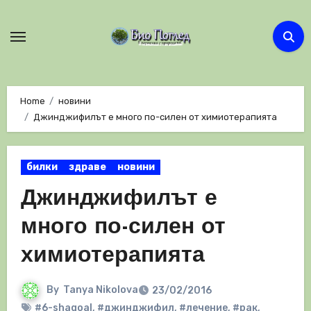
Skip
to
content
Home
новини
Джинджифилът е много по-силен от химиотерапията
билки
здраве
новини
Джинджифилът е
много по-силен от
химиотерапията
By
Tanya Nikolova
23/02/2016
#6-shagoal
,
#джинджифил
,
#лечение
,
#рак
,