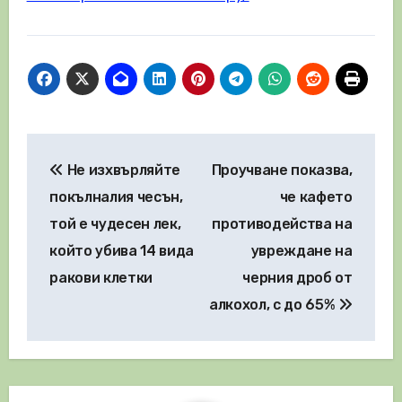
Навигация
Не изхвърляйте
Проучване показва,
покълналия чесън,
че кафето
той е чудесен лек,
противодейства на
който убива 14 вида
увреждане на
ракови клетки
черния дроб от
алкохол, с до 65%