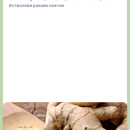
#стволови ракови клетки