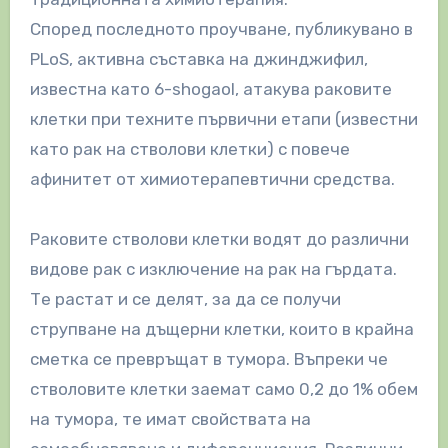
Според последното проучване, публикувано в
PLoS, активна съставка на джинджифил,
известна като 6-shogaol, атакува раковите
клетки при техните първични етапи (известни
като рак на стволови клетки) с повече
афинитет от химиотерапевтични средства.
Раковите стволови клетки водят до различни
видове рак с изключение на рак на гърдата.
Те растат и се делят, за да се получи
струпване на дъщерни клетки, които в крайна
сметка се превръщат в тумора. Въпреки че
стволовите клетки заемат само 0,2 до 1% обем
на тумора, те имат свойствата на