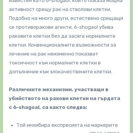
известен като 6-shogaol, който показа мощна
активност срещу рак на стволови клетки.
Подобно на много други, естествено срещащи
се противоракови агенти, 6-shogaol убива
раковите клетки без да засяга нормалните
клетки. Конвенционалните възможности за
лечение на рак неизменно показват
токсичност към нормалните клетки в
допълнение към злокачествените клетки.
Различните механизми, участващи в
убийството на ракови клетки на гърдата
с 6-shagoal, са както следва:
Той инхибира експресията на маркерите