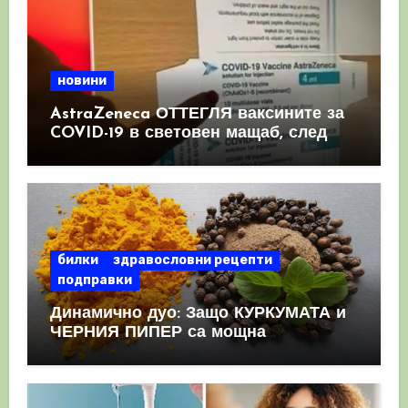
новини
AstraZeneca ОТТЕГЛЯ ваксините за
COVID-19 в световен мащаб, след
като призна, че те причиняват
КРЪВНИ съсиреци
билки
здравословни рецепти
подправки
Динамично дуо: Защо КУРКУМАТА и
ЧЕРНИЯ ПИПЕР са мощна
комбинация