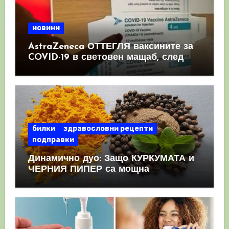
новини
AstraZeneca ОТТЕГЛЯ ваксините за
COVID-19 в световен мащаб, след
като призна, че те причиняват
КРЪВНИ съсиреци
билки
здравословни рецепти
подправки
Динамично дуо: Защо КУРКУМАТА и
ЧЕРНИЯ ПИПЕР са мощна
комбинация