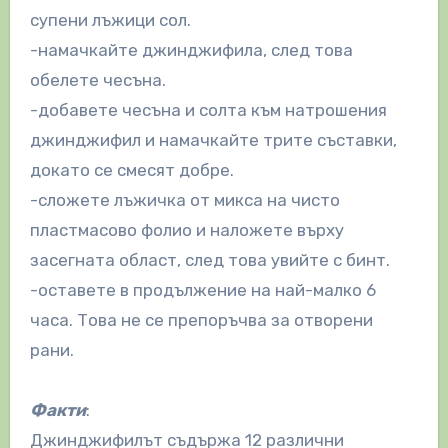
супени лъжици сол.
-намачкайте джинджифила, след това
обелете чесъна.
-добавете чесъна и солта към натрошения
джинджифил и намачкайте трите съставки,
докато се смесят добре.
-сложете лъжичка от микса на чисто
пластмасово фолио и наложете върху
засегната област, след това увийте с бинт.
-оставете в продължение на най-малко 6
часа. Това не се препоръчва за отворени
рани.
Факти
:
Джинджифилът съдържа 12 различни