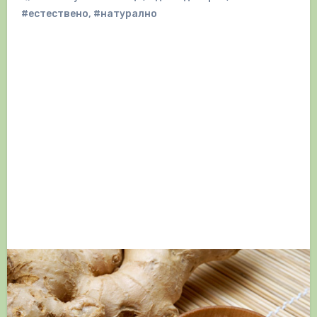
#естествено
,
#натурално