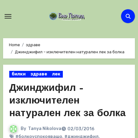
Skip
to
content
Home
здраве
Джинджифил – изключителен натурален лек за болка
билки
здраве
лек
Джинджифил –
изключителен
натурален лек за болка
By
Tanya Nikolova
02/03/2016
#болкоуспокояващо
,
#джинджифил
,