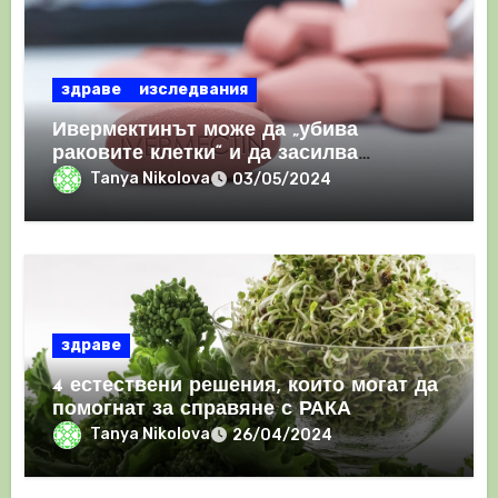
здраве
изследвания
Ивермектинът може да „убива
раковите клетки“ и да засилва
имунния отговор
Tanya Nikolova
03/05/2024
здраве
4 естествени решения, които могат да
помогнат за справяне с РАКА
Tanya Nikolova
26/04/2024