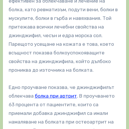
ефективен за облекчаване и лечение на
болка, като ревматизъм, подути вени, болки в
мускулите, болки в гърба и навяхвания. Той
притежава всички лечебни свойства на
джинджифил, чесън и едра морска сол.
Парещото усещане на кожата е това, което
всъщност показва болкоуспокояващите
свойства на джинджифила, който дълбоко
прониква до източника на болката.
Едно проучване показва, че джинджифилът
облекчава
болка при артрит
. В проучването
63 процента от пациентите, които са
приемали добавка джинджифил са имали
намаляване на болката при остеоартрит на