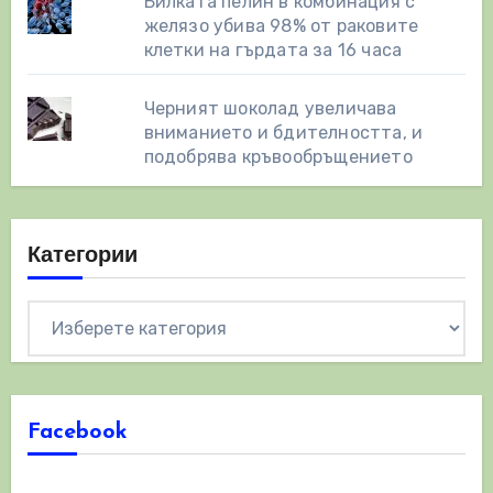
Билката пелин в комбинация с
желязо убива 98% от раковите
клетки на гърдата за 16 часа
Черният шоколад увеличава
вниманието и бдителността, и
подобрява кръвообръщението
Категории
Категории
Facebook