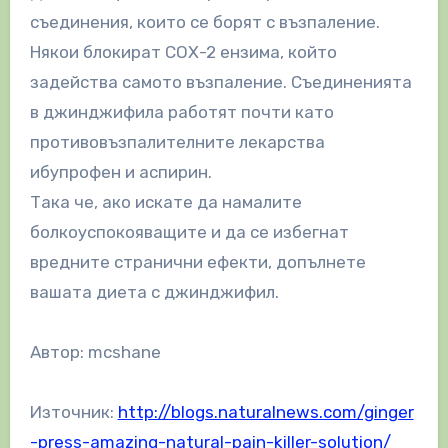
съединения, които се борят с възпаление.
Някои блокират СОХ-2 ензима, който
задейства самото възпаление. Съединенията
в джинджифила работят почти като
противовъзпалителните лекарства
ибупрофен и аспирин.
Така че, ако искате да намалите
болкоуспокояващите и да се избегнат
вредните странични ефекти, допълнете
вашата диета с джинджифил.
Автор: mcshane
Източник:
http://blogs.naturalnews.com/ginger
-press-amazing-natural-pain-killer-solution/