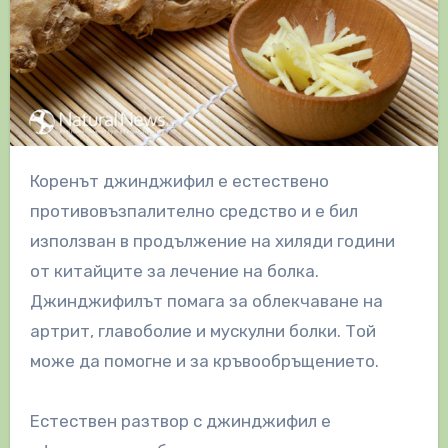
Коренът джинджифил е естествено
противовъзпалително средство и е бил
използван в продължение на хиляди години
от китайците за лечение на болка.
Джинджифилът помага за облекчаване на
артрит, главоболие и мускулни болки. Той
може да помогне и за кръвообръщението.
Естествен разтвор с джинджифил е