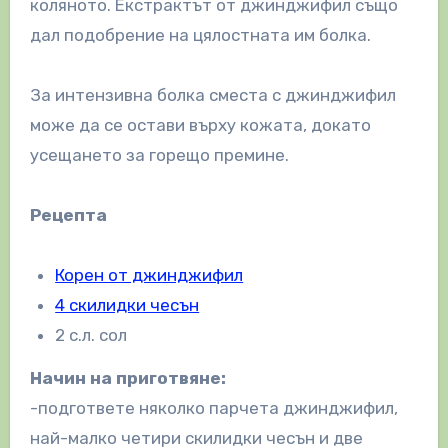
коляното. Екстрактът от джинджифил също
дал подобрение на цялостната им болка.
За интензивна болка сместа с джинджифил
може да се остави върху кожата, докато
усещането за горещо премине.
Рецепта
Корен от джинджифил
4 скилидки чесън
2 с.л. сол
Начин на приготвяне:
-подгответе няколко парчета джинджифил,
най-малко четири скилидки чесън и две