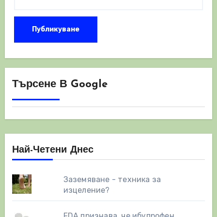
Търсене В Google
Най-Четени Днес
Заземяване - техника за
изцеление?
FDA признава, че ибупрофен,