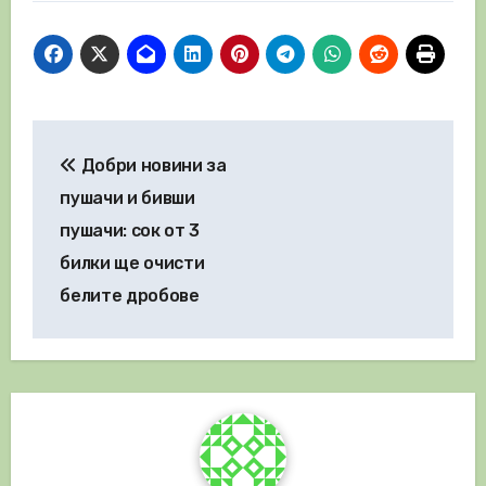
Навигация
Добри новини за
пушачи и бивши
пушачи: сок от 3
билки ще очисти
белите дробове