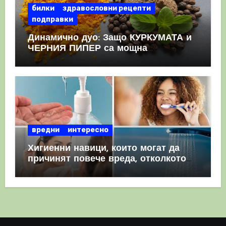
билки
здравословни рецепти
подправки
Динамично дуо: Защо КУРКУМАТА и
ЧЕРНИЯ ПИПЕР са мощна
комбинация
вредни
интересно
Хигиенни навици, които могат да
причинят повече вреда, отколкото
полза