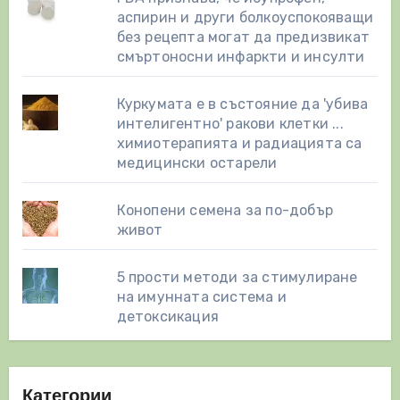
аспирин и други болкоуспокояващи
без рецепта могат да предизвикат
смъртоносни инфаркти и инсулти
Куркумата е в състояние да 'убива
интелигентно' ракови клетки ...
химиотерапията и радиацията са
медицински остарели
Конопени семена за по-добър
живот
5 прости методи за стимулиране
на имунната система и
детоксикация
Категории