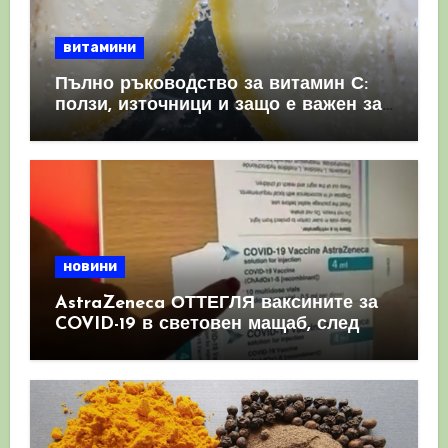
витамини
Пълно ръководство за витамин С:
ползи, източници и защо е важен за
имунната система
новини
AstraZeneca ОТТЕГЛЯ ваксините за
COVID-19 в световен мащаб, след
като призна, че те причиняват
КРЪВНИ съсиреци