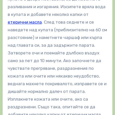
разливания и изгаряния. Изсипете вряла вода
в купата и добавете няколко капки от
етерични масла
. След това седнете и се
наведете над купата (приблизително на 60 см
разстояние) и наметнете чаршаф или кърпа
над главата си, за да задържите парата.
Затворете очи и поемайте дълбоко въздух
само за пет до 10 минути. Ако започнете да
чувствате прегряване, раздразнения по
кожата или очите или някакво неудобство,
веднага махнете покривалото, изправете се и
дишайте нормално далеч от парата.
Изплакнете кожата или очите, ако са
раздразнени. Също така, опитайте се да
добавите няколко капки от етерични масла