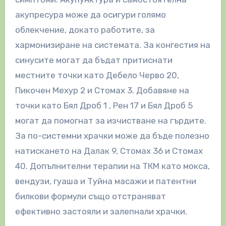
акупресура може да осигури голямо
облекчение, докато работите, за
хармонизиране на системата. За конгестия на
синусите могат да бъдат притиснати
местните точки като Дебело Черво 20,
Пикочен Мехур 2 и Стомах 3. Добавяне на
точки като Бял Дроб 1 , Рен 17 и Бял Дроб 5
могат да помогнат за изчистване на гърдите.
За по-системни храчки може да бъде полезно
натискането на Далак 9, Стомах 36 и Стомах
40. Допълнителни терапии на ТКМ като мокса,
вендузи, гуаша и Туйна масажи и патентни
билкови формули също отстраняват
ефективно застояли и залепнали храчки.