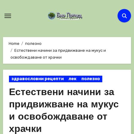
Skip
to
content
Home
полезно
Естествени начини за придвижване на мукус и
освобождаване от храчки
здравословни рецепти
лек
полезно
Естествени начини за
придвижване на мукус
и освобождаване от
храчки