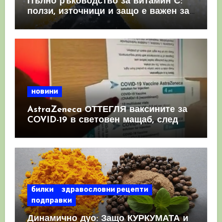
Пълно ръководство за витамин С:
ползи, източници и защо е важен за
имунната система
новини
AstraZeneca ОТТЕГЛЯ ваксините за
COVID-19 в световен мащаб, след
като призна, че те причиняват
КРЪВНИ съсиреци
билки
здравословни рецепти
подправки
Динамично дуо: Защо КУРКУМАТА и