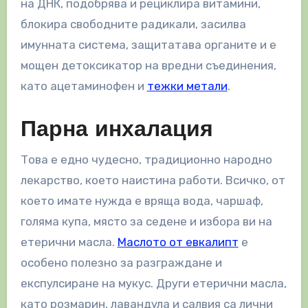
на ДНК, подобрява и рециклира витамини,
блокира свободните радикали, засилва
имунната система, защитатава органите и е
мощен детоксикатор на вредни съединения,
като ацетаминофен и
тежки метали
.
Парна инхалация
Това е едно чудесно, традиционно народно
лекарство, което наистина работи. Всичко, от
което имате нужда е вряща вода, чаршаф,
голяма купа, място за седене и избора ви на
етерични масла.
Маслото от евкалипт
е
особено полезно за разграждане и
експулсиране на мукус. Други етерични масла,
като розмарин, лавандула и салвия са лични