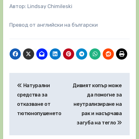
Автор: Lindsay Chimileski
Превод от английски на български
Навигация
Натурални
Дивият копър може
средства за
да помогне за
отказване от
неутрализиране на
тютюнопушенето
рак и насърчава
загуба на тегло