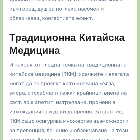
към горещ душ за по-леко насочен и
облекчаващ конгестията ефект.
Традиционна Китайска
Медицина
И накрая, от гледна точка на традиционната
китайска медицина (ТКМ), храчките и влагата
могат да се проявят като мозъчна мъгла,
умора, отслабнали тежки крайници, виене на
свят, лош апетит, изтръпване, промени в
изхожданията и дори депресия. За щастие,
ТКМ също осигурява множество възможности
за превенция, лечение и облекчаване на тези
симптоми. Акупунктура и самостоятелна