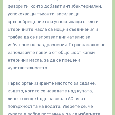
фаворити, които добавят антибактериални,
успокояващи тъканта, засилващи
кръвообръщението и успокояващи ефекти.
Етеричните масла са мощни съединения и
трябва да се използват внимателно за
избягване на раздразнения. Първоначално не
използвайте повече от общо шест капки
етерични масла, за да се прецени
чувствителността.
Първо организирайте мястото за сядане,
където, когато се наведете над купата,
лицето ви ще бъде на около 60 см от
повърхността на водата. Уверете се, че
купата е добре поставена, за да избегнете