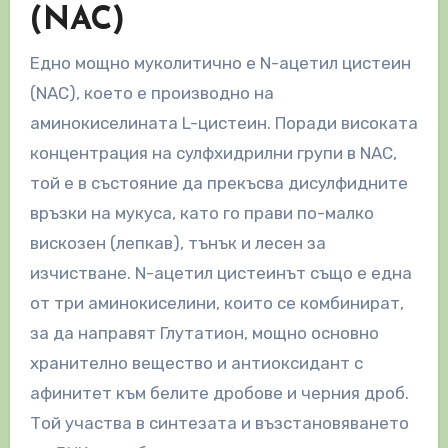
(NAC)
Едно мощно муколитично е N-ацетил цистеин
(NAC), което е производно на
аминокиселината L-цистеин. Поради високата
концентрация на сулфхидрилни групи в NAC,
той е в състояние да прекъсва дисулфидните
връзки на мукуса, като го прави по-малко
вискозен (лепкав), тънък и лесен за
изчистване. N-ацетил цистеинът също е една
от три аминокиселини, които се комбинират,
за да направят Глутатион, мощно основно
хранително вещество и антиоксидант с
афинитет към белите дробове и черния дроб.
Той участва в синтезата и възстановяването