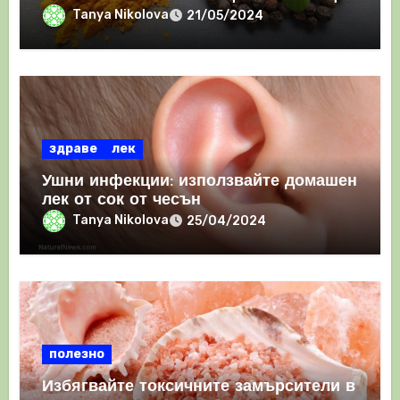
Tanya Nikolova
21/05/2024
здраве
лек
Ушни инфекции: използвайте домашен
лек от сок от чесън
Tanya Nikolova
25/04/2024
полезно
Избягвайте токсичните замърсители в