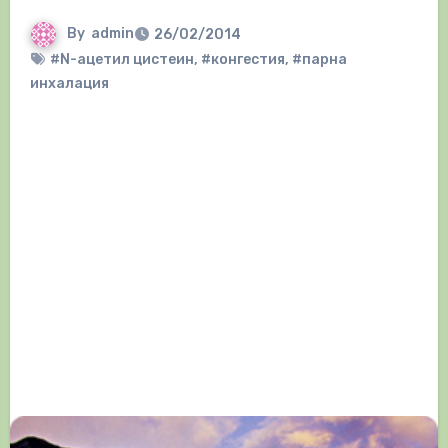
By
admin
26/02/2014
#N-ацетил цистеин
,
#конгестия
,
#парна
инхалация