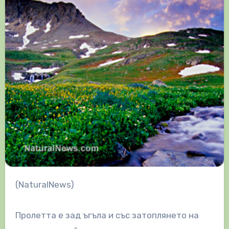
(NaturalNews)
Пролетта е зад ъгъла и със затоплянето на