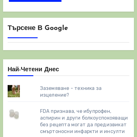
Търсене В Google
Най-Четени Днес
Заземяване - техника за
изцеление?
FDA признава, че ибупрофен,
аспирин и други болкоуспокояващи
без рецепта могат да предизвикат
смъртоносни инфаркти и инсулти