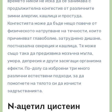
времето никой не иска да се занимава с
продължителна конгестия от различните
зимни алергии, кашлица и простуда.
Конгестията може да бъде нещо повече от
физическото натрупване на течности, които
причиняват главоболие, затруднено дишане,
постназална секреция и кашлица. Тя може
също така да предизвика мозъчна мъгла,
умора, депресия и други засягащи организма
ефекти. По-долу са изброени три много
различни естествени подходи, за да
помогнете на тялото си да изчисти
задръстванията.
N-ацетил цистеин