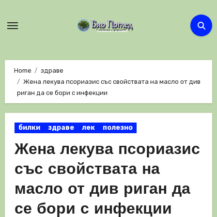
Skip
to
content
Home
здраве
Жена лекува псориазис със свойствата на масло от див
риган да се бори с инфекции
билки
здраве
лек
полезно
Жена лекува псориазис
със свойствата на
масло от див риган да
се бори с инфекции