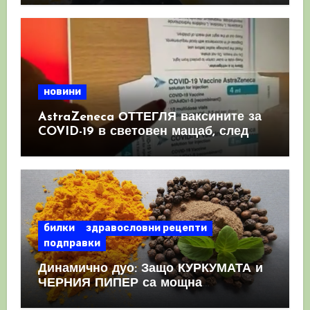
новини
AstraZeneca ОТТЕГЛЯ ваксините за
COVID-19 в световен мащаб, след
като призна, че те причиняват
КРЪВНИ съсиреци
билки
здравословни рецепти
подправки
Динамично дуо: Защо КУРКУМАТА и
ЧЕРНИЯ ПИПЕР са мощна
комбинация