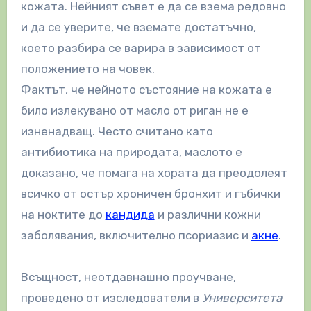
кожата. Нейният съвет е да се взема редовно
и да се уверите, че вземате достатъчно,
което разбира се варира в зависимост от
положението на човек.
Фактът, че нейното състояние на кожата е
било излекувано от масло от риган не е
изненадващ. Често считано като
антибиотика на природата, маслото е
доказано, че помага на хората да преодолеят
всичко от остър хроничен бронхит и гъбички
на ноктите до
кандида
и различни кожни
заболявания, включително псориазис и
акне
.
Всъщност, неотдавнашно проучване,
проведено от изследователи в
Университета