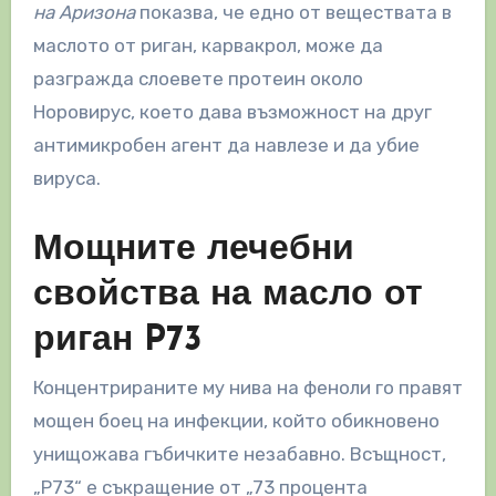
на Аризона
показва, че едно от веществата в
маслото от риган, карвакрол, може да
разгражда слоевете протеин около
Норовирус, което дава възможност на друг
антимикробен агент да навлезе и да убие
вируса.
Мощните лечебни
свойства на масло от
риган P73
Концентрираните му нива на феноли го правят
мощен боец на инфекции, който обикновено
унищожава гъбичките незабавно. Всъщност,
„P73“ е съкращение от „73 процента