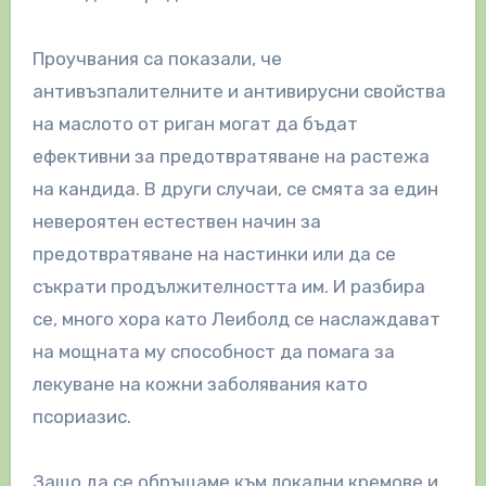
Проучвания са показали, че
антивъзпалителните и антивирусни свойства
на маслото от риган могат да бъдат
ефективни за предотвратяване на растежа
на кандида. В други случаи, се смята за един
невероятен естествен начин за
предотвратяване на настинки или да се
съкрати продължителността им. И разбира
се, много хора като Леиболд се наслаждават
на мощната му способност да помага за
лекуване на кожни заболявания като
псориазис.
Защо да се обръщаме към локални кремове и