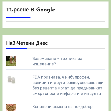
Търсене В Google
Най-Четени Днес
Заземяване - техника за
изцеление?
FDA признава, че ибупрофен,
аспирин и други болкоуспокояващи
без рецепта могат да предизвикат
смъртоносни инфаркти и инсулти
Конопени семена за по-добър