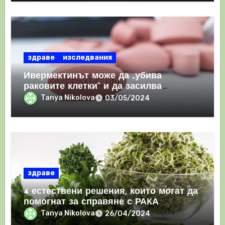
здраве
изследвания
Ивермектинът може да „убива
раковите клетки“ и да засилва
имунния отговор
Tanya Nikolova
03/05/2024
здраве
4 естествени решения, които могат да
помогнат за справяне с РАКА
Tanya Nikolova
26/04/2024