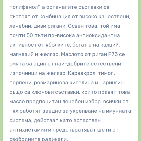
полифенол“, а останалите съставки се
състоят от комбинация от високо качествени,
лечебни, диви ригани. Освен това, той има
почти 50 пъти по-висока антиоксидантна
активност от ябълките, богат е на калций,
магнезий и желязо. Маслото от риган P73 се
смята за един от най-добрите естествени
източници на желязо. Карвакрол, тимол,
терпени, розмаринова киселина и нарингин
също са ключови съставки, които правят това
масло предпочитан лечебен избор; всички от
тях работят заедно за укрепване на имунната
система, действат като естествен
антихистамин и предотвратяват щети от
свободните радикали.