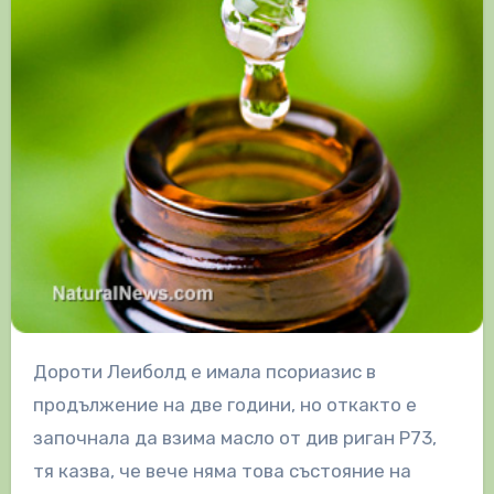
Дороти Леиболд е имала псориазис в
продължение на две години, но откакто е
започнала да взима масло от див риган P73,
тя казва, че вече няма това състояние на