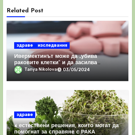
Related Post
здраве
изследвания
Ивермектинът може да „убива
раковите клетки“ и да засилва
имунния отговор
Tanya Nikolova
03/05/2024
здраве
4 естествени решения, които могат да
помогнат за справяне с РАКА