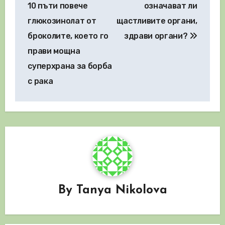
10 пъти повече
означават ли
глюкозинолат от
щастливите органи,
броколите, което го
здрави органи?
прави мощна
суперхрана за борба
с рака
By
Tanya Nikolova