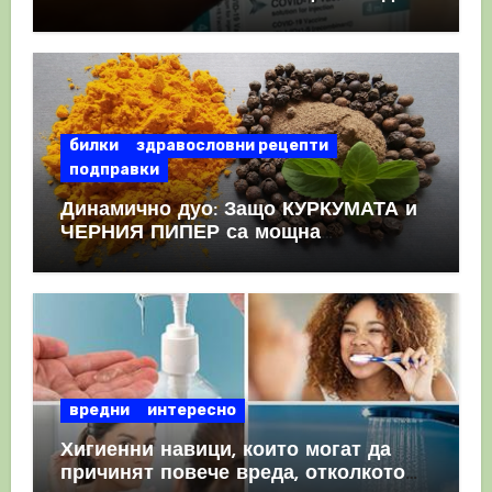
като призна, че те причиняват
КРЪВНИ съсиреци
билки
здравословни рецепти
подправки
Динамично дуо: Защо КУРКУМАТА и
ЧЕРНИЯ ПИПЕР са мощна
комбинация
вредни
интересно
Хигиенни навици, които могат да
причинят повече вреда, отколкото