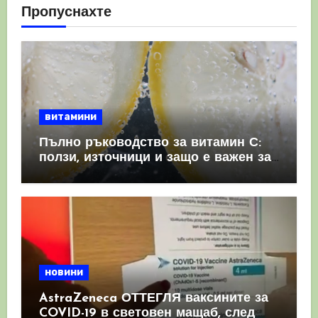
Пропуснахте
витамини
Пълно ръководство за витамин С:
ползи, източници и защо е важен за
имунната система
новини
AstraZeneca ОТТЕГЛЯ ваксините за
COVID-19 в световен мащаб, след