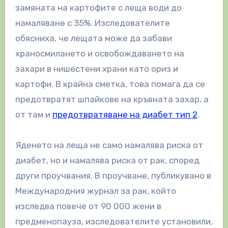
замяната на картофите с леща води до
намаляване с 35%. Изследователите
обясниха, че лещата може да забави
храносмилането и освобождаването на
захари в нишестени храни като ориз и
картофи. В крайна сметка, това помага да се
предотвратят шпайкове на кръвната захар, а
от там и
предотвратяване на диабет тип 2
.
Яденето на леща не само намалява риска от
диабет, но и намалява риска от рак, според
други проучвания. В проучване, публикувано в
Международния журнал за рак, който
изследва повече от 90 000 жени в
предменопауза, изследователите установили,