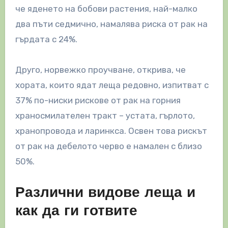
че яденето на бобови растения, най-малко
два пъти седмично, намалява риска от рак на
гърдата с 24%.
Друго, норвежко проучване, открива, че
хората, които ядат леща редовно, изпитват с
37% по-ниски рискове от рак на горния
храносмилателен тракт – устата, гърлото,
хранопровода и ларинкса. Освен това рискът
от рак на дебелото черво е намален с близо
50%.
Различни видове леща и
как да ги готвите