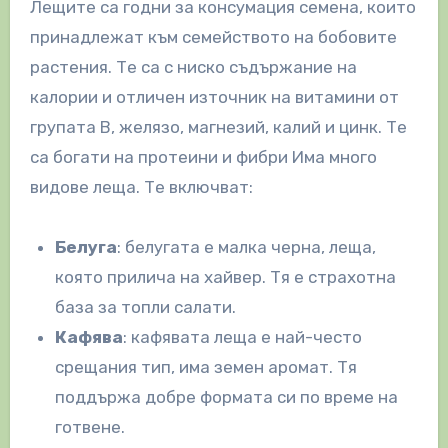
Лещите са годни за консумация семена, които
принадлежат към семейството на бобовите
растения. Те са с ниско съдържание на
калории и отличен източник на витамини от
групата В, желязо, магнезий, калий и цинк. Те
са богати на протеини и фибри Има много
видове леща. Те включват:
Белуга
: белугата е малка черна, леща,
която прилича на хайвер. Тя е страхотна
база за топли салати.
Кафява
: кафявата леща е най-често
срещания тип, има земен аромат. Тя
поддържа добре формата си по време на
готвене.