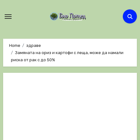
Skip
to
content
Home
здраве
Замяната на ориз и картофи с леща, може да намали
риска от рак с до 50%