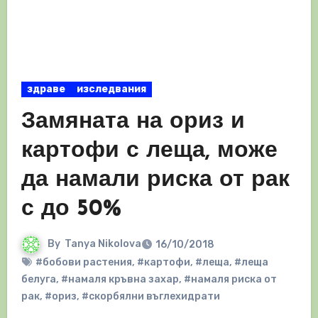
здраве
изследвания
Замяната на ориз и
картофи с леща, може
да намали риска от рак
с до 50%
By
Tanya Nikolova
16/10/2018
#бобови растения
,
#картофи
,
#леща
,
#леща
белуга
,
#намаля кръвна захар
,
#намаля риска от
рак
,
#ориз
,
#скорбялни въглехидрати