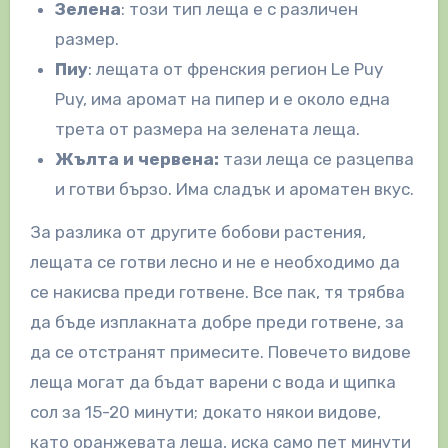
Зелена
: този тип леща е с различен
размер.
Пиу
: лещата от френския регион Le Puy
Puy, има аромат на пипер и е около една
трета от размера на зелената леща.
Жълта и червена:
тази леща се разцепва
и готви бързо. Има сладък и ароматен вкус.
За разлика от другите бобови растения,
лещата се готви лесно и не е необходимо да
се накисва преди готвене. Все пак, тя трябва
да бъде изплакната добре преди готвене, за
да се отстранят примесите. Повечето видове
леща могат да бъдат варени с вода и щипка
сол за 15-20 минути; докато някои видове,
като оранжевата леща, иска само пет минути