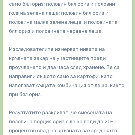
само бял ориз; половин бял ориз и половин
голяма зелена леща; половин бял ориз и
половина малка зелена леща; и половината
бял ориз и половината червена леща.
Изследователите измерват нивата на
кръвната захар на участниците преди
проучването и два часа след хранене. Те са
направили същото само за картофи, като
използват същата комбинация от леща, както
при бял ориз.
Резултатите разкриват, че смесената на
половина порция ориз с леща води до 20-
процентов спад на кръвната захар; докато