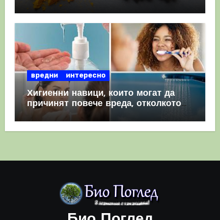
комбинация
вредни
интересно
Хигиенни навици, които могат да
причинят повече вреда, отколкото
полза
Био Поглед