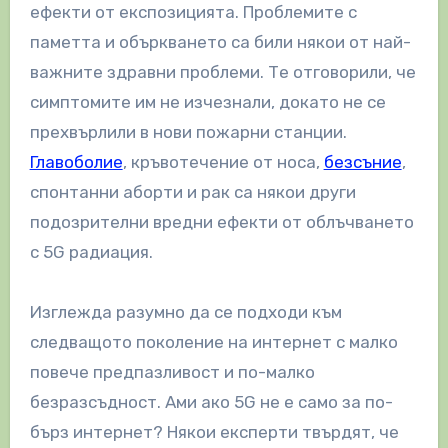
ефекти от експозицията. Проблемите с
паметта и объркването са били някои от най-
важните здравни проблеми. Те отговорили, че
симптомите им не изчезнали, докато не се
прехвърлили в нови пожарни станции.
Главоболие
, кръвотечение от носа,
безсъние
,
спонтанни аборти и рак са някои други
подозрителни вредни ефекти от облъчването
с 5G радиация.
Изглежда разумно да се подходи към
следващото поколение на интернет с малко
повече предпазливост и по-малко
безразсъдност. Ами ако 5G не е само за по-
бърз интернет? Някои експерти твърдят, че