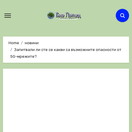
Skip
to
content
Home
новини
Запитвали ли сте се какви са възможните опасности от
5G-мрежите?