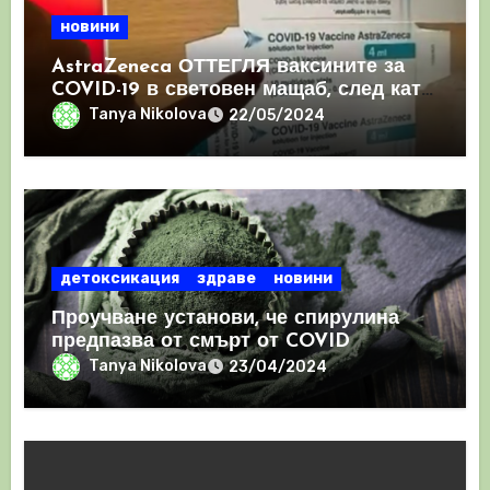
новини
AstraZeneca ОТТЕГЛЯ ваксините за
COVID-19 в световен мащаб, след като
призна, че те причиняват КРЪВНИ
Tanya Nikolova
22/05/2024
съсиреци
детоксикация
здраве
новини
Проучване установи, че спирулина
предпазва от смърт от COVID
Tanya Nikolova
23/04/2024