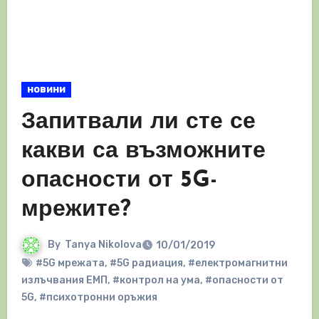
новини
Запитвали ли сте се
какви са възможните
опасности от 5G-
мрежите?
By
Tanya Nikolova
10/01/2019
#5G мрежата
,
#5G радиация
,
#електромагнитни
излъчвания ЕМП
,
#контрол на ума
,
#опасности от
5G
,
#психотронни оръжия