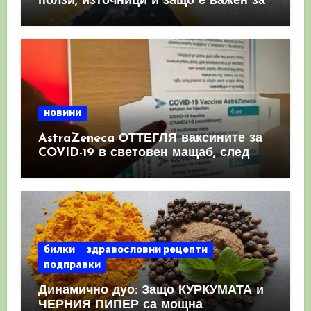
ползи, източници и защо е важен за
имунната система
новини
AstraZeneca ОТТЕГЛЯ ваксините за
COVID-19 в световен мащаб, след
като призна, че те причиняват
КРЪВНИ съсиреци
билки
здравословни рецепти
подправки
Динамично дуо: Защо КУРКУМАТА и
ЧЕРНИЯ ПИПЕР са мощна