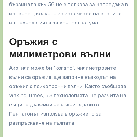
бързината към 5G не е толкова за напредъка в
интернет, колкото за започване на етапите
на технологията за контрол на ума.
Оръжия с
милиметрови вълни
Ако, или може би “когато”, милиметровите
вълни са оръжия, ще започне възходът на
оръжия с психотронни вълни. Както съобщава
Waking Times, 5G технологията ще разчита на
същите дължини на вълните, които
Пентагонът използва в оръжието за
разпръскване на тълпата.