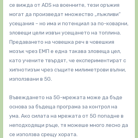
се вижда от ADS на военните, тези оръжия
могат да произведат множество „лъжливи“
усещания – но има и потенциал за по-коварни,
зловещи цели извън усещането на топлина.
Предаването на човешка реч в човешкия
мозък чрез ЕМП е една такава зловеща цел,
като учените твърдят, че експериментират с
хипнотизъм чрез същите милиметрови вълни,
използвани в 5G.
Въвеждането на 5G-мрежата може да бъде
основа за бъдеща програма за контрол на
ума. Ако силата на мрежата от 5G попадне в
неподходящи ръце, тя можеше много лесно да
се използва срещу хората.