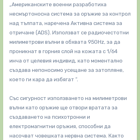
„Американските военни разработиха
несмъртоносна система за оръжие за контрол
над тълпата, наречена Активна система за
отричане (ADS). Използват се радиочестотни
милиметрови вълни в обхвата 95GHz, за да
проникнат в горния слой на кожата с 1/64
инча от целевия индивид, като моментално
създава непоносимо усещане за затопляне,
което ги кара да избягат ”.
Със сигурност използването на милиметрови
вълни като оръжие ще отвори вратата за
създаването на психотронни и
електромагнитни оръжия, способни да
насочват човешката нервна система. Както