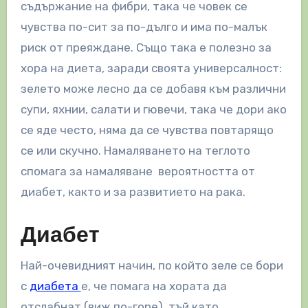
съдържание на фибри, така че човек се
чувства по-сит за по-дълго и има по-малък
риск от преяждане. Също така е полезно за
хора на диета, заради своята универсалност:
зелето може лесно да се добавя към различни
супи, яхнии, салати и гювечи, така че дори ако
се яде често, няма да се чувства повтарящо
се или скучно. Намаляването на теглото
спомага за намаляване вероятността от
диабет, както и за развитието на рака.
Диабет
Най-очевидният начин, по който зеле се бори
с
диабета
е, че помага на хората да
отслабнат (виж по-горе), тъй като