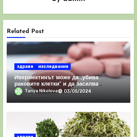
Related Post
здраве
изследвания
Ивермектинът може да „убива
раковите клетки“ и да засилва
имунния отговор
Tanya Nikolova
03/05/2024
здраве