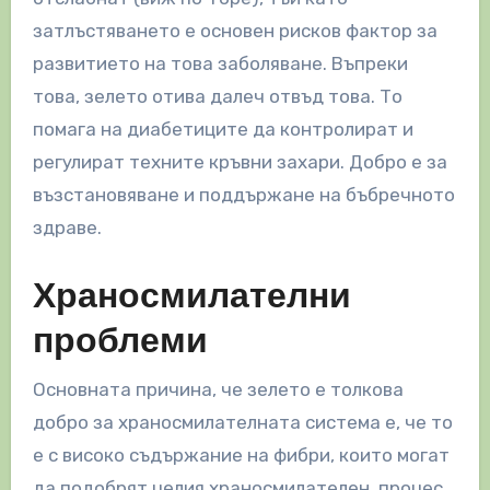
затлъстяването е основен рисков фактор за
развитието на това заболяване. Въпреки
това, зелето отива далеч отвъд това. То
помага на диабетиците да контролират и
регулират техните кръвни захари. Добро е за
възстановяване и поддържане на бъбречното
здраве.
Храносмилателни
проблеми
Основната причина, че зелето е толкова
добро за храносмилателната система е, че то
е с високо съдържание на фибри, които могат
да подобрят целия храносмилателен процес