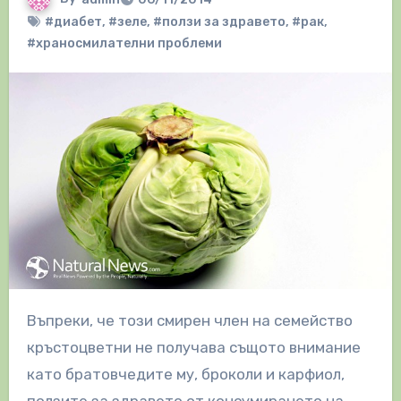
#диабет
,
#зеле
,
#ползи за здравето
,
#рак
,
#храносмилателни проблеми
Въпреки, че този смирен член на семейство
кръстоцветни не получава същото внимание
като братовчедите му, броколи и карфиол,
ползите за здравето от консумирането на