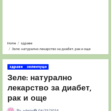
Home
здраве
Зеле: натурално лекарство за диабет, рак и още
здраве
зеленчуци
Зеле: натурално
лекарство за диабет,
рак и още
By
admin
06/11/2014