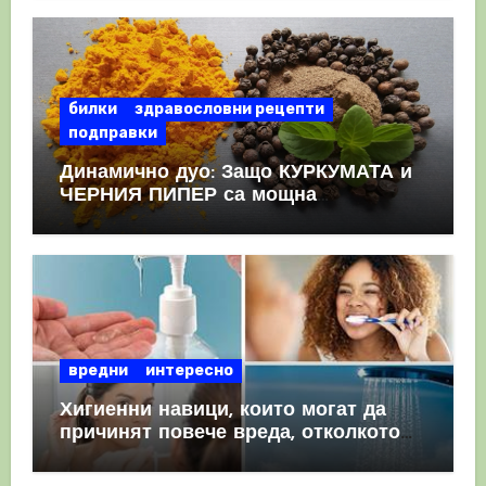
КРЪВНИ съсиреци
билки
здравословни рецепти
подправки
Динамично дуо: Защо КУРКУМАТА и
ЧЕРНИЯ ПИПЕР са мощна
комбинация
вредни
интересно
Хигиенни навици, които могат да
причинят повече вреда, отколкото
полза