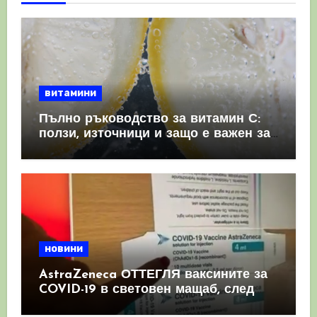
витамини
Пълно ръководство за витамин С:
ползи, източници и защо е важен за
имунната система
новини
AstraZeneca ОТТЕГЛЯ ваксините за
COVID-19 в световен мащаб, след
като призна, че те причиняват