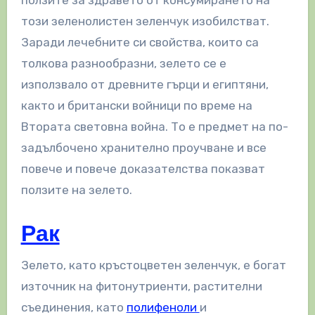
този зеленолистен зеленчук изобилстват.
Заради лечебните си свойства, които са
толкова разнообразни, зелето се е
използвало от древните гърци и египтяни,
както и британски войници по време на
Втората световна война. То е предмет на по-
задълбочено хранително проучване и все
повече и повече доказателства показват
ползите на зелето.
Рак
Зелето, като кръстоцветен зеленчук, е богат
източник на фитонутриенти, растителни
съединения, като
полифеноли
и