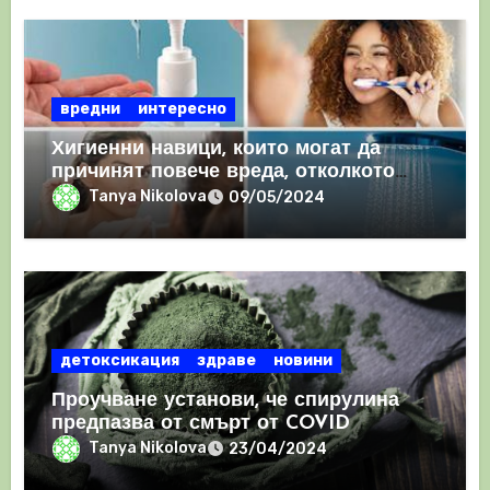
вредни
интересно
Хигиенни навици, които могат да
причинят повече вреда, отколкото
полза
Tanya Nikolova
09/05/2024
детоксикация
здраве
новини
Проучване установи, че спирулина
предпазва от смърт от COVID
Tanya Nikolova
23/04/2024