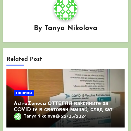
By
Tanya Nikolova
Related Post
новини
AstraZeneca ОТТЕГЛЯ ваксините за
COVID-19 в световен мащаб, след като
призна, че те причиняват КРЪВНИ
Tanya Nikolova
22/05/2024
съсиреци