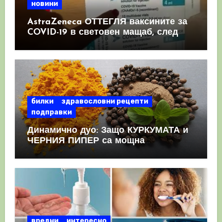
новини
AstraZeneca ОТТЕГЛЯ ваксините за
COVID-19 в световен мащаб, след
като призна, че те причиняват
КРЪВНИ съсиреци
билки
здравословни рецепти
подправки
Динамично дуо: Защо КУРКУМАТА и
ЧЕРНИЯ ПИПЕР са мощна
комбинация
вредни
интересно