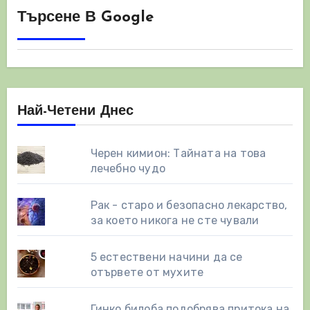
Търсене В Google
Най-Четени Днес
Черен кимион: Тайната на това
лечебно чудо
Рак - старо и безопасно лекарство,
за което никога не сте чували
5 естествени начини да се
отървете от мухите
Гинко билоба подобрява притока на