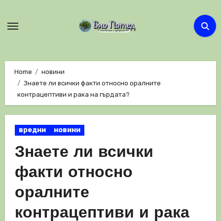
Skip
to
content
Home
новини
Знаете ли всички факти относно оралните
контрацептиви и рака на гърдата?
вредни
новини
Знаете ли всички
факти относно
оралните
контрацептиви и рака