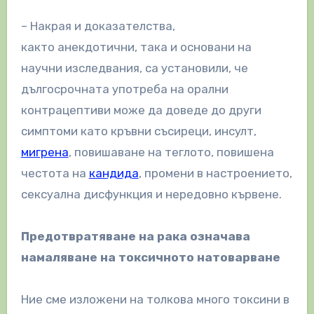
– Накрая и доказателства,
както анекдотични, така и основани на
научни изследвания, са установили, че
дългосрочната употреба на орални
контрацептиви може да доведе до други
симптоми като кръвни съсиреци, инсулт,
мигрена
, повишаване на теглото, повишена
честота на
кандида
, промени в настроението,
сексуална дисфункция и нередовно кървене.
Предотвратяване на рака означава
намаляване на токсичното натоварване
Ние сме изложени на толкова много токсини в