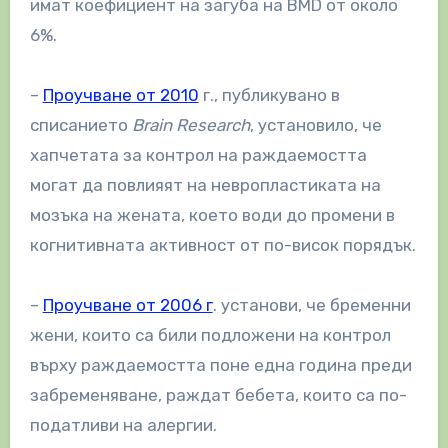
имат коефициент на загуба на BMD от около
6%.
–
Проучване от 2010
г., публикувано в
списанието
Brain Research
, установило, че
хапчетата за контрол на раждаемостта
могат да повлияят на невропластиката на
мозъка на жената, което води до промени в
когнитивната активност от по-висок порядък.
–
Проучване от 2006 г
. установи, че бременни
жени, които са били подложени на контрол
върху раждаемостта поне една година преди
забременяване, раждат бебета, които са по-
податливи на алергии.