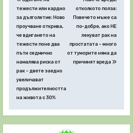
тежести или кардио
отколкото полза:
за дълголетие: Ново
Повечето мъже са
проучване открива,
по-добре, ако НЕ
че вдигането на
лекуват рак на
тежести поне два
простатата – много
пъти седмично
от туморите няма да
намалява риска от
причинят вреда
рак – двете заедно
увеличават
продължителността
на живота с 30%