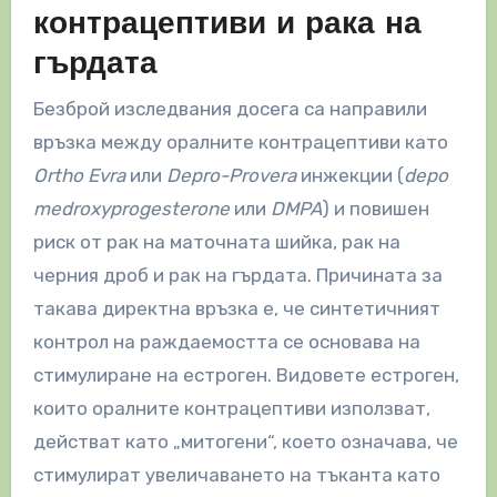
контрацептиви и рака на
гърдата
Безброй изследвания досега са направили
връзка между оралните контрацептиви като
Ortho Evra
или
Depro-Provera
инжекции (
depo
medroxyprogesterone
или
DMPA
) и повишен
риск от рак на маточната шийка, рак на
черния дроб и рак на гърдата. Причината за
такава директна връзка е, че синтетичният
контрол на раждаемостта се основава на
стимулиране на естроген. Видовете естроген,
които оралните контрацептиви използват,
действат като „митогени“, което означава, че
стимулират увеличаването на тъканта като