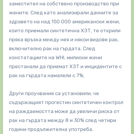
заместител на собствено производство при
жените. След като анализирали данните за
здравето на над 150 000 американски жени,
които приемали синтетична ХЗТ, те открили
пряка връзка между нея и някои видове рак,
включително рак на гърдата. След
констатациите на WHI, милиони жени
престанали да приемат ХЗТ и инцидентите с
рак на гърдата намалели с 7%.
Други проучвания са установили, че
съдържащият прогестин синтетичен контрол
на раждаемостта може да увеличи риска от
рак на гърдата между 8 и 30% след четири
години продължителна употреба.