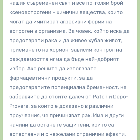
нашия съвременен свят и все по-голям брой
ксеноестрогени – химични вещества, които
могат да имитират агресивни форми на
естроген в организма. За човек, който иска да
предотврати рака и да живее хубав живот,
приемането на хормон-зависим контрол на
раждаемостта няма да бъде най-добрият
избор. Ако решите да използвате
фармацевтични продукти, за да
предотвратите потенциална бременност, не
забравяйте да стоите далеч от Patch и Depo-
Provera, за които е доказано в различни
проучвания, че причиняват рак. Има и други
начини да останете защитени, които са
естествени и с нежелани странични ефекти.