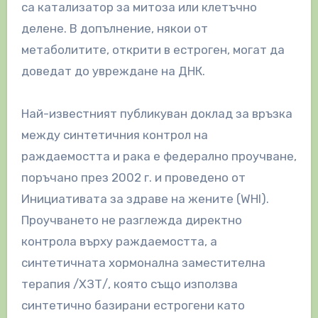
са катализатор за митоза или клетъчно
делене. В допълнение, някои от
метаболитите, открити в естроген, могат да
доведат до увреждане на ДНК.
Най-известният публикуван доклад за връзка
между синтетичния контрол на
раждаемостта и рака е федерално проучване,
поръчано през 2002 г. и проведено от
Инициативата за здраве на жените (WHI).
Проучването не разглежда директно
контрола върху раждаемостта, а
синтетичната хормонална заместителна
терапия /ХЗТ/, която също използва
синтетично базирани естрогени като