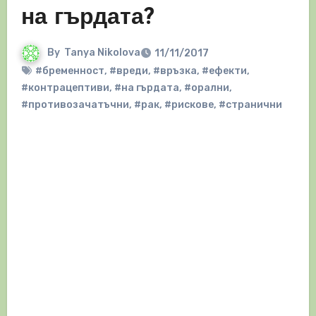
на гърдата?
By
Tanya Nikolova
11/11/2017
#бременност
,
#вреди
,
#връзка
,
#ефекти
,
#контрацептиви
,
#на гърдата
,
#орални
,
#противозачатъчни
,
#рак
,
#рискове
,
#странични