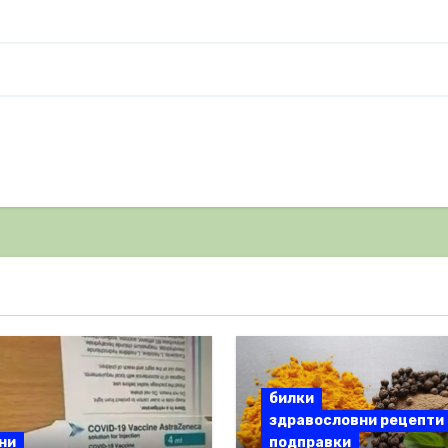
билки
здравословни рецепти
ни
подправки