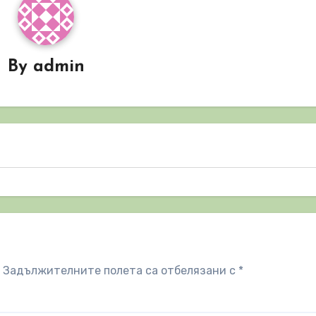
By
admin
Задължителните полета са отбелязани с
*