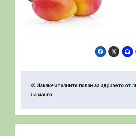
Навигация
Изключителните ползи за здравето от л
на манго