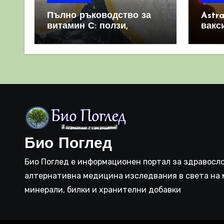
Пълно ръководство за
Astr
витамин С: ползи,
вакс
източници и защо е
свет
важен за имунната
като 
система
прич
съси
Био Поглед
Био Поглед е информационен портал за здравосло
алтернативна медицина изследвания в света на 
минерали, билки и хранителни добавки