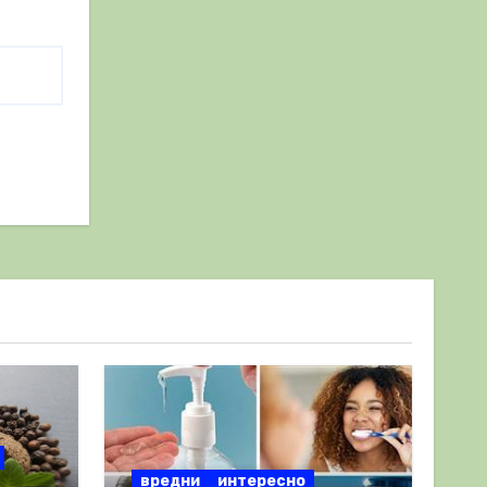
вредни
интересно