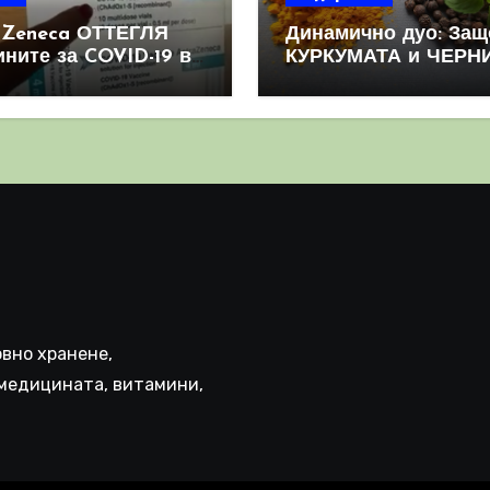
aZeneca ОТТЕГЛЯ
Динамично дуо: Защ
ините за COVID-19 в
КУРКУМАТА и ЧЕРН
овен мащаб, след
ПИПЕР са мощна
призна, че те
комбинация
иняват КРЪВНИ
реци
вно хранене,
медицината, витамини,