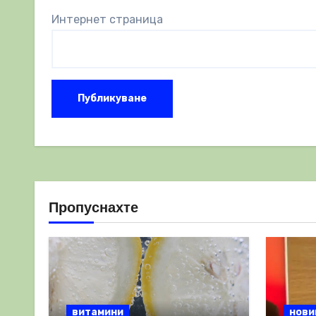
Интернет страница
Пропуснахте
витамини
нови