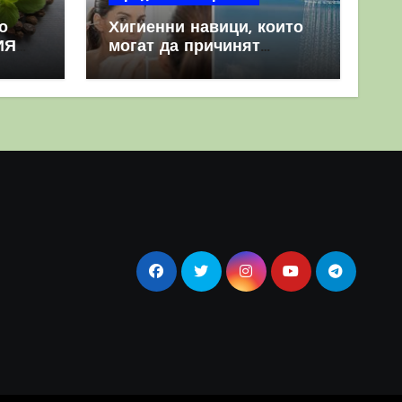
о
Хигиенни навици, които
ИЯ
могат да причинят
повече вреда, отколкото
полза