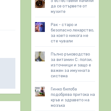
5 естествени начини
да се отървете от
мухите
Рак - старо и
безопасно лекарство,
за което никога не
сте чували
Пълно ръководство
за витамин С: ползи,
източници и защо е
важен за имунната
система
Гинко билоба
подобрява притока на
кръв и здравето на
мозъка