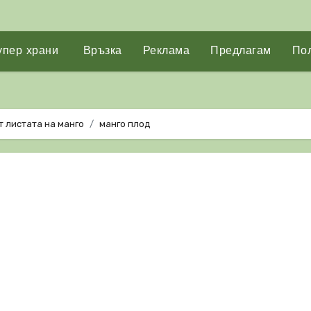
упер храни
Връзка
Реклама
Предлагам
Пол
т листата на манго
манго плод