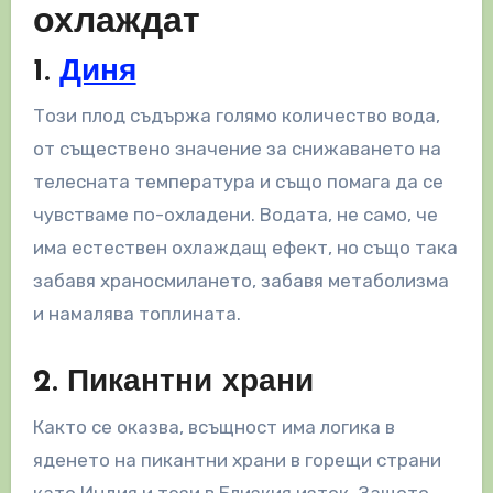
охлаждат
1.
Диня
Този плод съдържа голямо количество вода,
от съществено значение за снижаването на
телесната температура и също помага да се
чувстваме по-охладени. Водата, не само, че
има естествен охлаждащ ефект, но също така
забавя храносмилането, забавя метаболизма
и намалява топлината.
2. Пикантни храни
Както се оказва, всъщност има логика в
яденето на пикантни храни в горещи страни
като Индия и тези в Близкия изток. Защото