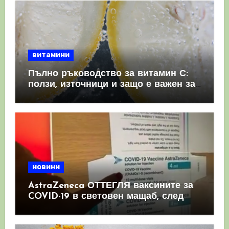
витамини
Пълно ръководство за витамин С:
ползи, източници и защо е важен за
имунната система
новини
AstraZeneca ОТТЕГЛЯ ваксините за
COVID-19 в световен мащаб, след
като призна, че те причиняват
КРЪВНИ съсиреци