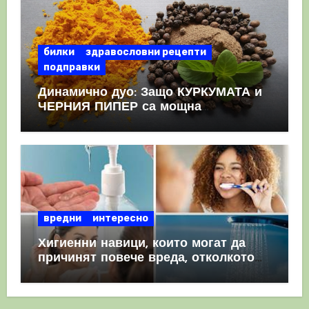
билки
здравословни рецепти
подправки
Динамично дуо: Защо КУРКУМАТА и
ЧЕРНИЯ ПИПЕР са мощна
комбинация
вредни
интересно
Хигиенни навици, които могат да
причинят повече вреда, отколкото
полза