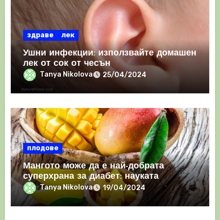
здраве
лек
Ушни инфекции: използвайте домашен
лек от сок от чесън
Tanya Nikolova
25/04/2024
плодове
Мангото може да е най-добрата
суперхрана за диабет: науката
открива, че контролира както
Tanya Nikolova
19/04/2024
кръвната захар, така и кръвното
налягане