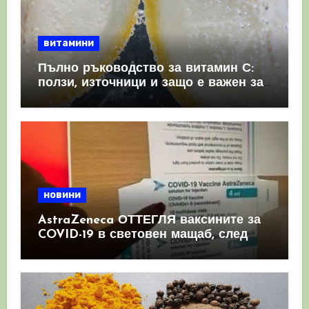
витамини
Пълно ръководство за витамин С:
ползи, източници и защо е важен за
имунната система
новини
AstraZeneca ОТТЕГЛЯ ваксините за
COVID-19 в световен мащаб, след
като призна, че те причиняват
КРЪВНИ съсиреци