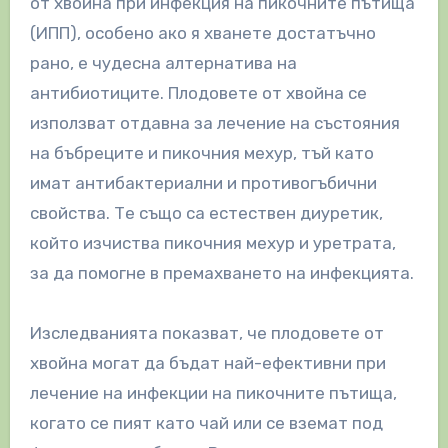
от хвойна при инфекция на пикочните пътища
(ИПП), особено ако я хванете достатъчно
рано, е чудесна алтернатива на
антибиотиците. Плодовете от хвойна се
използват отдавна за лечение на състояния
на бъбреците и пикочния мехур, тъй като
имат антибактериални и противогъбични
свойства. Те също са естествен диуретик,
който изчиства пикочния мехур и уретрата,
за да помогне в премахването на инфекцията.
Изследванията показват, че плодовете от
хвойна могат да бъдат най-ефективни при
лечение на инфекции на пикочните пътища,
когато се пият като чай или се вземат под