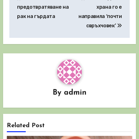
предотвратяване на
храна го е
рак на гърдата
направила ‘почти
свръхчовек’
By
admin
Related Post