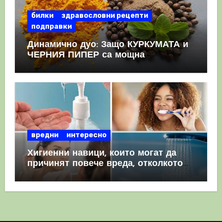
билки
здравословни рецепти
подправки
Динамично дуо: Защо КУРКУМАТА и
ЧЕРНИЯ ПИПЕР са мощна
комбинация
вредни
интересно
Хигиенни навици, които могат да
причинят повече вреда, отколкото
полза