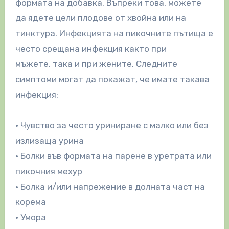
формата на добавка. Въпреки това, можете
да ядете цели плодове от хвойна или на
тинктура. Инфекцията на пикочните пътища е
често срещана инфекция както при
мъжете, така и при жените. Следните
симптоми могат да покажат, че имате такава
инфекция:
• Чувство за често уриниране с малко или без
излизаща урина
• Болки във формата на парене в уретрата или
пикочния мехур
• Болка и/или напрежение в долната част на
корема
• Умора