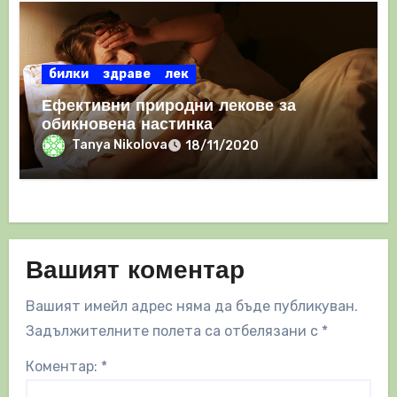
билки
здраве
лек
Ефективни природни лекове за
обикновена настинка
Tanya Nikolova
18/11/2020
Вашият коментар
Вашият имейл адрес няма да бъде публикуван.
Задължителните полета са отбелязани с
*
Коментар:
*