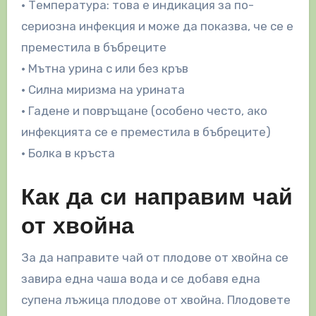
• Температура: това е индикация за по-
сериозна инфекция и може да показва, че се е
преместила в бъбреците
• Мътна урина с или без кръв
• Силна миризма на урината
• Гадене и повръщане (особено често, ако
инфекцията се е преместила в бъбреците)
• Болка в кръста
Как да си направим чай
от хвойна
За да направите чай от плодове от хвойна се
завира една чаша вода и се добавя една
супена лъжица плодове от хвойна. Плодовете