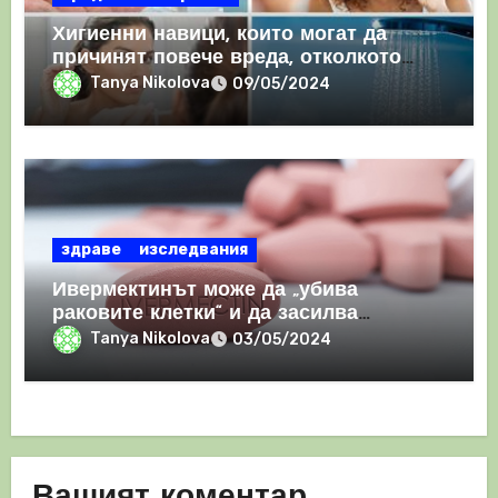
Хигиенни навици, които могат да
причинят повече вреда, отколкото
полза
Tanya Nikolova
09/05/2024
здраве
изследвания
Ивермектинът може да „убива
раковите клетки“ и да засилва
имунния отговор
Tanya Nikolova
03/05/2024