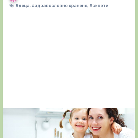
#деца
,
#здравословно хранене
,
#съвети