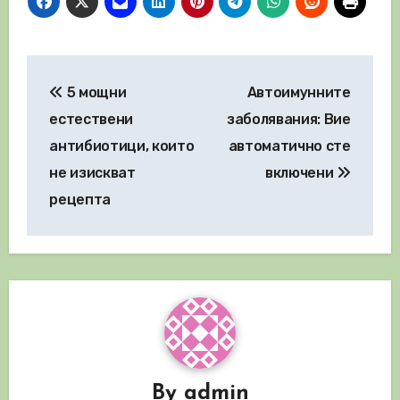
Навигация
5 мощни
Автоимунните
естествени
заболявания: Вие
антибиотици, които
автоматично сте
не изискват
включени
рецепта
By
admin