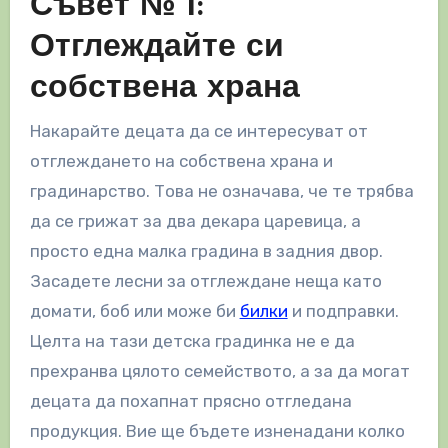
Съвет № 1:
Отглеждайте си
собствена храна
Накарайте децата да се интересуват от
отглеждането на собствена храна и
градинарство. Това не означава, че те трябва
да се грижат за два декара царевица, а
просто една малка градина в задния двор.
Засадете лесни за отглеждане неща като
домати, боб или може би
билки
и подправки.
Целта на тази детска градинка не е да
прехранва цялото семейството, а за да могат
децата да похапнат прясно отгледана
продукция. Вие ще бъдете изненадани колко