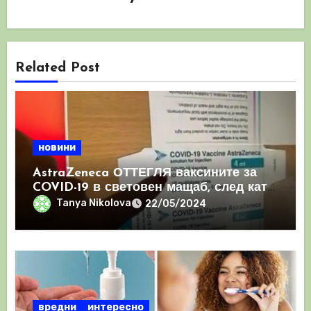
Related Post
новини
AstraZeneca ОТТЕГЛЯ ваксините за
COVID-19 в световен мащаб, след като
призна, че те причиняват КРЪВНИ
Tanya Nikolova
22/05/2024
съсиреци
вредни
интересно