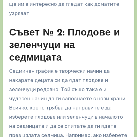
ще им е интересно да гледат как доматите
узряват.
Съвет № 2: Плодове и
зеленчуци на
седмицата
Седмичен график е творчески начин да
накарате децата си да ядат плодове и
зеленчуци редовно. Той също така е и
чудесен начин да ги запознаете с нови храни.
Всичко, което трябва да направите е да
изберете плодове или зеленчуци в началото
на седмицата и да се опитате да ги ядете
през цялата седмица. Например, ако изберете