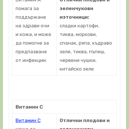
помага за
зеленчукови
поддържане
източници:
на здрави очи
сладки картофи,
и кожа, и може
тиква, моркови,
да помогне за
спанак, ряпа, къдраво
предпазване
зеле, тиква, пъпеш,
от инфекции.
червени чушки,
китайско зеле
Витамин C
Витамин С
Отлични плодови и