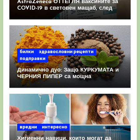
AstraZeneca ОТТЕГЛЯ ваксините за
COVID-19 в световен мащаб, след
като призна, че те причиняват
КРЪВНИ съсиреци
билки
здравословни рецепти
подправки
Динамично дуо: Защо КУРКУМАТА и
ЧЕРНИЯ ПИПЕР са мощна
комбинация
вредни
интересно
Хигиенни навици, които могат да