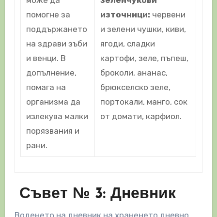
може да
зеленчукови
помогне за
източници:
червени
поддържането
и зелени чушки, киви,
на здрави зъби
ягоди, сладки
и венци. В
картофи, зеле, пъпеш,
допълнение,
броколи, ананас,
помага на
брюкселско зеле,
организма да
портокали, манго, сок
излекува малки
от домати, карфиол.
порязвания и
рани.
Съвет № 3: Дневник
Воденето на дневник на храненето дневно,