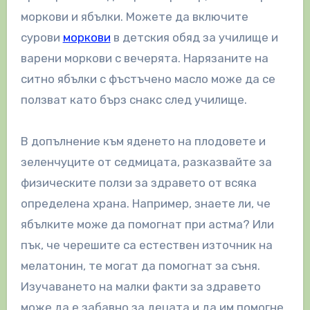
моркови и ябълки. Можете да включите
сурови
моркови
в детския обяд за училище и
варени моркови с вечерята. Нарязаните на
ситно ябълки с фъстъчено масло може да се
ползват като бърз снакс след училище.
В допълнение към яденето на плодовете и
зеленчуците от седмицата, разказвайте за
физическите ползи за здравето от всяка
определена храна. Например, знаете ли, че
ябълките може да помогнат при астма? Или
пък, че черешите са естествен източник на
мелатонин, те могат да помогнат за съня.
Изучаването на малки факти за здравето
може да е забавно за децата и да им помогне