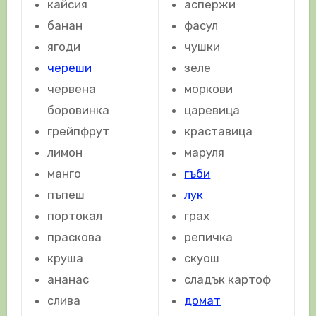
кайсия
аспержи
банан
фасул
ягоди
чушки
череши
зеле
червена
моркови
боровинка
царевица
грейпфрут
краставица
лимон
маруля
манго
гъби
пъпеш
лук
портокал
грах
праскова
репичка
круша
скуош
ананас
сладък картоф
слива
домат