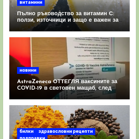
витамини
Пълно ръководство за витамин С:
ползи, източници и защо е важен за
имунната система
новини
AstraZeneca ОТТЕГЛЯ ваксините за
COVID-19 в световен мащаб, след
като призна, че те причиняват
КРЪВНИ съсиреци
билки
здравословни рецепти
подправки