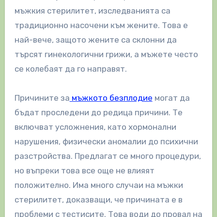
мъжкия стерилитет, изследванията са
традиционно насочени към жените. Това е
най-вече, защото жените са склонни да
търсят гинекологични грижи, а мъжете често
се колебаят да го направят.
Причините за
мъжкото безплодие
могат да
бъдат проследени до редица причини. Те
включват усложнения, като хормонални
нарушения, физически аномалии до психични
разстройства. Предлагат се много процедури,
но въпреки това все още не влияят
положително. Има много случаи на мъжки
стерилитет, доказващи, че причината е в
проблеми с тестисите. Това води до провал на