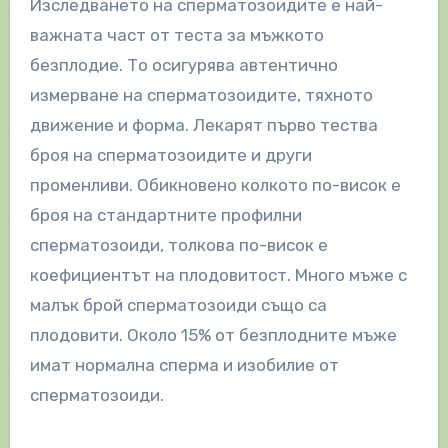
Изследването на сперматозоидите е най-
важната част от теста за мъжкото
безплодие. То осигурява автентично
измерване на сперматозоидите, тяхното
движение и форма. Лекарят първо тества
броя на сперматозоидите и други
променливи. Обикновено колкото по-висок е
броя на стандартните профилни
сперматозоиди, толкова по-висок е
коефициентът на плодовитост. Много мъже с
малък брой сперматозоиди също са
плодовити. Около 15% от безплодните мъже
имат нормална сперма и изобилие от
сперматозоиди.