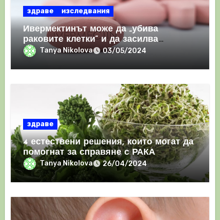
здраве
изследвания
Ивермектинът може да „убива
раковите клетки“ и да засилва
имунния отговор
Tanya Nikolova
03/05/2024
здраве
4 естествени решения, които могат да
помогнат за справяне с РАКА
Tanya Nikolova
26/04/2024