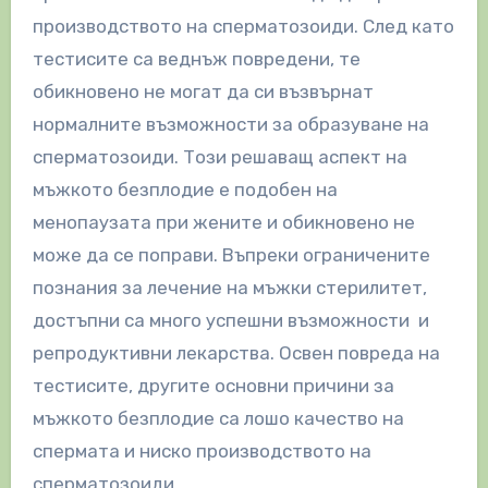
производството на сперматозоиди. След като
тестисите са веднъж повредени, те
обикновено не могат да си възвърнат
нормалните възможности за образуване на
сперматозоиди. Този решаващ аспект на
мъжкото безплодие е подобен на
менопаузата при жените и обикновено не
може да се поправи. Въпреки ограничените
познания за лечение на мъжки стерилитет,
достъпни са много успешни възможности и
репродуктивни лекарства. Освен повреда на
тестисите, другите основни причини за
мъжкото безплодие са лошо качество на
спермата и ниско производството на
сперматозоиди.