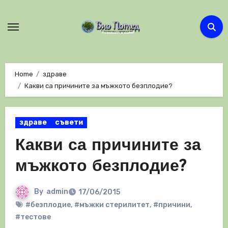
Skip
to
content
Home
здраве
Какви са причините за мъжкото безплодие?
здраве
съвети
Какви са причините за
мъжкото безплодие?
By
admin
17/06/2015
#безплодие
,
#мъжки стерилитет
,
#причини
,
#тестове