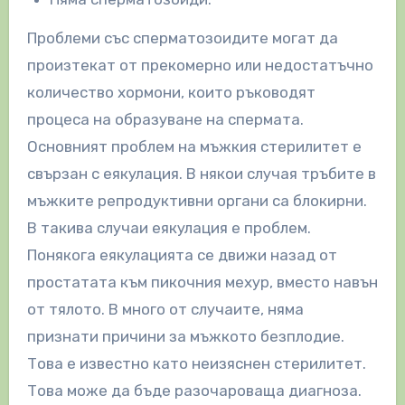
Проблеми със сперматозоидите могат да
произтекат от прекомерно или недостатъчно
количество хормони, които ръководят
процеса на образуване на спермата.
Основният проблем на мъжкия стерилитет е
свързан с еякулация. В някои случая тръбите в
мъжките репродуктивни органи са блокирни.
В такива случаи еякулация е проблем.
Понякога еякулацията се движи назад от
простатата към пикочния мехур, вместо навън
от тялото. В много от случаите, няма
признати причини за мъжкото безплодие.
Това е известно като неизяснен стерилитет.
Това може да бъде разочароваща диагноза.