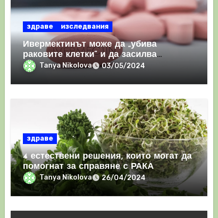
здраве
изследвания
Ивермектинът може да „убива
раковите клетки“ и да засилва
имунния отговор
Tanya Nikolova
03/05/2024
здраве
4 естествени решения, които могат да
помогнат за справяне с РАКА
Tanya Nikolova
26/04/2024