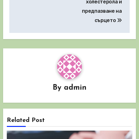
холестерола и
предпазване на
сърцето
By
admin
Related Post