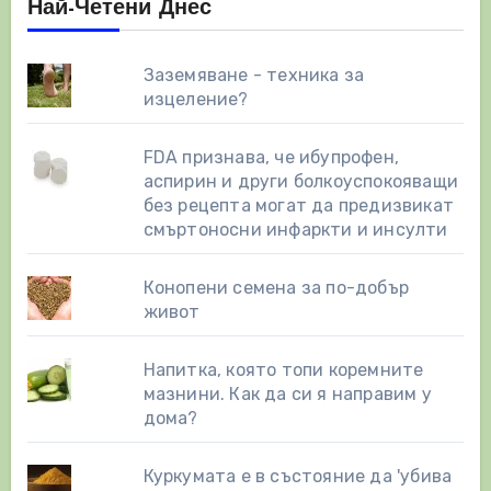
Най-Четени Днес
Заземяване - техника за
изцеление?
FDA признава, че ибупрофен,
аспирин и други болкоуспокояващи
без рецепта могат да предизвикат
смъртоносни инфаркти и инсулти
Конопени семена за по-добър
живот
Напитка, която топи коремните
мазнини. Как да си я направим у
дома?
Куркумата е в състояние да 'убива