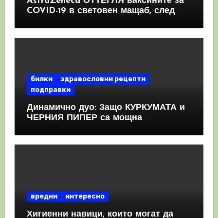
AstraZeneca ОТТЕГЛЯ ваксините за
COVID-19 в световен мащаб, след
като призна, че те причиняват
КРЪВНИ съсиреци
билки
здравословни рецепти
подправки
Динамично дуо: Защо КУРКУМАТА и
ЧЕРНИЯ ПИПЕР са мощна
комбинация
вредни
интересно
Хигиенни навици, които могат да