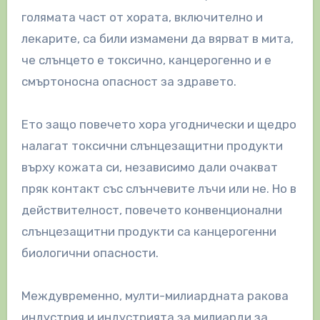
голямата част от хората, включително и
лекарите, са били измамени да вярват в мита,
че слънцето е токсично, канцерогенно и е
смъртоносна опасност за здравето.
Ето защо повечето хора угоднически и щедро
налагат токсични слънцезащитни продукти
върху кожата си, независимо дали очакват
пряк контакт със слънчевите лъчи или не. Но в
действителност, повечето конвенционални
слънцезащитни продукти са канцерогенни
биологични опасности.
Междувременно, мулти-милиардната ракова
индустрия и индустрията за милиарди за