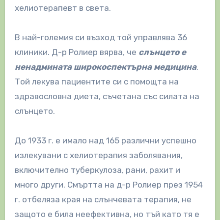
хелиотерапевт в света.
В най-големия си възход той управлява 36
клиники. Д-р Ролиер вярва, че
слънцето е
ненадмината широкоспектърна медицина
.
Той лекува пациентите си с помощта на
здравословна диета, съчетана със силата на
слънцето.
До 1933 г. е имало над 165 различни успешно
излекувани с хелиотерапия заболявания,
включително туберкулоза, рани, рахит и
много други. Смъртта на д-р Ролиер през 1954
г. отбеляза края на слънчевата терапия, не
защото е била неефективна, но тъй като тя е