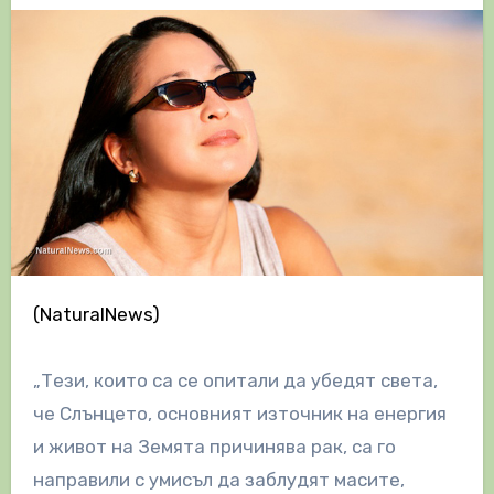
(NaturalNews)
„Тези, които са се опитали да убедят света,
че Слънцето, основният източник на енергия
и живот на Земята причинява рак, са го
направили с умисъл да заблудят масите,