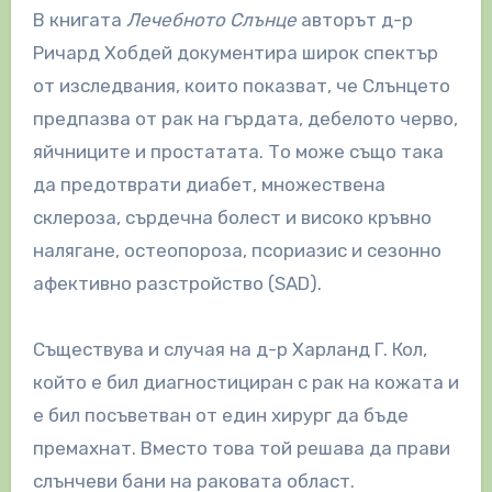
В книгата
Лечебното Слънце
авторът д-р
Ричард Хобдей документира широк спектър
от изследвания, които показват, че Слънцето
предпазва от рак на гърдата, дебелото черво,
яйчниците и простатата. То може също така
да предотврати диабет, множествена
склероза, сърдечна болест и високо кръвно
налягане, остеопороза, псориазис и сезонно
афективно разстройство (SAD).
Съществува и случая на д-р Харланд Г. Кол,
който е бил диагностициран с рак на кожата и
е бил посъветван от един хирург да бъде
премахнат. Вместо това той решава да прави
слънчеви бани на раковата област.