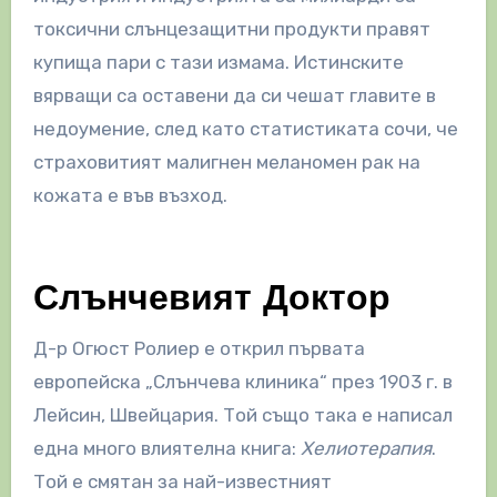
токсични слънцезащитни продукти правят
купища пари с тази измама. Истинските
вярващи са оставени да си чешат главите в
недоумение, след като статистиката сочи, че
страховитият малигнен меланомен рак на
кожата е във възход.
Слънчевият Доктор
Д-р Огюст Ролиер е открил първата
европейска „Слънчева клиника“ през 1903 г. в
Лейсин, Швейцария. Той също така е написал
една много влиятелна книга:
Хелиотерапия
.
Той е смятан за най-известният