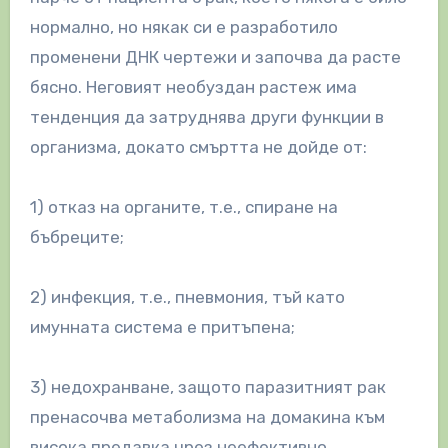
нормално, но някак си е разработило
променени ДНК чертежи и започва да расте
бясно. Неговият необуздан растеж има
тенденция да затруднява други функции в
организма, докато смъртта не дойде от:
1) отказ на органите, т.е., спиране на
бъбреците;
2) инфекция, т.е., пневмония, тъй като
имунната система е притъпена;
3) недохранване, защото паразитният рак
пренасочва метаболизма на домакина към
висока предавка чрез неефективно