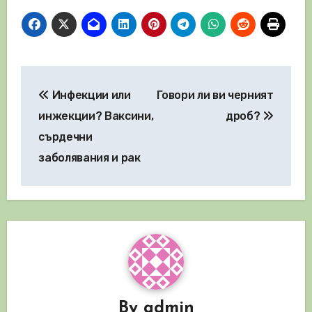
Навигация
Инфекции или
Говори ли ви черният
инжекции? Ваксини,
дроб?
сърдечни
заболявания и рак
By
admin