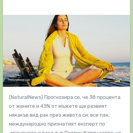
(NaturalNews) Прогнозира се, че 38 процента
от жените и 43% от мъжете ще развият
някакъв вид рак през живота си; все пак,
международно признатият експерт по
храненето и рака д-р Патрик Килин казва, че