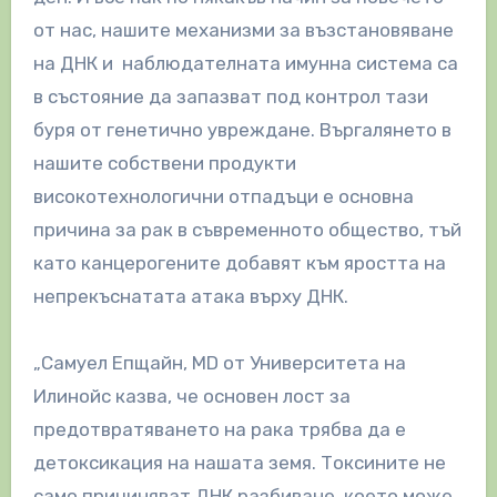
от нас, нашите механизми за възстановяване
на ДНК и наблюдателната имунна система са
в състояние да запазват под контрол тази
буря от генетично увреждане. Въргалянето в
нашите собствени продукти
високотехнологични отпадъци е основна
причина за рак в съвременното общество, тъй
като канцерогените добавят към яростта на
непрекъснатата атака върху ДНК.
„Самуел Епщайн, MD от Университета на
Илинойс казва, че основен лост за
предотвратяването на рака трябва да е
детоксикация на нашата земя. Токсините не
само причиняват ДНК разбиване, което може