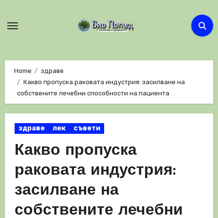
Skip
to
content
Home
здраве
Какво пропуска раковата индустрия: засилване на
собствените лечебни способности на пациента
здраве
лек
съвети
Какво пропуска
раковата индустрия:
засилване на
собствените лечебни