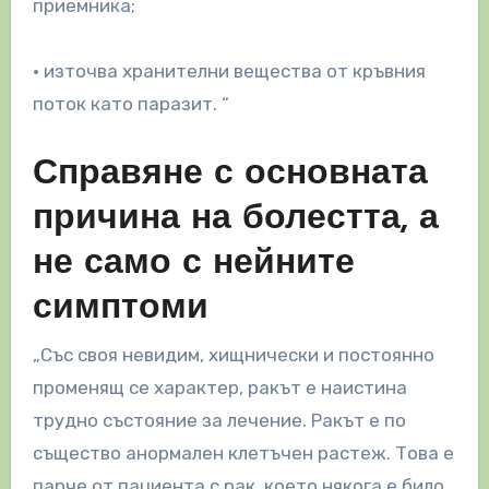
приемника;
• източва хранителни вещества от кръвния
поток като паразит. “
Справяне с основната
причина на болестта, а
не само с нейните
симптоми
„Със своя невидим, хищнически и постоянно
променящ се характер, ракът е наистина
трудно състояние за лечение. Ракът е по
същество анормален клетъчен растеж. Това е
парче от пациента с рак, което някога е било