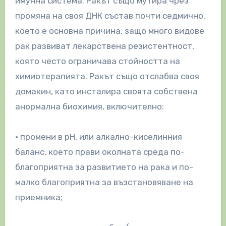
имунна система. Ракът също мутира чрез
промяна на своя ДНК състав почти седмично,
което е основна причина, защо много видове
рак развиват лекарствена резистентност,
която често ограничава стойността на
химиотерапията. Ракът също отслабва своя
домакин, като инсталира своята собствена
анормална биохимия, включително:
• промени в рН, или алкално-киселинния
баланс, което прави околната среда по-
благоприятна за развитието на рака и по-
малко благоприятна за възстановяване на
приемника;