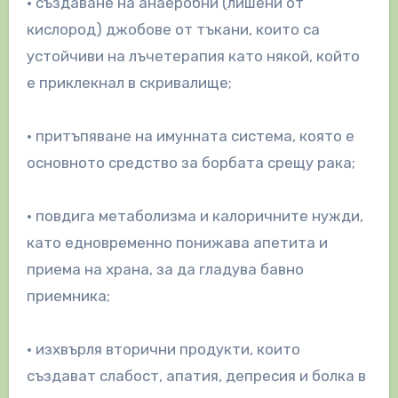
• създаване на анаеробни (лишени от
кислород) джобове от тъкани, които са
устойчиви на лъчетерапия като някой, който
е приклекнал в скривалище;
• притъпяване на имунната система, която е
основното средство за борбата срещу рака;
• повдига метаболизма и калоричните нужди,
като едновременно понижава апетита и
приема на храна, за да гладува бавно
приемника;
• изхвърля вторични продукти, които
създават слабост, апатия, депресия и болка в