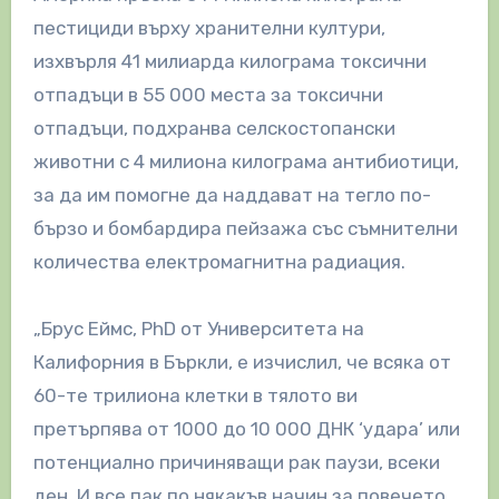
пестициди върху хранителни култури,
изхвърля 41 милиарда килограма токсични
отпадъци в 55 000 места за токсични
отпадъци, подхранва селскостопански
животни с 4 милиона килограма антибиотици,
за да им помогне да наддават на тегло по-
бързо и бомбардира пейзажа със съмнителни
количества електромагнитна радиация.
„Брус Еймс, PhD от Университета на
Калифорния в Бъркли, е изчислил, че всяка от
60-те трилиона клетки в тялото ви
претърпява от 1000 до 10 000 ДНК ‘удара’ или
потенциално причиняващи рак паузи, всеки
ден. И все пак по някакъв начин за повечето