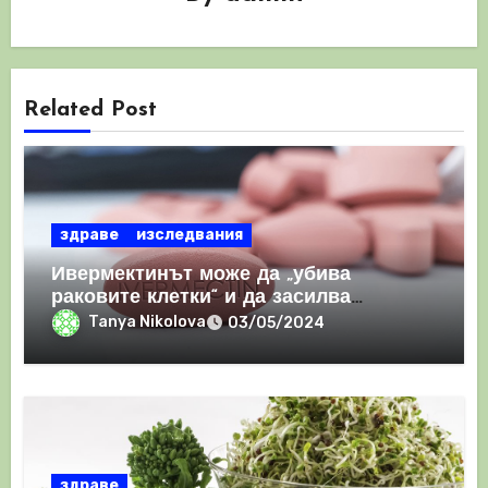
Related Post
здраве
изследвания
Ивермектинът може да „убива
раковите клетки“ и да засилва
имунния отговор
Tanya Nikolova
03/05/2024
здраве