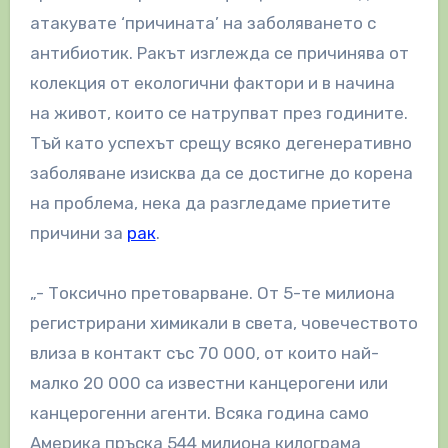
атакувате ‘причината’ на заболяването с
антибиотик. Ракът изглежда се причинява от
колекция от екологични фактори и в начина
на живот, които се натрупват през годините.
Тъй като успехът срещу всяко дегенеративно
заболяване изисква да се достигне до корена
на проблема, нека да разгледаме приетите
причини за
рак
.
„- Токсично претоварване. От 5-те милиона
регистрирани химикали в света, човечеството
влиза в контакт със 70 000, от които най-
малко 20 000 са известни канцерогени или
канцерогенни агенти. Всяка година само
Америка пръска 544 милиона килограма