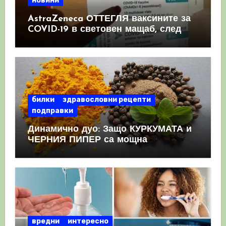
новини
AstraZeneca ОТТЕГЛЯ ваксините за
COVID-19 в световен мащаб, след
като призна, че те причиняват
КРЪВНИ съсиреци
билки
здравословни рецепти
подправки
Динамично дуо: Защо КУРКУМАТА и
ЧЕРНИЯ ПИПЕР са мощна
комбинация
вредни
интересно