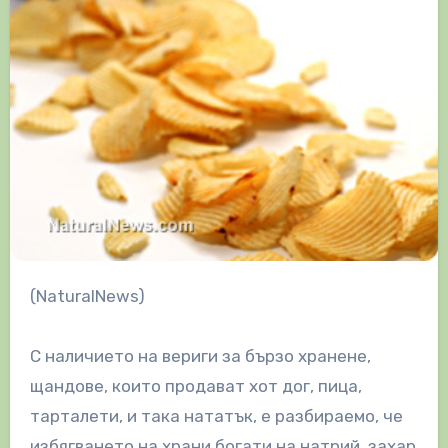
(NaturalNews)
С наличието на вериги за бързо хранене,
щандове, които продават хот дог, пица,
тарталети, и така нататък, е разбираемо, че
избягването на храни богати на натрий, захар