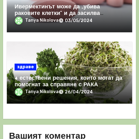
Ивермектинът може да „убива
раковите клетки“ и да засилва
имунния отговор
Tanya Nikolova
03/05/2024
здраве
4 естествени решения, които могат да
помогнат за справяне с РАКА
Tanya Nikolova
26/04/2024
Вашият коментар