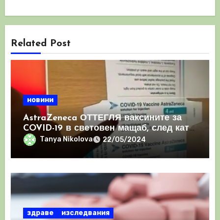
Related Post
новини
AstraZeneca ОТТЕГЛЯ ваксините за
COVID-19 в световен мащаб, след като
призна, че те причиняват КРЪВНИ
Tanya Nikolova
22/05/2024
съсиреци
здраве
изследвания