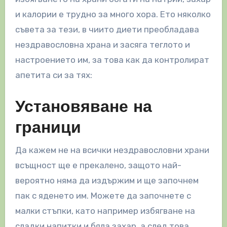
и калории е трудно за много хора. Ето няколко
съвета за тези, в чиито диети преобладава
нездравословна храна и засяга теглото и
настроението им, за това как да контролират
апетита си за тях:
Установяване на
граници
Да кажем не на всички нездравословни храни
всъщност ще е прекалено, защото най-
вероятно няма да издържим и ще започнем
пак с яденето им. Можете да започнете с
малки стъпки, като например избягване на
сладки напитки и бяла захар, а след това