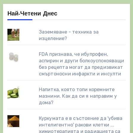
Най-Четени Днес
Заземяване - техника за
изцеление?
FDA признава, че ибупрофен,
аспирин и други болкоуспокояващи
без рецепта могат да предизвикат
смъртоносни инфаркти и инсулти
Напитка, която топи коремните
мазнини. Как да си я направим у
дома?
Куркумата е в състояние да 'убива
интелигентно' ракови клетки ...
химиотерапията и радиацията са