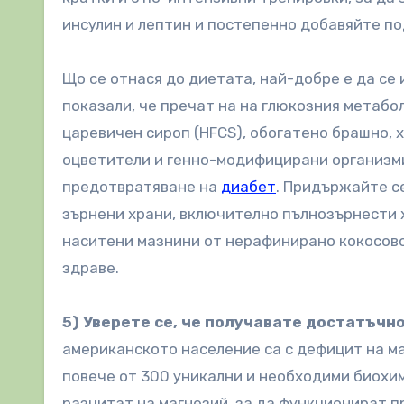
инсулин и лептин и постепенно добавяйте п
Що се отнася до диетата, най-добре е да се 
показали, че пречат на на глюкозния метаб
царевичен сироп (HFCS), обогатено брашно, 
оцветители и генно-модифицирани организми 
предотвратяване на
диабет
. Придържайте с
зърнени храни, включително пълнозърнести 
наситени мазнини от нерафинирано кокосово
здраве.
5) Уверете се, че получавате достатъчн
американското население са с дефицит на ма
повече от 300 уникални и необходими биохими
разчитат на магнезий, за да функционират п