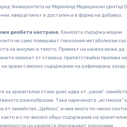
поред
Университета на Мериленд Медицински Център
(
чни, кверцетинът е достъпен и в форма на добавка.
ържи диабета настрана.
Канелата съдържа мощни
които не само повишават глюкозния метаболизъм със
ста на инсулин в тялото. Приемът на канела може да
раните излизат от стомаха, препятствайки прилива на
е на храни с високо съдържание на рафинирана захар 
е за хранителни стоки днес идва от „касия“ семейст
твеното разнообразие. Така наречената „истинска“ к
ва от семейство „Цейлон“, и има много по-ниско съот
 както и с по-високо общо съдържание на хранителн
зновидности на канелата притежават доказуеми