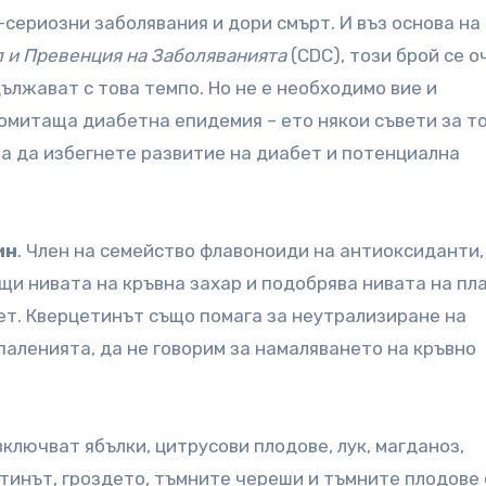
-сериозни заболявания и дори смърт.
И въз основа на
 и Превенция на Заболяванията
(CDC), този брой се о
дължават с това темпо. Но не е необходимо вие и
омитаща диабетна епидемия – ето някои съвети за то
за да избегнете развитие на диабет и потенциална
ин
. Член на семейство флавоноиди на антиоксиданти,
и нивата на кръвна захар и подобрява нивата на пл
бет. Кверцетинът също помага за неутрализиране на
аленията, да не говорим за намаляването на кръвно
ключват ябълки, цитрусови плодове, лук, магданоз,
ехтинът, гроздето, тъмните череши и тъмните плодове