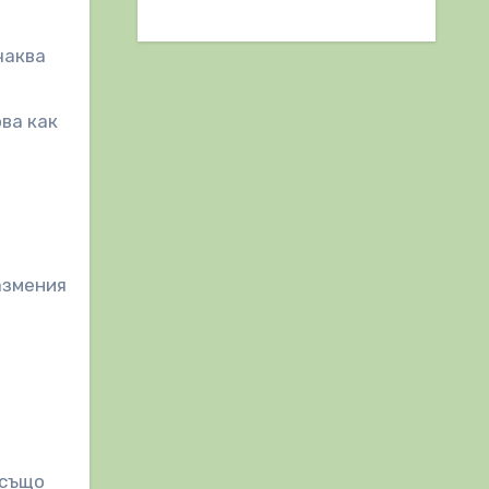
чаква
ва как
азмения
 също