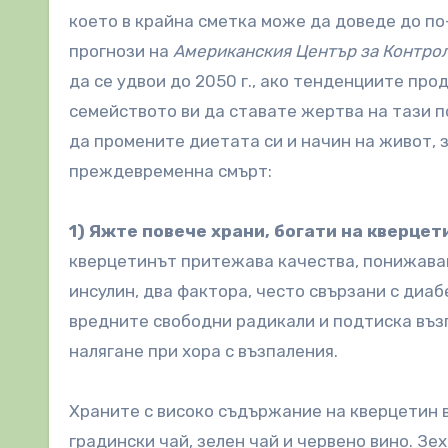
което в крайна сметка може да доведе до по
прогнози на
Американския Център за Контрол
да се удвои до 2050 г., ако тенденциите про
семейството ви да ставате жертва на тази п
да промените диетата си и начин на живот, 
преждевременна смърт:
1) Яжте повече храни, богати на кверцет
кверцетинът притежава качества, понижаващ
инсулин, два фактора, често свързани с диа
вредните свободни радикали и подтиска възп
налягане при хора с възпаления.
Храните с високо съдържание на кверцетин в
градински чай, зелен чай и червено вино. З