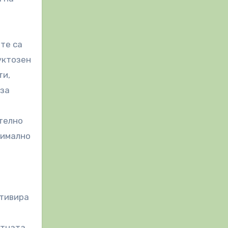
 те са
уктозен
ти,
 за
телно
тимално
ктивира
етната