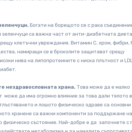
зеленчуци.
Богати на борещото се с рака съединени
и зеленчуци са важна част от анти-диабетната диета
рещу клетъчни увреждания. Витамин С, хром, фибри, 
щества, намиращи се в броколите защитават срещу
високи нива на липопротеините с ниска плътност и LD
диабет.
те нездравословната храна.
Това може да е малко
 може да има огромно влияние за това дали тялото в
атлъстяването и лошото физическо здраве са основни
ното хранене са важни компоненти за поддържане н
о физическо състояние. Най-добре е да започнете с 
 задействате метаболизма и да намалите съпротиват