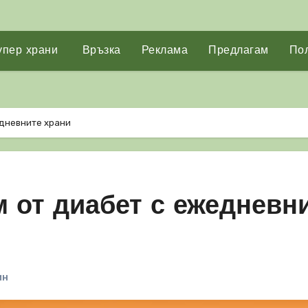
упер храни
Връзка
Реклама
Предлагам
Пол
едневните храни
м от диабет с ежедневн
ин