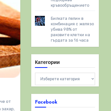
кръвообръщението
Билката пелин в
комбинация с желязо
убива 98% от
раковите клетки на
гърдата за 16 часа
Категории
Категории
че от
Facebook
 захар,