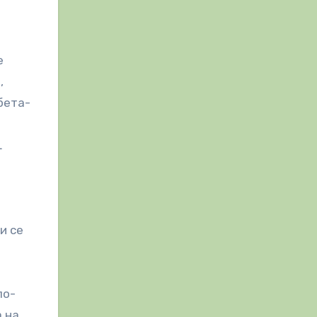
е
,
бета-
L
и се
а
по-
а на