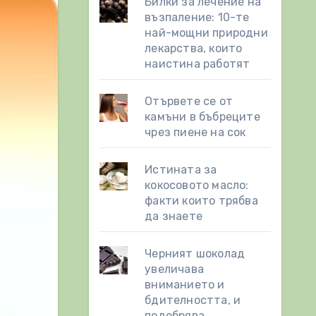
Билки за лечение на
възпаление: 10-те
най-мощни природни
лекарства, които
наистина работят
Отървете се от
камъни в бъбреците
чрез пиене на сок
Истината за
кокосовото масло:
факти които трябва
да знаете
Черният шоколад
увеличава
вниманието и
бдителността, и
подобрява