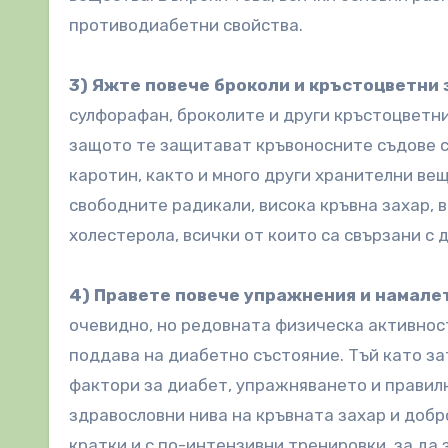
противодиабетни свойства.
3) Яжте повече броколи и кръстоцветни 
сулфорафан, броколите и други кръстоцветн
защото те защитават кръвоносните съдове с
каротин, както и много други хранителни ве
свободните радикали, висока кръвна захар, 
холестерола, всички от които са свързани с 
4) Правете повече упражнения и намале
очевидно, но редовната физическа активност
поддава на диабетно състояние. Тъй като з
фактори за диабет, упражняването и правил
здравословни нива на кръвната захар и добр
кратки и с по-интензивни тренировки, за да