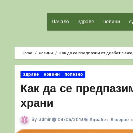
Начало
здраве
новини
с
Home
новини
Как да се предпазим от диабет с еж
здраве
новини
полезно
Как да се предпази
храни
By
admin
04/05/2013
#диабет
,
#кверцет