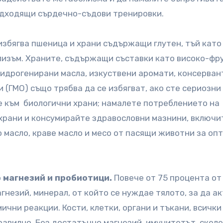
одходящи сърдечно-съдови тренировки.
избягва пшеница и храни съдържащи глутен, тъй като
олизъм. Храните, съдържащи съставки като високо-фр
хидрогенирани масла, изкуствени аромати, консерван
(ГМО) също трябва да се избягват, ако сте сериозни
е към биологични храни; намалете потреблението на
храни и консумирайте здравословни мазнини, включи
 масло, краве масло и месо от пасящи животни за оп
о магнезий и пробиотици.
Повече от 75 процента от
гнезий, минерал, от който се нуждае тялото, за да а
чни реакции. Кости, клетки, органи и тъкани, всички
равилно. Без достатъчно магнезий, имунитетът, скел