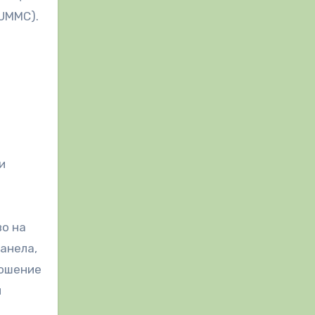
UMMC).
и
во на
анела,
ношение
и