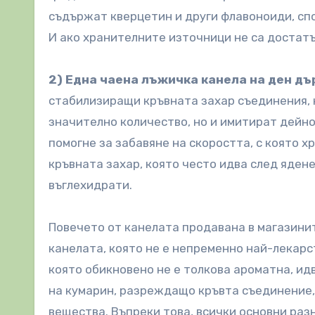
съдържат кверцетин и други флавоноиди, с
И ако хранителните източници не са достатъ
2) Една чаена лъжичка канела на ден д
стабилизиращи кръвната захар съединения, 
значително количество, но и имитират дейно
помогне за забавяне на скоростта, с която х
кръвната захар, която често идва след яден
въглехидрати.
Повечето от канелата продавана в магазинит
канелата, която не е непременно най-лекарс
която обикновено не е толкова ароматна, ид
на кумарин, разреждащо кръвта съединение,
вещества. Въпреки това, всички основни ра