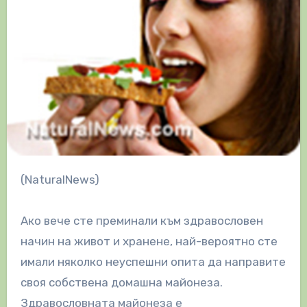
(NaturalNews)
Ако вече сте преминали към здравословен
начин на живот и хранене, най-вероятно сте
имали няколко неуспешни опита да направите
своя собствена домашна майонеза.
Здравословната майонеза е