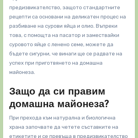
предизвикателство, защото стандартните
рецепти са основани на деликатен процес на
разбиване на сурови яйца и олио. Въпреки
това, с помощта на пасатор и замествайки
суровото яйце с ленено семе, можете да
бъдете сигурни, че винаги ще се радвате на
успех при приготвянето на домашна
майонеза.
Защо да си правим
домашна майонеза?
При прехода към натурална и биологична
храна започвате да четете съставките на
етикетите и се превъща в предизвикателство