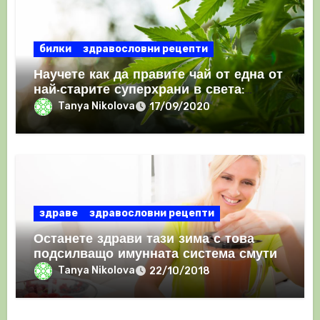
билки
здравословни рецепти
Научете как да правите чай от една от
най-старите суперхрани в света:
канабис
Tanya Nikolova
17/09/2020
здраве
здравословни рецепти
Останете здрави тази зима с това
подсилващо имунната система смути
Tanya Nikolova
22/10/2018