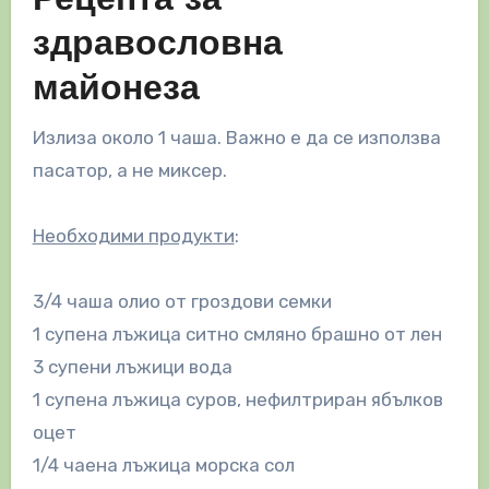
Рецепта за
здравословна
майонеза
Излиза около 1 чаша. Важно е да се използва
пасатор, а не миксер.
Необходими продукти
:
3/4 чаша олио от гроздови семки
1 супена лъжица ситно смляно брашно от лен
3 супени лъжици вода
1 супена лъжица суров, нефилтриран ябълков
оцет
1/4 чаена лъжица морска сол