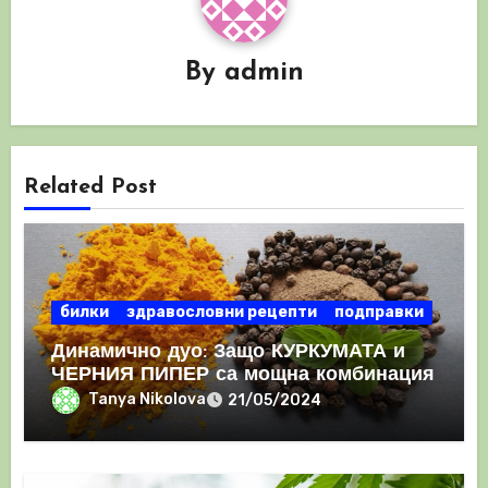
By
admin
Related Post
билки
здравословни рецепти
подправки
Динамично дуо: Защо КУРКУМАТА и
ЧЕРНИЯ ПИПЕР са мощна комбинация
Tanya Nikolova
21/05/2024