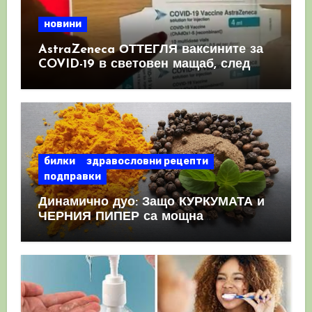
новини
AstraZeneca ОТТЕГЛЯ ваксините за
COVID-19 в световен мащаб, след
като призна, че те причиняват
КРЪВНИ съсиреци
билки
здравословни рецепти
подправки
Динамично дуо: Защо КУРКУМАТА и
ЧЕРНИЯ ПИПЕР са мощна
комбинация