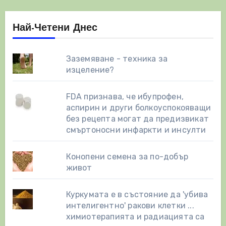
Най-Четени Днес
Заземяване - техника за
изцеление?
FDA признава, че ибупрофен,
аспирин и други болкоуспокояващи
без рецепта могат да предизвикат
смъртоносни инфаркти и инсулти
Конопени семена за по-добър
живот
Куркумата е в състояние да 'убива
интелигентно' ракови клетки ...
химиотерапията и радиацията са