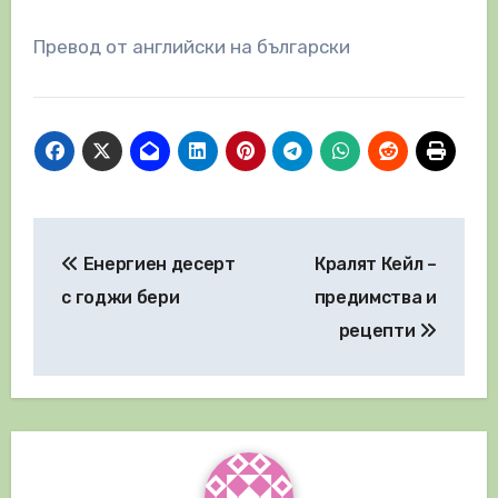
Превод от английски на български
Навигация
Енергиен десерт
Кралят Кейл –
с годжи бери
предимства и
рецепти