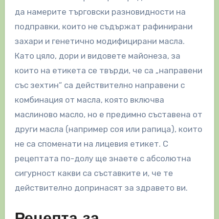
да намерите търговски разновидности на
подправки, които не съдържат рафинирани
захари и генетично модифицирани масла.
Като цяло, дори и видовете майонеза, за
които на етикета се твърди, че са „направени
със зехтин“ са действително направени с
комбинация от масла, която включва
маслиново масло, но е предимно съставена от
други масла (например соя или рапица), които
не са споменати на лицевия етикет. С
рецептата по-долу ще знаете с абсолютна
сигурност какви са съставките и, че те
действително допринасят за здравето ви.