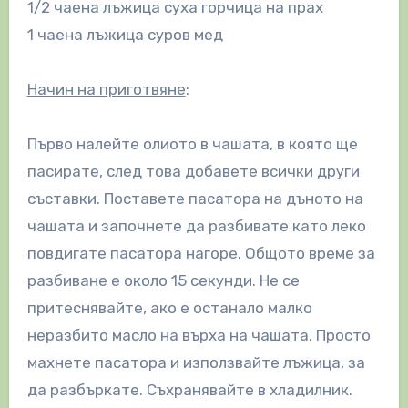
1/2 чаена лъжица суха горчица на прах
1 чаена лъжица суров мед
Начин на приготвяне
:
Първо налейте олиото в чашата, в която ще
пасирате, след това добавете всички други
съставки. Поставете пасатора на дъното на
чашата и започнете да разбивате като леко
повдигате пасатора нагоре. Общото време за
разбиване е около 15 секунди. Не се
притеснявайте, ако е останало малко
неразбито масло на върха на чашата. Просто
махнете пасатора и използвайте лъжица, за
да разбъркате. Съхранявайте в хладилник.