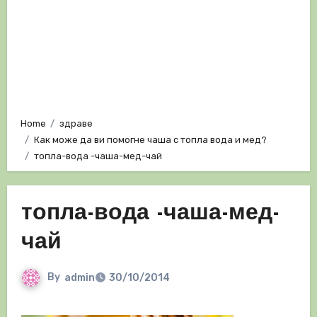
Home
здраве
Как може да ви помогне чаша с топла вода и мед?
топла-вода -чаша-мед-чай
топла-вода -чаша-мед-
чай
By
admin
30/10/2014