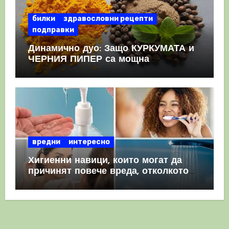
билки
здравословни рецепти
подправки
Динамично дуо: Защо КУРКУМАТА и
ЧЕРНИЯ ПИПЕР са мощна
комбинация
вредни
интересно
Хигиенни навици, които могат да
причинят повече вреда, отколкото
полза