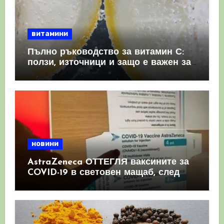
витамини
Пълно ръководство за витамин С:
ползи, източници и защо е важен за
имунната система
новини
AstraZeneca ОТТЕГЛЯ ваксините за
COVID-19 в световен мащаб, след
като призна, че те причиняват
КРЪВНИ съсиреци