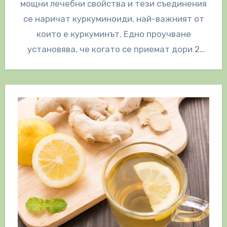
мощни лечебни свойства и тези съединения
се наричат куркуминоиди, най-важният от
които е куркуминът. Едно проучване
установява, че когато се приемат дори 2
грама куркумин,…