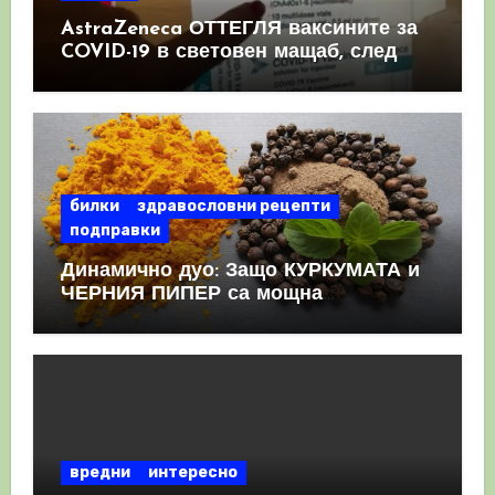
AstraZeneca ОТТЕГЛЯ ваксините за
COVID-19 в световен мащаб, след
като призна, че те причиняват
КРЪВНИ съсиреци
билки
здравословни рецепти
подправки
Динамично дуо: Защо КУРКУМАТА и
ЧЕРНИЯ ПИПЕР са мощна
комбинация
вредни
интересно