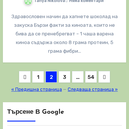
Tanya Nikolova
Няма коментари
Здравословен начин да хапнете шоколад на
закуска Бързи факти за киноата, които не
бива да се пренебрегват – 1 чаша варена
киноа съдържа около 8 грама протеин, 5
грама фибри…
Разделяне
1
2
3
…
54
на
« Предишна страница
—
Следваща страница »
публикациите
на
Търсене В Google
страници