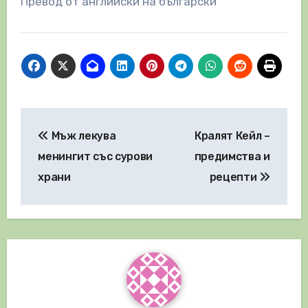
Превод от английски на български
Навигация
Мъж лекува
Кралят Кейл –
менингит със сурови
предимства и
храни
рецепти