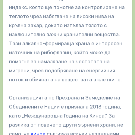
индекс, която ще помогне за контролиране на
теглото чрез избягване на високи нива на
кръвна захар, докато изпълва тялото с
изключително важни хранителни вещества.
Тази алкално-формираща храна е интересен
източник на рибофлавин, който може да
помогне за намаляване на честотата на
мигрени, чрез подобряване на енергийния
поток и обмяната на веществата в клетките.
Организацията по Прехрана и Земеделие на
Обединените Нации е признала 2013 година,
като „Международна Година на Киноа.“ За
разлика от повечето други зърнени храни, не
само, че
киноа
съдържа всички незаменими