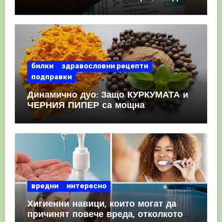
като призна, че те причиняват
КРЪВНИ съсиреци
билки
здравословни рецепти
подправки
Динамично дуо: Защо КУРКУМАТА и
ЧЕРНИЯ ПИПЕР са мощна
комбинация
вредни
интересно
Хигиенни навици, които могат да
причинят повече вреда, отколкото