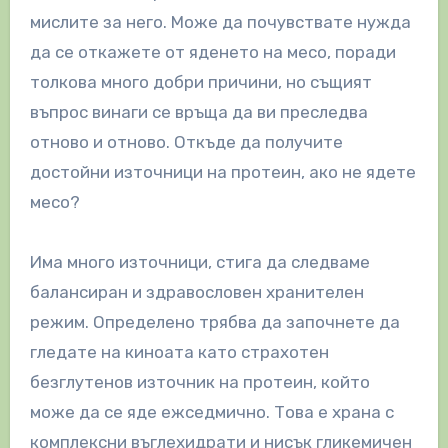
мислите за него. Може да почувствате нужда
да се откажете от яденето на месо, поради
толкова много добри причини, но същият
въпрос винаги се връща да ви преследва
отново и отново. Откъде да получите
достойни източници на протеин, ако не ядете
месо?
Има много източници, стига да следваме
балансиран и здравословен хранителен
режим. Определено трябва да започнете да
гледате на киноата като страхотен
безглутенов източник на протеин, който
може да се яде ежседмично. Това е храна с
комплексни въглехидрати и нисък гликемичен