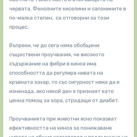
червата. Фенолните киселини и сапонините в
по-малка степен, са отговорни за този
процес.
Въпреки, че до сега няма обобщени
съществени проучвания, че високото
съдържание на фибри в киноа има
способността да регулира нивата на
кръвната захар, то със сигурност няма да е
изненада, ако някой ден я признаят като
ценна помощ за хора, страдащи от диабет.
Проучванията при животни ясно показват
ефективността на киноа за понижаване
нивата на общия холестерол и поддържане на