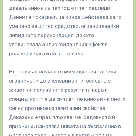
давала киноа за период от пет седмици.
Данните показват, че киноа действала като
умерено защитно средство, ограничавайки
липидната пероксидация, докато
увеличавала антиоксидантния ефект в
различни части на организма.
Въпреки че научните изследвания са били
ограничени до експерименти основно с
животни, получените резултати карат
специалистите да смятат, че киноа има много
силни противовъзпалителни свойства.
Доказано е чрез плъхове, че редовното ѝ
приемане, намалява нивата на възпаление в
мастната тъкан, както и в лигавицата на