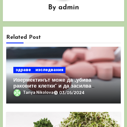
By
admin
Related Post
здраве
изследвания
Ивермектинът може да „убива
раковите клетки“ и да засилва
имунния отговор
Tanya Nikolova
03/05/2024