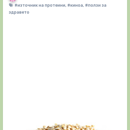
#източник на протеини
,
#киноа
,
#ползи за
здравето